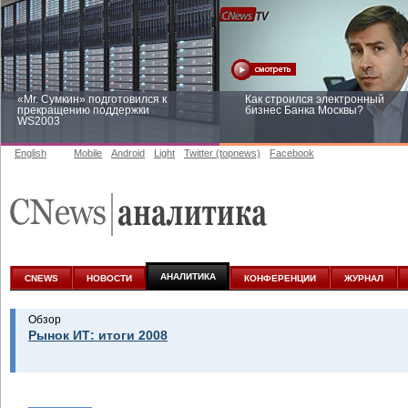
«Mr. Сумкин» подготовился к
Как строился электронный
прекращению поддержки
бизнес Банка Москвы?
WS2003
English
Mobile
Android
Light
Twitter (topnews)
Facebook
Заоблачная оптимизация: как
Рейтинг CNewsInfrastructure 20
Faberlic изменил подход к
приглашаем участвовать
аналитике
АНАЛИТИКА
CNEWS
НОВОСТИ
КОНФЕРЕНЦИИ
ЖУРНАЛ
Обзор
Рынок ИТ: итоги 2008