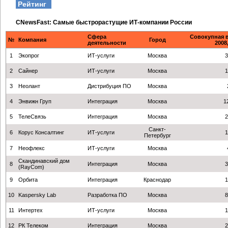
Рейтинг
CNewsFast: Самые быстрорастущие ИТ-компании России
Сфера
Совокупная 
№
Компания
Город
деятельности
2008
1
Экопрог
ИТ-услуги
Москва
3
2
Сайнер
ИТ-услуги
Москва
1
3
Неолант
Дистрибуция ПО
Москва
4
Энвижн Груп
Интеграция
Москва
1
5
ТелеСвязь
Интеграция
Москва
2
Санкт-
6
Корус Консалтинг
ИТ-услуги
1
Петербург
7
Неофлекс
ИТ-услуги
Москва
Скандинавский дом
8
Интеграция
Москва
3
(RayCom)
9
Орбита
Интеграция
Краснодар
1
10
Kaspersky Lab
Разработка ПО
Москва
8
11
Интертех
ИТ-услуги
Москва
1
12
РК Телеком
Интеграция
Москва
2