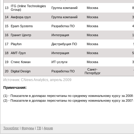
ITG (Inline Technologies
13
Группа компаний
Москва
8
Group)
14
Амфора груп
Группа компаний
Москва
3
15
Epam Systems
Разработка ПО
Москва
4
16
Гранит Центр
Интеграция
Москва
1
17
Playfon
Дистрибуция ПО
Москва
18
АМТ-Груп
Интеграция
Москва
5
19
Стинс Коман
ИТ-услуги
Москва
3
Санкт-
20
Digital Design
Разработка ПО
Петербург
Источник: CNews Analytics, апрель 2009
Примечания:
(1) - Показатели в долларах пересчитаны по среднему номинальному курсу за 2008 г.
(2) - Показатели в долларах пересчитаны по среднему номинальному курсу за 2007 г.
Техноблог
|
Форумы
|
ТВ
|
Архив