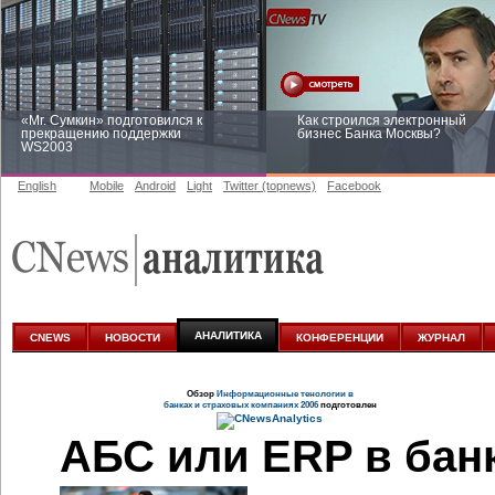
«Mr. Сумкин» подготовился к
Как строился электронный
прекращению поддержки
бизнес Банка Москвы?
WS2003
English
Mobile
Android
Light
Twitter (topnews)
Facebook
Заоблачная оптимизация: как
Рейтинг CNewsInfrastructure 20
Faberlic изменил подход к
приглашаем участвовать
аналитике
АНАЛИТИКА
CNEWS
НОВОСТИ
КОНФЕРЕНЦИИ
ЖУРНАЛ
Обзор
Информационные тенологии в
банках и страховых компаниях 2006
подготовлен
АБС или ERP в бан