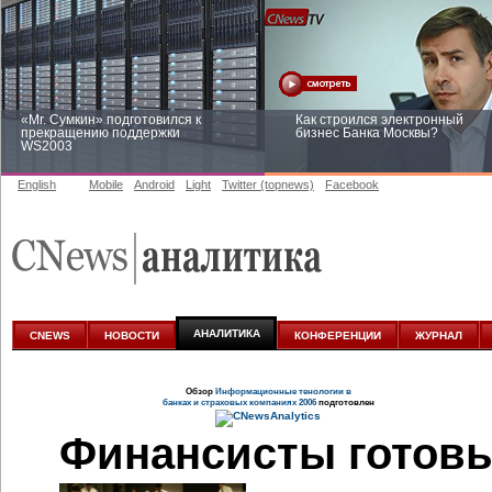
«Mr. Сумкин» подготовился к
Как строился электронный
прекращению поддержки
бизнес Банка Москвы?
WS2003
English
Mobile
Android
Light
Twitter (topnews)
Facebook
Заоблачная оптимизация: как
Рейтинг CNewsInfrastructure 20
Faberlic изменил подход к
приглашаем участвовать
аналитике
АНАЛИТИКА
CNEWS
НОВОСТИ
КОНФЕРЕНЦИИ
ЖУРНАЛ
Обзор
Информационные тенологии в
банках и страховых компаниях 2006
подготовлен
Финансисты готовы