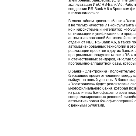
электронных банковских услуг InterBa
эксплуатация ИБС
RS-Bank
V.6. Работ
внедрение
RS-Bank
V.6 в Брянском ф
и головном офисе.
В масштабном проекте в банке «Элек
в не только качестве
ИТ-консультанта
и
но и как системный интегратор.
«R-Sty
оптимизации и унификации его
прогр
автоматизированной банковской сист
отдачи от ИБС
RS-Bank
V.6, а также 
автоматизированных технологий в эт
реализации проектов в других банках,
программных продуктов марки
«RS-»
н
и отечественных вендоров,
«R-Style
So
программно-аппаратной
базы, который
В банке «Электроника» положительно 
ближайшее время отношения между 
выйдут на новый уровень. В банке стар
«Электроника» будет реализована сис
многофилиального банка, которая поз
из различных
бэк-офисов
по всем подр
специализированных решений линей
автоматизирован
бэк-офис
операций с
с ценными бумагами.