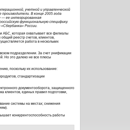
операционной, учетной и управленческой
 производители. В конце 2005 года
е — ее интегрированная
российскую функциональную специфику.
 «Сбербанка» России.
ии АБС, которая охватывает все филиалы
 общий реестр счетов, клиентов,
существляется работа в нескольких
ковском подразделении. За счет унификации
. Но это далеко не все плюсы
нию, поскольку их использование:
продуктов, стандартизации
лектронного документооборота, защищенного
а клиентов, единых правил подготовки,
ивание системы на местах; снижения
иям).
овышает конкурентоспособность работы