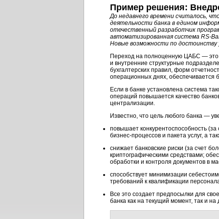
Пример решения: Внедр
До недавнего времени считалось, чт
деятельности банка в едином информ
отечественный разработчик програ
автоматизированная система
RS-Ba
Новые возможности по достоинству у
Переход на полноценную ЦАБС — это к
и внутренние структурные подразделе
бухгалтерских правил, форм отчетност
операционных днях, обеспечивается 
Если в банке установлена система так
операций повышается качество банков
централизации.
Известно, что цель любого банка — у
повышает конкурентоспособность (за 
бизнес-процессов
и пакета услуг, а т
снижает банковские риски (за счет б
криптографическими средствами; обес
обработки и контроля документов в ма
способствует минимизации себестоимо
требований к квалификации персонала
Все это создает предпосылки для св
банка как на текущий момент, так и н