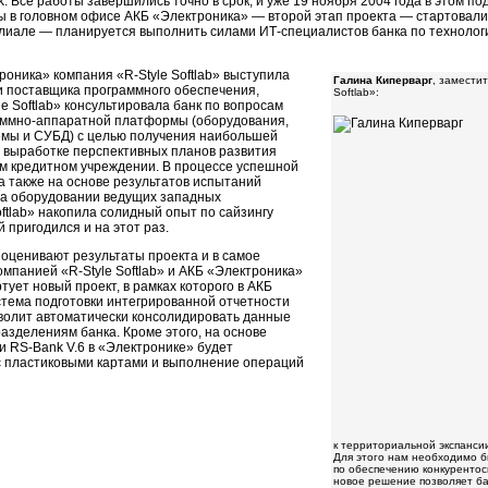
nk. Все работы завершились точно в срок, и уже 19 ноября 2004 года в этом
ы в головном офисе АКБ «Электроника» — второй этап проекта — стартовали
илиале — планируется выполнить силами
ИТ-специалистов
банка по технолог
троника» компания
«R-Style Softlab»
выступила
Галина Киперварг
, замести
 поставщика программного обеспечения,
Softlab»:
le
Softlab» консультировала банк по вопросам
аммно-аппаратной
платформы (оборудования,
емы и СУБД) с целью получения наибольшей
по выработке перспективных планов развития
ом кредитном учреждении. В процессе успешной
 а также на основе результатов испытаний
а оборудовании ведущих западных
ftlab» накопила солидный опыт по сайзингу
 пригодился и на этот раз.
оценивают результаты проекта и в самое
компанией
«R-Style Softlab»
и АКБ «Электроника»
тует новый проект, в рамках которого в АКБ
тема подготовки интегрированной отчетности
волит автоматически консолидировать данные
азделениям банка. Кроме этого, на основе
ки
RS-Bank V.6 в
«Электронике» будет
 пластиковыми картами и выполнение операций
к территориальной экспанси
Для этого нам необходимо б
по обеспечению конкурентос
новое решение позволяет ба