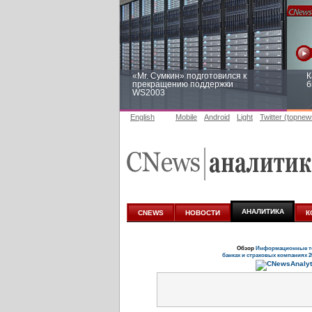
«Mr. Сумкин» подготовился к
К
прекращению поддержки
б
WS2003
English
Mobile
Android
Light
Twitter (topnew
Заоблачная оптимизация: как
Р
Faberlic изменил подход к
п
аналитике
АНАЛИТИКА
CNEWS
НОВОСТИ
К
Обзор
Информационные те
банках и страховых компаниях 2