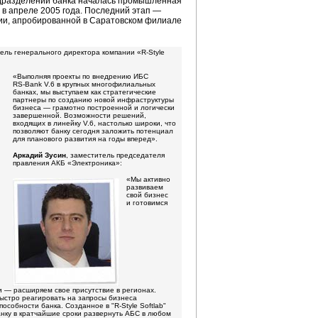
 подразделении банка началась промышленная
 в апреле 2005 года. Последний этап —
ии, апробированной в Саратовском филиале
тель генерального директора компании
«R-Style
«Выполняя проекты по внедрению ИБС
RS-Bank V.6 в
крупных многофилиальных
банках, мы выступаем как стратегические
партнеры по созданию новой инфраструктуры
бизнеса — грамотно построенной и логически
завершенной. Возможности решений,
входящих в линейку V.6, настолько широки, что
позволяют банку сегодня заложить потенциал
для планового развития на годы вперед».
Аркадий Зусин
, заместитель председателя
правления АКБ «Электроника»:
«Мы активно
развиваем
свой бизнес
и готовимся
и — расширяем свое присутствие в регионах.
ыстро реагировать на запросы бизнеса
пособности банка. Созданное в
"R-Style
Softlab"
нку в кратчайшие сроки развернуть АБС в любом