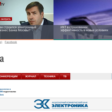
ак строился электронный
ИКТ в страховании:
изнес Банка Москвы?
эффективность в новых условиях
s)
Facebook
ейтинг CNewsInfrastructure 2015:
Информационная безопасность
риглашаем участвовать
бизнеса и госструктур: развитие в
новых условиях
ОНФЕРЕНЦИИ
ЖУРНАЛ
ТЕХНИКА
ТВ
нологии в
006
подготовлен