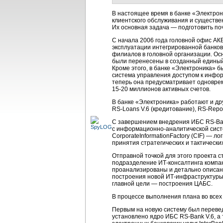
В настоящее время в банке «Электро
клиентского обслуживания и существен
Их основная задача — подготовить по
С начала 2006 года головной офис АК
эксплуатации интегрированной банко
филиалов в головной организации. Ос
были перенесены в созданный единый
Кроме этого, в банке «Электроника» 
система управления доступом к инфо
теперь она предусматривает одноврем
15-20 миллионов
активных счетов.
В банке «Электроника» работают и др
RS-Loans V.6
(кредитование),
RS-Repor
С завершением внедрения ИБС
RS-Ba
с
информационно-аналитической
сис
CorporateInformationFactory (CIF) — 
принятия стратегических и тактически
Отправной точкой для этого проекта 
подразделение
ИТ-консалтинга
компа
проанализированы и детально описаны
построения новой
ИТ-инфраструктуры
главной цели — построения ЦАБС.
В процессе выполнения плана во все
Первым на новую систему был перевед
установлено ядро ИБС
RS-Bank
V.6, а