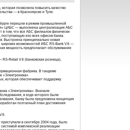
,
которая позволила повысить качество
ельства — в Красноярске и Туле.
бурге
перешли в режим промышленной
кая» ЦАБС — выполнена централизация АБС
т в том, что все АБС филиалов физически
поступающую изо всех офисов банка.
ов. Выстроена принципиально новая
ет широких возможностей ИБС
RS-Bank V.6
—
тная мощность предполагает обслуживание
 —
RS-Retail V.6
(банковская розница),
ормационная фабрика. В тандеме
ке «Электроника»
ных, которая обеспечивает поддержку
анка «Электроника». Вначале
бследования, в ходе которого были
ьзования, банку была предложена концепция
разработан поэтапный план достижения
.6.
 приступили в сентябре 2004 года, было
с системой комплексной реализации