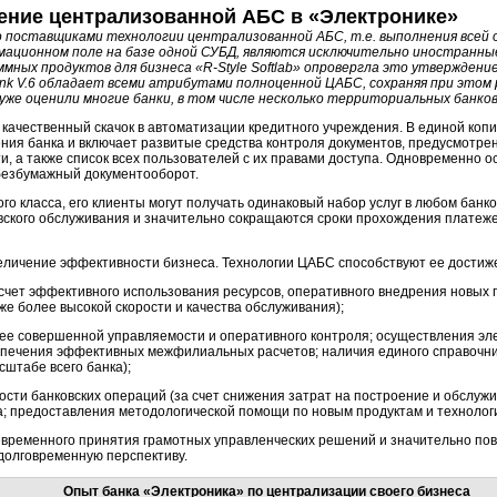
ение централизованной АБС в «Электронике»
о поставщиками технологии централизованной АБС, т.е. выполнения всей 
ационном поле на базе одной СУБД, являются исключительно иностранные
ммных продуктов для бизнеса
«R-Style
Softlab» опровергла это утверждени
nk V.6 обладает
всеми атрибутами полноценной ЦАБС, сохраняя при этом 
же оценили многие банки, в том числе несколько территориальных банков
ачественный скачок в автоматизации кредитного учреждения. В единой коп
ния банка и включает развитые средства контроля документов, предусмотрен
и, а также список всех пользователей с их правами доступа. Одновременно о
безбумажный документооборот.
ого класса, его клиенты могут получать одинаковый набор услуг в любом бан
ского обслуживания и значительно сокращаются сроки прохождения платежей
величение эффективности бизнеса. Технологии ЦАБС способствуют ее достиже
счет эффективного использования ресурсов, оперативного внедрения новых 
акже более высокой скорости и качества обслуживания);
олее совершенной управляемости и оперативного контроля; осуществления э
печения эффективных межфилиальных расчетов; наличия единого справочник
сштабе всего банка);
сти банковских операций (за счет снижения затрат на построение и обслуж
; предоставления методологической помощи по новым продуктам и технолог
оевременного принятия грамотных управленческих решений и значительно п
а долговременную перспективу.
Опыт банка «Электроника» по централизации своего бизнеса