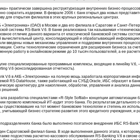
ника» практически завершена реструктуризация внутренних
бизнес-процессов
но сократить издержки. В феврале 2006 г. банк открыл два новых представит
чву для открытия филиалов в этих крупных региональных центрах.
Б «Электроника» (ОАО) в Москве и два его филиала в Саратове и
Санкт-Петер
вской системы
RS-Bank
V.6. В банке реализована так называемая «техничес
новное отличие данного варианта от классической банковской системы состои
 вычислительный центр, консолидирующий и обрабатывающий информацию, 
были введены новые механизмы управления и поддержки внутренних процесс
рмации. Сняты технологические ограничения для расширения бизнеса за сч
енную работу в онлайновом режиме до 10 тысяч пользователей, а ее расче
угие специализированные программные комплексы, входящие в линейку V.6,
ting V.6
(консолидированная отчетность).
nk V.6 в
АКБ «Электроника» на полную мощь заработала корпоративная инф
темой
RS-DataHouse,
также работающей на СУБД Oracle, ИБС образует в бан
логическую архитектуру для накопления, обработки, управления и анализа дан
х решений.
стала разработка специалистами
«R-Style Softlab»
концепции автоматизации б
нии провело комплексный
ИТ-аудит
этого банка. По результатам детального о
 существовавшие на тот момент банковские технологии и степень их испол
,
учитывающей
бизнес-стратегию
развития этого кредитного учреждения, и 
х подразделениях банка было выполнено поэтапное внедрение ИБС
RS-Bank V
ен Саратовский филиал банка. В ходе выполнения данного этапа, к которому
 также подсистема
расчетно-кассового
обслуживания
RS-Banking V.6 в
связке 