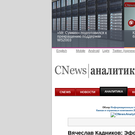
«Mr. Сумкин» подготовился к
К
прекращению поддержки
б
WS2003
English
Mobile
Android
Light
Twitter (topnew
Заоблачная оптимизация: как
Р
Faberlic изменил подход к
п
аналитике
АНАЛИТИКА
CNEWS
НОВОСТИ
К
Обзор
Информационные те
банках и страховых компаниях 2
Вячеслав Кадников: Эфф