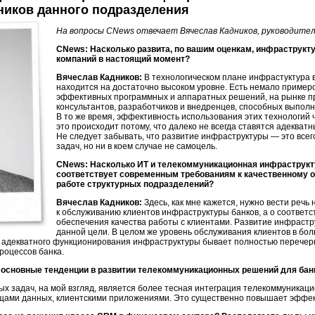
ников данного подразделения
На вопросы CNews отвечает Вячеслав Кадников, руководите
CNews: Насколько развита, по вашим оценкам, инфраструкту
компаний в настоящий момент?
Вячеслав Кадников:
В технологическом плане инфрастуктура
находится на достаточно высоком уровне. Есть немало приме
эффективных программных и аппаратных решений, на рынке п
консультантов, разработчиков и внедренцев, способных выпол
В то же время, эффективность использования этих технологий 
это происходит потому, что далеко не всегда ставятся адекват
Не следует забывать, что развитие инфраструктуры — это всег
задач, но ни в коем случае не самоцель.
CNews: Насколько ИТ и телекоммуникационная инфраструктур
соответствует современным требованиям к качественному 
работе структурных подразделений?
Вячеслав Кадников:
Здесь, как мне кажется, нужно вести речь
к обслуживанию клиентов инфраструктуры банков, а о соответс
обеспечения качества работы с клиентами. Развитие инфраст
данной цели. В целом же уровень обслуживания клиентов в бол
т адекватного функционирования инфраструктуры бывает полностью перечер
роцессов банка.
 основные тенденции в развитии телекоммуникационных решений для бан
ых задач, на мой взгляд, является более тесная интеграция телекоммуникац
ами данных, клиентскими приложениями. Это существенно повышает эффек