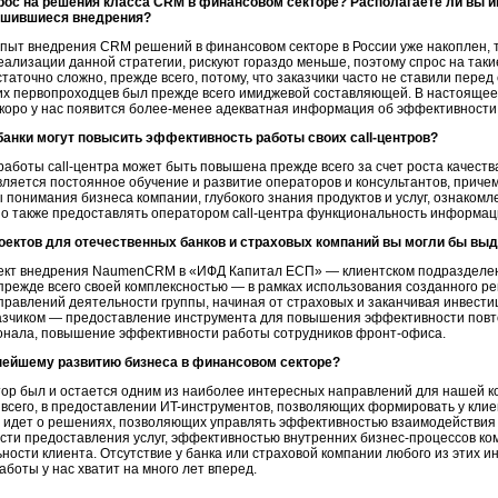
рос на решения класса CRM в финансовом секторе? Располагаете ли вы и
ршившиеся внедрения?
ыт внедрения CRM решений в финансовом секторе в России уже накоплен, та
еализации данной стратегии, рискуют гораздо меньше, поэтому спрос на так
аточно сложно, прежде всего, потому, что заказчики часто не ставили перед
их первопроходцев был прежде всего имиджевой составляющей. В настоящее 
коро у нас появится
более-менее
адекватная информация об эффективности 
, банки могут повысить эффективность работы своих
call-центров?
 работы
call-центра
может быть повышена прежде всего за счет роста качеств
ляется постоянное обучение и развитие операторов и консультантов, причем 
ы понимания бизнеса компании, глубокого знания продуктов и услуг, ознаком
но также предоставлять оператором
call-центра
функциональность информаци
роектов для отечественных банков и страховых компаний вы могли бы вы
ект внедрения NaumenCRM в «ИФД Капитал ЕСП» — клиентском подразделен
прежде всего своей комплексностью — в рамках использования созданного р
правлений деятельности группы, начиная от страховых и заканчивая инвест
казчиком — предоставление инструмента для повышения эффективности повт
онала, повышение эффективности работы сотрудников
фронт-офиса.
нейшему развитию бизнеса в финансовом секторе?
ор был и остается одним из наиболее интересных направлений для нашей 
 всего, в предоставлении
ИT-инструментов,
позволяющих формировать у клие
ь идет о решениях, позволяющих управлять эффективностью взаимодействия 
сти предоставления услуг, эффективностью внутренних
бизнес-процессов
ком
ности клиента. Отсутствие у банка или страховой компании любого из этих 
работы у нас хватит на много лет вперед.