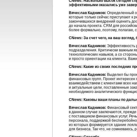
CNews: Насколько высок сегодня сп
эффективными оказались уже заве
Вячеслав Кадников:
Определенный оп
которые только сейчас приступают к р
закончившихся внедрений оценить дост
до начала проекта. CRM для российск
более формально, поэтому, полагаю, с
CNews: За счет чего, на ваш взгляд
Вячеслав Кадников:
Эффективность
подразделения. Критически важным яв
технологических навыков, а со сторон
и просто ориентации на клиента. Важ
CNews: Какие из своих последних п
Вячеслав Кадников:
Выделил бы про
финансовых групп. Проект интересен 
взаимодействием с клиентами всех на
и актуальные цели, поставленные за
необходимого аналитического функци
CNews: Каковы ваши планы по даль
Вячеслав Кадников:
Финансовый сект
в данном случае заключаются, прежде
с поставщиком финансовых услуг. Реч
персонала, поддержкой бесперебойно
из которых формируется здание лояль
для бизнеса. Так что, не сомневаюсь, 