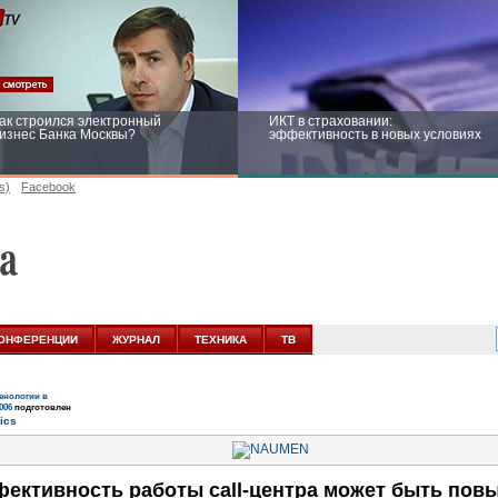
ак строился электронный
ИКТ в страховании:
изнес Банка Москвы?
эффективность в новых условиях
s)
Facebook
ейтинг CNewsInfrastructure 2015:
Информационная безопасность
риглашаем участвовать
бизнеса и госструктур: развитие в
новых условиях
ОНФЕРЕНЦИИ
ЖУРНАЛ
ТЕХНИКА
ТВ
нологии в
006
подготовлен
ективность работы call-центра может быть повы