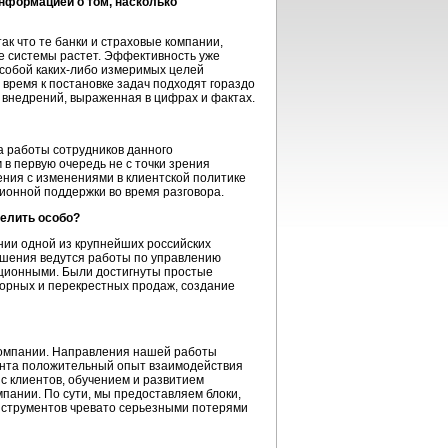
нформацией о том, насколько
к что те банки и страховые компании,
ие системы растет. Эффективность уже
 собой
каких-либо
измеримых целей
время к постановке задач подходят гораздо
внедрений, выраженная в цифрах и фактах.
а работы сотрудников данного
в первую очередь не с точки зрения
ления с изменениями в клиентской политике
онной поддержки во время разговора.
делить особо?
ии одной из крупнейших российских
ешения ведутся работы по управлению
иционными. Были достигнуты простые
орных и перекрестных продаж, создание
компании. Направления нашей работы
нта положительный опыт взаимодействия
с клиентов, обучением и развитием
пании. По сути, мы предоставляем блоки,
инструментов чревато серьезными потерями