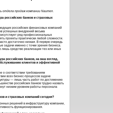
ль отдела продаж компании Naumen.
ра российских банков и страховых
 ведущих российских финансовых компаний
ров успешных внедрений весьма
рисутствует ряд профессиональных
нять проекты практически любой сложности.
часто достаточно низкая. В первую очередь
ные задачи именно с точки зрения бизнеса.
о лишь средство реализации тех или иных
а российских банков, на ваш взгляд,
обслуживанию клиентов и эффективной
 не о соответствии требованиям
твии всех
бизнес-процессов
задаче
руктуры — лишь часть работ по достижению
ьшинстве российских банков трудно назвать
кнут низким уровнем работы персонала
ков и страховых компаний сегодня?
ионных решений в инфраструктуру компании,
тивность функционирования.