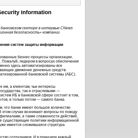
curity Information
 банковском секторе в интервью CNews
ционная безопасность» компании
роения систем защиты информации
ированные
бизнес-процессы
организации,
. Пожалуй, лидером в вопросах обеспечения
менно здесь автоматизированы все
ивающие движение денежных средств.
атизированной банковской системы (АБС).
 им, а клиентам, чьи интересы
осударства, так и отраслевыми —
истем ИБ в банковской сфере состоит в том,
ов, и только потом — самого банка.
м, что банки имеют большое количество
В этом случае возникают вопросы по поводу
филиалами, а также слаженности действий,
уже существующие политики информационной
 уже имеется сложившаяся структура
ество сотрудников. И в принципе каждый