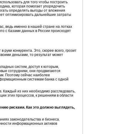
использовать для того чтобы построить
тодика, которая помогает упорядочить
огать определять выгоды от вложения
ляет оптимизировать дальнейшие затраты
ас, ведь именно в нашей стране на лотках
что с базами данных в России происходят
 руки конкурента. Это, скорее всего, грозит
своими деньгами, то результат может
ладных систем, доступ к которым,
овые сотрудники, они продвигаются
ам. Поэтому сейчас наиболее
нформационным системам банка с одной
. Каждый из них необходимо расследовать,
ции этих процессов, к решениям в области
нию рисками. Как это должно выглядеть,
иях законодательства и бизнеса.
тичности информационных активов