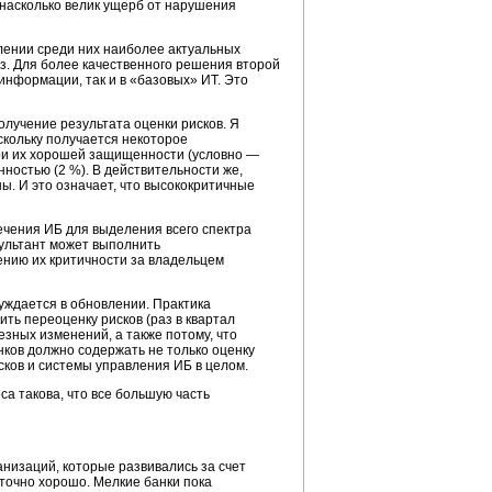
насколько велик ущерб от нарушения
лении среди них наиболее актуальных
роз. Для более качественного решения второй
нформации, так и в «базовых» ИТ. Это
лучение результата оценки рисков. Я
скольку получается некоторое
при их хорошей защищенности (условно —
нностью (2 %). В действительности же,
ны. И это означает, что высококритичные
ечения ИБ для выделения всего спектра
нсультант может выполнить
нию их критичности за владельцем
уждается в обновлении. Практика
ть переоценку рисков (раз в квартал
зных изменений, а также потому, что
ков должно содержать не только оценку
сков и системы управления ИБ в целом.
са такова, что все большую часть
анизаций, которые развивались за счет
точно хорошо. Мелкие банки пока