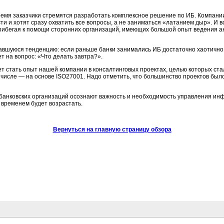
емя заказчики стремятся разработать комплексное решение по ИБ. Компани
 и хотят сразу охватить все вопросы, а не заниматься «латанием дыр». И 
рибегая к помощи сторонних организаций, имеющих большой опыт ведения а
шуюся тенденцию: если раньше банки занимались ИБ достаточно хаотично, 
ет на вопрос: «Что делать завтра?».
 стать опыт нашей компании в консалтинговых проектах, целью которых ст
числе — на основе ISO27001. Надо отметить, что большинство проектов бы
 банковских организаций осознают важность и необходимость управления и
 временем будет возрастать.
Вернуться на главную страницу обзора