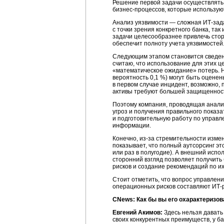
Решение первой задачи осуществлять
бизнес-процессов
, которые использу
Анализ уязвимости — сложная
ИТ-зад
с точки зрения конкретного банка, та
задачи целесообразнее привлечь стор
обеспечит полноту учета уязвимостей
Следующим этапом становится сведени
считаю, что использование для этих ц
«математическое ожидание» потерь. Н
вероятность 0,1 %) могут быть оценен
в первом случае инцидент, возможно, 
активы требуют большей защищеннос
Поэтому компания, проводящая анализ
угроз и получения правильного показа
и подготовительную работу по управ
информации.
Конечно,
из-за
стремительности измене
показывает, что полный аутсорсинг эт
или раз в полугодие). А внешний испо
сторонний взгляд позволяет получить
рисков и создание рекомендаций по их
Стоит отметить, что вопрос управлени
операционных рисков составляют
ИТ-
CNews: Как бы вы его охарактеризов
Евгений Акимов:
Здесь нельзя давать
своих конкурентных преимуществ, у б