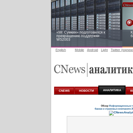
«Mr. Сумкин» подготовился к
К
прекращению поддержки
б
WS2003
English
Mobile
Android
Light
Twitter (topnew
Заоблачная оптимизация: как
Р
Faberlic изменил подход к
п
аналитике
АНАЛИТИКА
CNEWS
НОВОСТИ
К
Обзор
Информационные те
банках и страховых компаниях 2