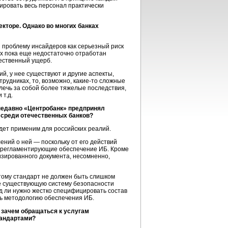
лировать весь персонал практически
екторе. Однако во многих банках
ли проблему инсайдеров как серьезный риск
ках пока еще недостаточно отработан
щественный ущерб.
й, у нее существуют и другие аспекты,
трудниках, то, возможно,
какие-то
сложные
лечь за собой более тяжелые последствия,
 т.д.
 недавно «Центробанк» предпринял
е среди отечественных банков?
будет применим для российских реалий.
ений о ней — поскольку от его действий
ы, регламентирующие обеспечение ИБ. Кроме
тизированного документа, несомненно,
оэтому стандарт не должен быть слишком
же существующую систему безопасности
яд ли нужно жестко специфицировать состав
ть методологию обеспечения ИБ.
 зачем обращаться к услугам
тандартами?