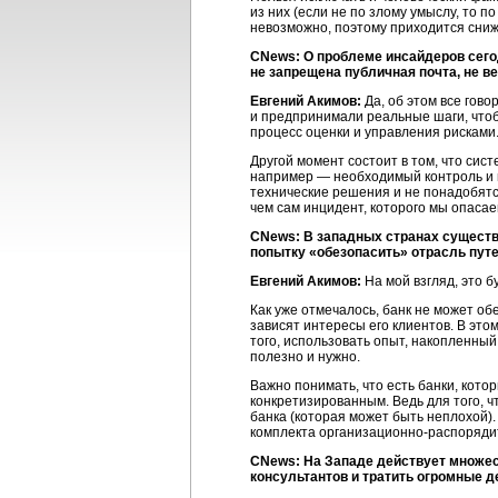
из них (если не по злому умыслу, то 
невозможно, поэтому приходится снижа
CNews: О проблеме инсайдеров сегод
не запрещена публичная почта, не в
Евгений Акимов:
Да, об этом все гов
и предпринимали реальные шаги, чтоб
процесс оценки и управления рисками
Другой момент состоит в том, что си
например — необходимый контроль и пр
технические решения и не понадобятс
чем сам инцидент, которого мы опасае
CNews: В западных странах существ
попытку «обезопасить» отрасль путе
Евгений Акимов:
На мой взгляд, это б
Как уже отмечалось, банк не может об
зависят интересы его клиентов. В эт
того, использовать опыт, накопленный
полезно и нужно.
Важно понимать, что есть банки, кото
конкретизированным. Ведь для того,
банка (которая может быть неплохой)
комплекта
организационно-распоряди
CNews: На Западе действует множест
консультантов и тратить огромные д