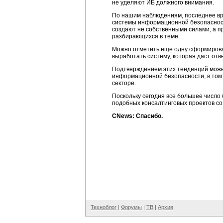
не уделяют ИБ должного внимания.
По нашим наблюдениям, последнее вр
системы информационной безопасности
создают не собственными силами, а п
разбирающихся в теме.
Можно отметить еще одну сформировав
выработать систему, которая даст отв
Подтверждением этих тенденций может
информационной безопасности, в том 
секторе.
Поскольку сегодня все большее число
подобных консалтинговых проектов со
CNews: Спасибо.
Техноблог
|
Форумы
|
ТВ
|
Архив