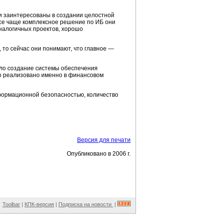
и заинтересованы в создании целостной
все чаще комплексное решение по ИБ они
налогичных проектов, хорошо
то сейчас они понимают, что главное —
ало создание системы обеспечения
ло реализовано именно в финансовом
нформационной безопасностью, количество
Версия для печати
Опубликовано в 2006 г.
Toolbar
|
КПК-версия
|
Подписка на новости
|