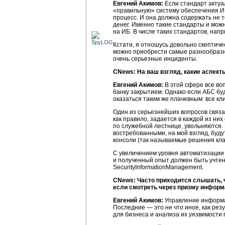
Евгений Акимов:
Если стандарт актуа
«правильную» систему обеспечения ИБ,
процесс. И она должна содержать не 
денег. Именно такие стандарты и мож
на ИБ. В числе таких стандартов, нап
Кстати, я отношусь довольно скептиче
можно приобрести самые разнообразны
очень серьезные инциденты.
CNews: На ваш взгляд, какие аспект
Евгений Акимов:
В этой сфере все во
банку закрытием. Однако если АБС буд
оказаться таким же плачевным: все кл
Один из серьезнейших вопросов связа
как правило, задается в каждой из ни
по служебной лестнице, увольняются.
востребованными, на мой взгляд, бу
консоли (так называемые решения кла
С увеличением уровня автоматизации
и полученный опыт должен быть учтен
SecurityInformationManagement.
CNews: Часто приходится слышать, 
если смотреть через призму информ
Евгений Акимов:
Управление информа
Последние — это не что иное, как ре
для бизнеса и анализа их уязвимости