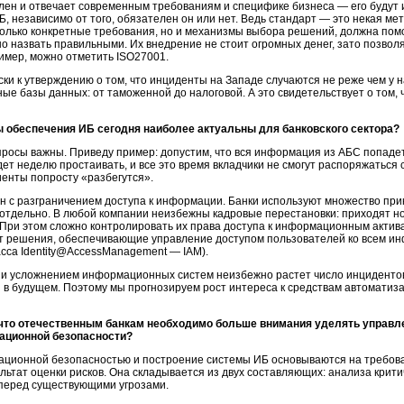
лен и отвечает современным требованиям и специфике бизнеса — его будут 
 независимо от того, обязателен он или нет. Ведь стандарт — это некая ме
только конкретные требования, но и механизмы выбора решений, должна пом
но назвать правильными. Их внедрение не стоит огромных денег, зато позво
ример, можно отметить ISO27001.
ски к утверждению о том, что инциденты на Западе случаются не реже чем у н
е базы данных: от таможенной до налоговой. А это свидетельствует о том, 
ы обеспечения ИБ сегодня наиболее актуальны для банковского сектора?
просы важны. Приведу пример: допустим, что вся информация из АБС попадет в
ет неделю простаивать, и все это время вкладчики не смогут распоряжаться 
иенты попросту «разбегутся».
н с разграничением доступа к информации. Банки используют множество прик
х отдельно. В любой компании неизбежны кадровые перестановки: приходят н
 При этом сложно контролировать их права доступа к информационным актив
дут решения, обеспечивающие управление доступом пользователей ко всем и
сса Identity@AccessManagement — IAM).
 и усложнением информационных систем неизбежно растет число инцидентов
 в будущем. Поэтому мы прогнозируем рост интереса к средствам автоматиза
что отечественным банкам необходимо больше внимания уделять управле
ационной безопасности?
ционной безопасностью и построение системы ИБ основываются на требован
зультат оценки рисков. Она складывается из двух составляющих: анализа кри
 перед существующими угрозами.