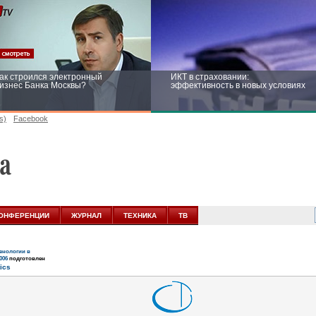
ак строился электронный
ИКТ в страховании:
изнес Банка Москвы?
эффективность в новых условиях
s)
Facebook
ейтинг CNewsInfrastructure 2015:
Информационная безопасность
риглашаем участвовать
бизнеса и госструктур: развитие в
новых условиях
ОНФЕРЕНЦИИ
ЖУРНАЛ
ТЕХНИКА
ТВ
нологии в
006
подготовлен