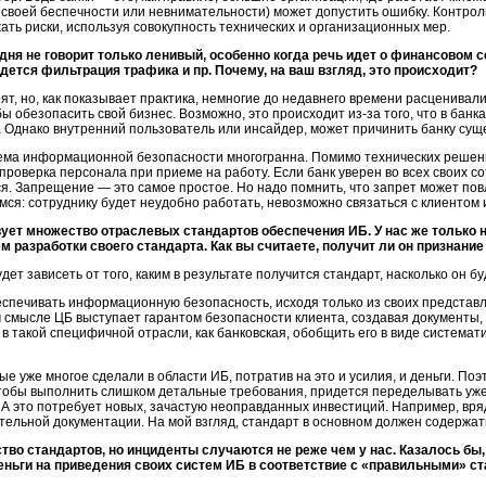
по своей беспечности или невнимательности) может допустить ошибку. Контро
ть риски, используя совокупность технических и организационных мер.
ня не говорит только ленивый, особенно когда речь идет о финансовом с
едется фильтрация трафика и пр. Почему, на ваш взгляд, это происходит?
орят, но, как показывает практика, немногие до недавнего времени расценива
ы обезопасить свой бизнес. Возможно, это происходит
из-за
того, что в бан
. Однако внутренний пользователь или инсайдер, может причинить банку су
стема информационной безопасности многогранна. Помимо технических решени
оверка персонала при приеме на работу. Если банк уверен во всех своих со
я. Запрещение — это самое простое. Но надо помнить, что запрет может пов
мся: сотруднику будет неудобно работать, невозможно связаться с клиентом и
ует множество отраслевых стандартов обеспечения ИБ. У нас же только
м разработки своего стандарта. Как вы считаете, получит ли он признани
удет зависеть от того, каким в результате получится стандарт, насколько он 
еспечивать информационную безопасность, исходя только из своих представл
ом смысле ЦБ выступает гарантом безопасности клиента, создавая документ
 в такой специфичной отрасли, как банковская, обобщить его в виде система
рые уже многое сделали в области ИБ, потратив на это и усилия, и деньги. П
 чтобы выполнить слишком детальные требования, придется переделывать у
. А это потребует новых, зачастую неоправданных инвестиций. Например, вр
тельной
документации. На мой взгляд, стандарт в основном должен содержа
во стандартов, но инциденты случаются не реже чем у нас. Казалось бы,
еньги на приведения своих систем ИБ в соответствие с «правильными» с