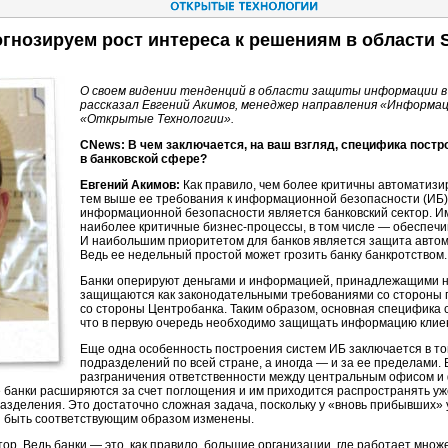
нозируем рост интереса к решениям в области Se
О своем видении тенденций в области защиты информации в
рассказал Евгений Акимов, менеджер направления «Информа
«Открытые Технологии».
CNews: В чем заключается, на ваш взгляд, специфика пост
в банковской сфере?
Евгений Акимов:
Как правило, чем более критичны автоматиз
тем выше ее требования к информационной безопасности (ИБ)
информационной безопасности является банковский сектор. И
наиболее критичные
бизнес-процессы,
в том числе — обеспеч
И наибольшим приоритетом для банков является защита автом
Ведь ее недельный простой может грозить банку банкротством.
Банки оперируют деньгами и информацией, принадлежащими не
защищаются как законодательными требованиями со стороны г
со стороны Центробанка. Таким образом, основная специфика с
что в первую очередь необходимо защищать информацию клиент
Еще одна особенность построения систем ИБ заключается в то
подразделений по всей стране, а иногда — и за ее пределами. 
разграничения ответственности между центральным офисом и 
е банки расширяются за счет поглощения и им приходится распространять 
зделения. Это достаточно сложная задача, поскольку у «вновь прибывших»
ы быть соответствующим образом изменены.
ор. Ведь банки — это, как правило, большие организации, где работает множ