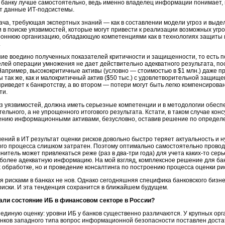
 банку лучше самостоятельно, ведь именно владелец информации понимает, 
ют данные
ИТ-подсистемы.
ача,
требующая экспертных знаний — как в составлении модели угроз и выде
к и в поиске уязвимостей, которые могут привести к реализации возможных уг
оннюю организацию, обладающую компетенциями как в технологиях защиты и
.
е воедино полученных показателей критичности и защищенности, то есть по
елей операции умножения не дает действительно адекватного результата, по
апример, высококритичные активы (условно — стоимостью в $1 млн.) даже 
ы так же, как и малокритичный актив ($50 тыс.) с удовлетворительной защище
приведет к банкротству, а во втором — потери могут быть легко компенсирова
ти.
 уязвимостей, должна иметь серьезные компетенции и в методологии обесп
тельного, а не упрощенного итогового результата. Кстати, в таком случае ко
лению информационными активами, безусловно, оставив решение по определе
ний в ИТ результат оценки рисков довольно быстро теряет актуальность и н
ого процесса слишком затратен. Поэтому оптимально самостоятельно проводи
лнитель может привлекаться реже (раз в
два-три
года) для учета
каких-то
серье
 более адекватную информацию. На мой взгляд, комплексное решение для бан
 обработке, но и проведение консалтинга по построению процесса оценки ри
я рисками в банках не нов. Однако сегодняшняя специфика банковского бизне
риски.
И эта тенденция сохранится в ближайшем будущем.
али состояние ИБ в финансовом секторе в России?
 единую оценку: уровни ИБ у банков существенно различаются. У крупных орг
анков западного типа вопрос информационной безопасности поставлен доста