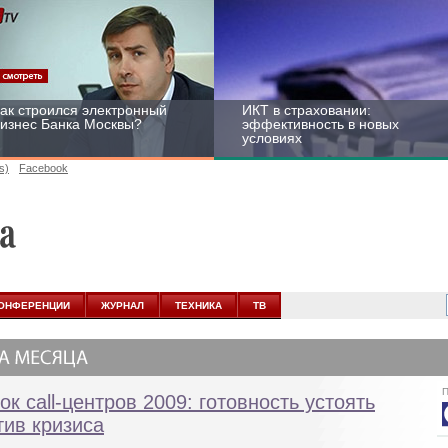
ак строился электронный
ИКТ в страховании:
изнес Банка Москвы?
эффективность в новых
условиях
s)
Facebook
ейтинг CNewsInfrastructure
Информационная
015: приглашаем
безопасность бизнеса и
частвовать
госструктур: развитие в
ОНФЕРЕНЦИИ
ЖУРНАЛ
ТЕХНИКА
ТВ
новых условиях
П
ок call-центров 2009: готовность устоять
тив кризиса