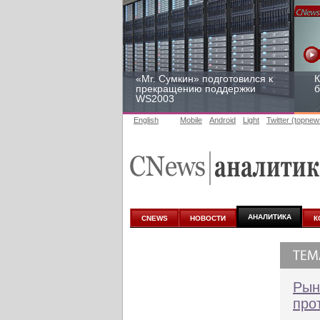
«Mr. Сумкин» подготовился к
К
прекращению поддержки
б
WS2003
English
Mobile
Android
Light
Twitter (topnew
Заоблачная оптимизация:
Р
как Faberlic изменил подход
2
к аналитике
у
АНАЛИТИКА
CNEWS
НОВОСТИ
К
Рын
про