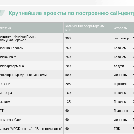
Крупнейшие проекты по построению call-центр
Количество операторских
аказчик
Отрасль
мест
онтинент, ФинКомПром,
906
Госсектор
оммуналСервис *
орбина Телеком
750
Телеком
елеконтакт
750
Телеком
елеперформанс
700
Услуги
инькофф. Кредитные Системы
500
Финансы
вязной
205
Торговля
интерра
160
Телеком
акском
135
Телеком
РТ
60
Транспорт
ромсвязьбанк
60
Финансы
илиал "МРСК центра" - "Белгородэнерго"
60
ТЭК