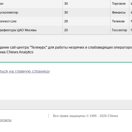
он
30
Торговля
усколлектор
30
Финансы
onnect-Line
28
Телеком
рефектура ЦАО Москвы
20
Госсектор
здание сall-центра "Телекурс" для работы незрячих и слабовидящих операторо
енка CNews Analytics
ться на главную страницу
Все права защищены © 1995 - 2026
CNews
онтакты