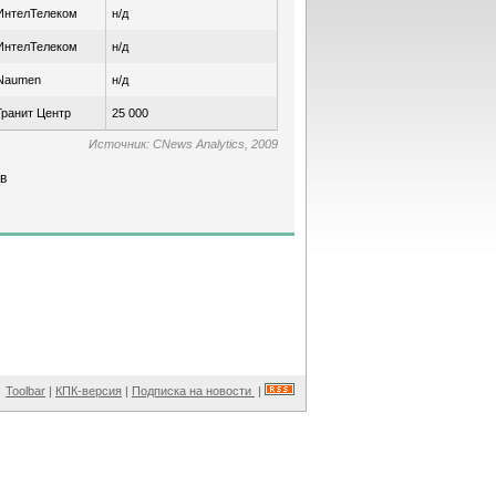
ИнтелТелеком
н/д
ИнтелТелеком
н/д
Naumen
н/д
Гранит Центр
25 000
Источник: CNews Analytics, 2009
в
Toolbar
|
КПК-версия
|
Подписка на новости
|