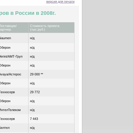
версия для печати
ов в России в 2008г.
Поставщик/
Стоимость проекта
партнер
(тыс.руб.)
Naumen
н/д
Оберон
н/д
Verint/АМТ-Груп
н/д
Оберон
н/д
Avaya/Астерос
29 000 **
Оберон
н/д
Техносерв
29 772
Оберон
н/д
ИнтелТелеком
н/д
Техносерв
7 443
Белтел
н/д