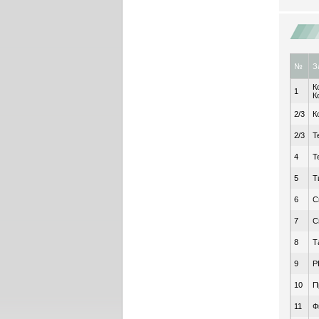
№
З
К
1
К
2/3
К
2/3
Т
4
Т
5
Т
6
С
7
С
8
Т
9
Р
10
П
11
Ф