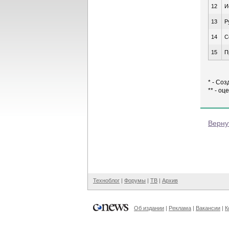
12
И
13
Р
14
C
15
П
* - Со
** - оц
Верну
Техноблог
|
Форумы
|
ТВ
|
Архив
Об издании
|
Реклама
|
Вакансии
|
К