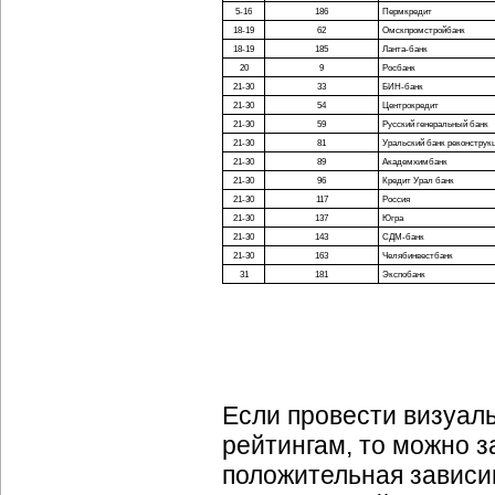
5-16
186
Пермкредит
18-19
62
Омскпромстройбанк
18-19
185
Ланта-банк
20
9
Росбанк
21-30
33
БИН-банк
21-30
54
Центрокредит
21-30
59
Русский генеральный банк
21-30
81
Уральский банк реконструкц
21-30
89
Академхимбанк
21-30
96
Кредит Урал банк
21-30
117
Россия
21-30
137
Югра
21-30
143
СДМ-банк
21-30
163
Челябинвестбанк
31
181
Экспобанк
Если провести визуал
рейтингам, то можно з
положительная зависи