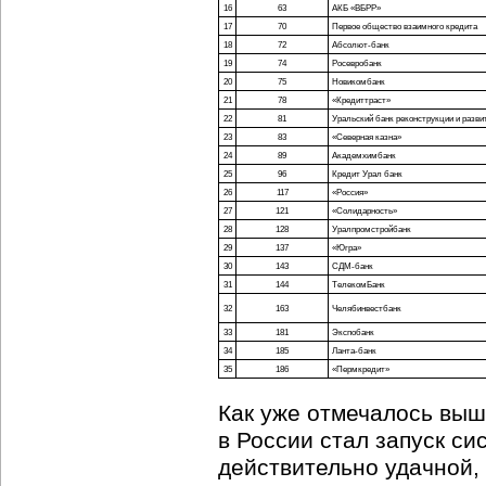
16
63
АКБ «ВБРР»
17
70
Первое общество взаимного кредита
18
72
Абсолют-банк
19
74
Росевробанк
20
75
Новикомбанк
21
78
«Кредиттраст»
22
81
Уральский банк реконструкции и разви
23
83
«Северная казна»
24
89
Академхимбанк
25
96
Кредит Урал банк
26
117
«Россия»
27
121
«Солидарность»
28
128
Уралпромстройбанк
29
137
«Югра»
30
143
СДМ-банк
31
144
ТелекомБанк
32
163
Челябинвестбанк
33
181
Экспобанк
34
185
Ланта-банк
35
186
«Пермкредит»
Как уже отмечалось выш
в России стал запуск с
действительно удачной, 