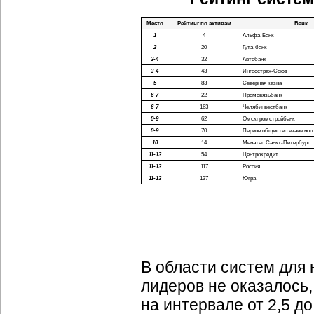
Место
Рейтинг по активам
Банк
1
4
Альфа-Банк
2
20
Гута-банк
3-4
32
Автобанк
3-4
43
Ингосстрах-Союз
5
83
Северная казна
6-7
22
Промсвязьбанк
6-7
163
Челябинвестбанк
8-9
62
Омскпромстройбанк
8-9
70
Первое общество взаимного
10
14
Менатеп Санкт-Петербург
11-13
54
Центрокредит
11-13
117
Россия
11-13
137
Югра
В области систем для 
лидеров не оказалось
на интервале от 2,5 д