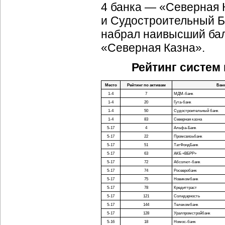
4 банка — «Северная 
и Судостроительный Ба
набрал наивысший бал 
«Северная Казна».
Рейтинг систем
Место
Рейтинг по активам
Бан
1-4
7
МДМ-банк
1-4
20
Гута-банк
1-4
50
Судостроительный банк
1-4
83
Северная казна
5-17
4
Альфа-Банк
5-17
22
Промсвязьбанк
5-17
51
ТатФондБанк
5-17
63
АКБ «ВБРР»
5-17
72
Абсолют-банк
5-17
74
Росевробанк
5-17
75
Новикомбанк
5-17
78
Кредиттраст
5-17
121
Солидарность
5-17
144
Телекомбанк
5-17
128
Уралпромстройбанк
5-16
18
Номос-банк