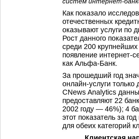
систем
интернет-банк
Как показало исследов
отечественных кредитн
оказывают услуги по 
Рост данного показател
среди 200 крупнейших 
появление
интернет-с
как
Альфа-Банк
.
За прошедший год зна
онлайн-услуги
только 
CNews Analytics данны
предоставляют 22 банк
2002 году — 46%); 4 б
этот показатель за год
для обеих категорий к
Клиентская на