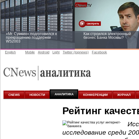
«Mr. Сумкин» подготовился к
Как строился электронный
прекращению поддержки
бизнес Банка Москвы?
WS2003
English
Mobile
Android
Light
Twitter (topnews)
Facebook
Заоблачная оптимизация: как
Рейтинг CNewsInfrastructure 20
Faberlic изменил подход к
приглашаем участвовать
аналитике
АНАЛИТИКА
CNEWS
НОВОСТИ
КОНФЕРЕНЦИИ
ЖУРНАЛ
Рейтинг качест
Исс
исследование среди 200