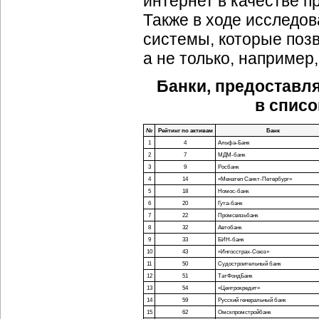
интернет в качестве п
Также в ходе исследов
системы, которые поз
а не только, например
Банки, предоставл
в списо
№
Рейтинг по активам
Банк
1
4
Альфа-Банк
2
7
МДМ-банк
3
9
Росбанк
4
14
«Менатеп Санкт-Петербург»
5
18
Номос-банк
6
20
Гута-банк
7
22
Промсвязьбанк
8
32
Автобанк
9
33
БИН-банк
10
43
«Ингосстрах-Союз»
11
50
Судостроительный банк
12
51
ТатФондБанк
13
54
«Центрокредит»
14
59
Русский генеральный банк
15
62
Омскпромстройбанк