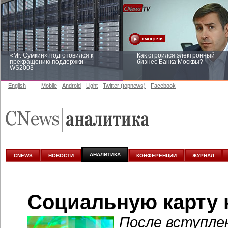
«Mr. Сумкин» подготовился к
Как строился электронный
прекращению поддержки
бизнес Банка Москвы?
WS2003
English
Mobile
Android
Light
Twitter (topnews)
Facebook
Заоблачная оптимизация: как
Рейтинг CNewsInfrastructure 20
Faberlic изменил подход к
приглашаем участвовать
аналитике
АНАЛИТИКА
CNEWS
НОВОСТИ
КОНФЕРЕНЦИИ
ЖУРНАЛ
Социальную карту 
После вступлен