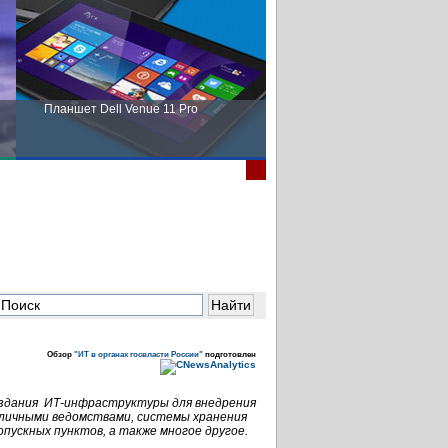
Планшет Dell Venue 11 Pro
Пора выбирать Fujitsu!
Обзор
"ИТ в органах госвласти России"
подготовлен
здания ИТ-инфраструктуры для внедрения
зличными ведомствами, системы хранения
пускных пунктов, а также многое другое.