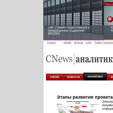
«Mr. Сумкин» подготовился к
К
прекращению поддержки
б
WS2003
English
Mobile
Android
Light
Twitter (topnew
Заоблачная оптимизация: как
Р
Faberlic изменил подход к
п
аналитике
АНАЛИТИКА
CNEWS
НОВОСТИ
К
Этапы развития проекта
Электр
докуме
информ