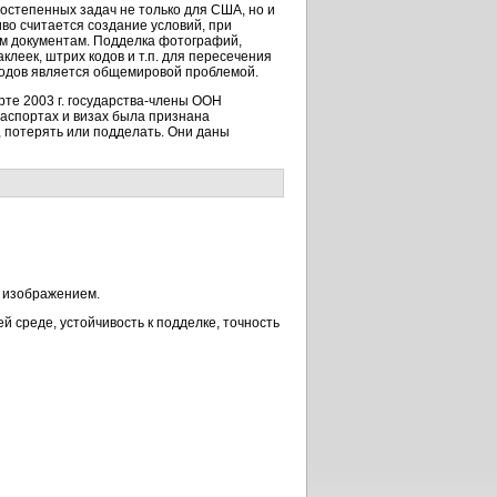
остепенных задач не только для США, но и
во считается создание условий, при
ым документам. Подделка фотографий,
клеек, штрих кодов и т.п. для пересечения
ходов является общемировой проблемой.
те 2003 г. государства-члены ООН
аспортах и визах была признана
 потерять или подделать. Они даны
) изображением.
 среде, устойчивость к подделке, точность