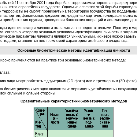
событий 11 сентября 2001 года борьба с терроризмом перешла в разряд перв
льшинства европейских государств. Одним из аспектов этой борьбы справедли
х террористы не смогут проникнуть на территорию государства по поддельн
 паспортов, финансовых документов, кредитных карточек, голографических на
 и приобретения оружия, проведения банковских операций и легализации до
ды идентификации личности оказались явно недостаточными. Поэтому в мар
, согласно которому основным условием идентификации личности в загранп
ические параметры личности являются уникальными, их невозможно забыть,
 с годами, становятся неотъемлемой характеристикой своего владельца.
Основные биометрические методы идентификации личности
ироко применяются на практике три основных биометрических метода:
глаза;
ию лица могут работать с двумерным (2D-фото) или с трехмерным (3D-фото
а биометрических методов являются измеримость, устойчивость к окружающей
вои сильные и слабые стороны.
Сравнительные характеристики биометрических методов