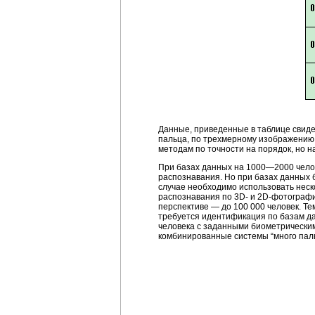
Данные, приведенные в таблице свиде
пальца, по трехмерному изображению
методам по точности на порядок, но 
При базах данных на 1000—2000 чело
распознавания. Но при базах данных б
случае необходимо использовать нес
распознавания по 3D- и 2D-фотографи
перспективе — до 100 000 человек. Те
требуется идентификация по базам дан
человека с заданными биометрическим
комбинированные системы “много пальце