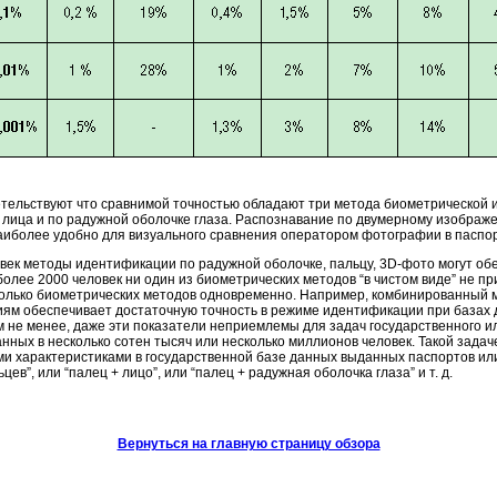
тельствуют что сравнимой точностью обладают три метода биометрической и
 лица и по радужной оболочке глаза. Распознавание по двумерному изображ
наиболее удобно для визуального сравнения оператором фотографии в паспор
век методы идентификации по радужной оболочке, пальцу, 3D-фото могут об
олее 2000 человек ни один из биометрических методов “в чистом виде” не п
колько биометрических методов одновременно. Например, комбинированный 
ям обеспечивает достаточную точность в режиме идентификации при базах д
м не менее, даже эти показатели неприемлемы для задач государственного и
ных в несколько сотен тысяч или несколько миллионов человек. Такой задач
и характеристиками в государственной базе данных выданных паспортов или
в”, или “палец + лицо”, или “палец + радужная оболочка глаза” и т. д.
Вернуться на главную страницу обзора