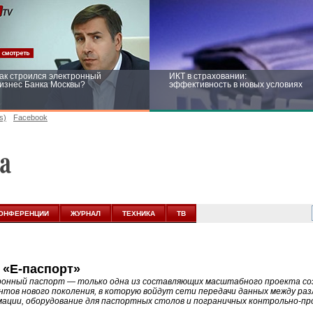
ак строился электронный
ИКТ в страховании:
изнес Банка Москвы?
эффективность в новых условиях
s)
Facebook
ейтинг CNewsInfrastructure 2015:
Информационная безопасность
риглашаем участвовать
бизнеса и госструктур: развитие в
новых условиях
ОНФЕРЕНЦИИ
ЖУРНАЛ
ТЕХНИКА
ТВ
 «Е-паспорт»
онный паспорт — только одна из составляющих масштабного проекта со
нтов нового поколения, в которую войдут сети передачи данных между ра
ации, оборудование для паспортных столов и пограничных контрольно-про