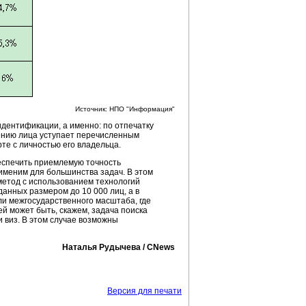
Источник: НПО "Информация"
дентификации, а именно: по отпечатку
ению лица уступает перечисленным
те с личностью его владельца.
еспечить приемлемую точность
рименим для большинства задач. В этом
метод с использованием технологий
анных размером до 10 000 лиц, а в
ли межгосударственного масштаба, где
ей может быть, скажем, задача поиска
 виз. В этом случае возможны
Наталья Рудычева / CNews
Версия для печати