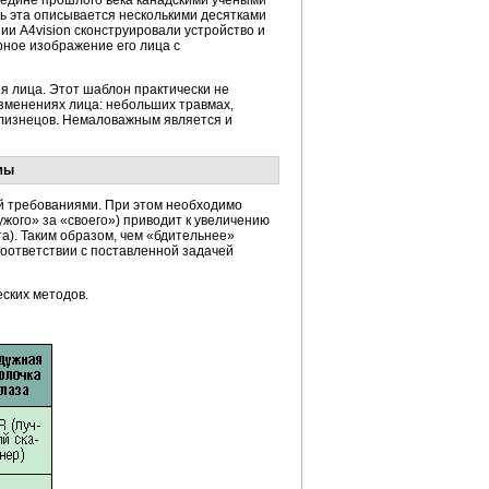
редине прошлого века канадскими учеными
ть эта описывается несколькими десятками
ии A4vision сконструировали устройство и
ное изображение его лица с
 лица. Этот шаблон практически не
зменениях лица: небольших травмах,
близнецов. Немаловажным является и
мы
й требованиями. При этом необходимо
ужого» за «своего») приводит к увеличению
а). Таким образом, чем «бдительнее»
 соответствии с поставленной задачей
ских методов.