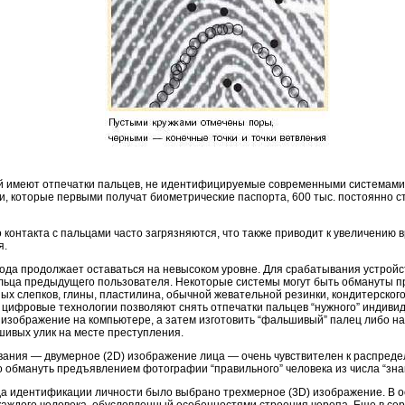
 имеют отпечатки пальцев, не идентифицируемые современными системами, 
ии, которые первыми получат биометрические паспорта, 600 тыс. постоянно 
го контакта с пальцами часто загрязняются, что также приводит к увеличени
я.
етода продолжает оставаться на невысоком уровне. Для срабатывания устрой
льца предыдущего пользователя. Некоторые системы могут быть обмануты п
ных слепков, глины, пластилина, обычной жевательной резинки, кондитерског
 цифровые технологии позволяют снять отпечатки пальцев “нужного” индиви
изображение на компьютере, а затем изготовить “фальшивый” палец либо на
ивых улик на месте преступления.
вания — двумерное (2D) изображение лица — очень чувствителен к распреде
обмануть предъявлением фотографии “правильного” человека из числа “зна
ода идентификации личности было выбрано трехмерное (3D) изображение. В 