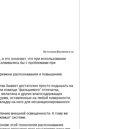
Источник:Biometrics.ru
а это означает, что при использовании
сталкивались бы с проблемами при
ю времени распознавания и повышению
ства бывает достаточно просто подышать на
ри помощи “фальшивого” отпечатка,
о желатина и других влагосодержащих
дуума, оставленные на любой поверхности,
кладку на него для несанкционированного
лению внешней освещенности. К тому же
комых” системе.
основе этой технологии распознавания