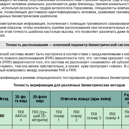
аждого человека, обусловленный особенностями строения черепа. Еще в се
каждого человека уникально, различаются даже близнецы, причем уникальнос
е, используя результаты трудов антрополога Герасимова, специалисты компан
е, позволяющее достоверно идентифицировать человека, сравнивая трехмер
данных биометрическим шаблоном.
ометрическая информация, полученная с помощью трехмерного сканирования
аким образом, чтобы исключить ошибки распознавания при незначительных и
и этом точность шаблона настолько высока, что позволяет различать даже 
Кб.
Точность распознавания — ключевой параметр биометрической систе
еской системы может быть настроена в соответствии с предъявляемыми к не
и ложного распознавания (FAR) (вероятности того, что система признает «ч
(FRR) (вероятности того, что система не распознает «знакомого» ей субъект
чужих», тем она менее чувствительна, а значит, хуже пропускает «своих». В
ный компромисс между значениями FAR и FRR.
ерификации в режиме операционного тестирования для основных биометриче
Точность верификации для различных биометрических методов