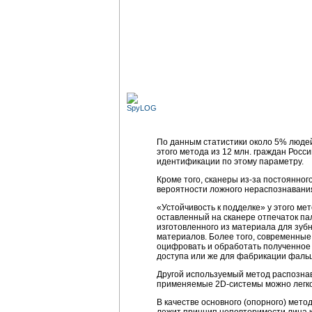
По данным статистики около 5% людей
этого метода из 12 млн. граждан Росс
идентификации по этому параметру.
Кроме того, сканеры из-за постоянно
вероятности ложного нераспознавани
«Устойчивость к подделке» у этого м
оставленный на сканере отпечаток па
изготовленного из материала для зуб
материалов. Более того, современные
оцифровать и обработать полученное 
доступа или же для фабрикации фальш
Другой используемый метод распозна
применяемые 2D-системы можно легко 
В качестве основного (опорного) мет