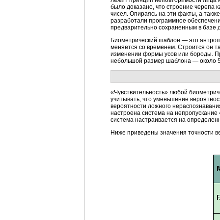
лежит принцип неповторимости лица к
было доказано, что строение черепа 
чисел. Опираясь на эти факты, а такж
разработали программное обеспечени
предварительно сохраненным в базе 
Биометрический шаблон — это антроп
меняется со временем. Строится он т
изменении формы усов или бороды. Пр
небольшой размер шаблона — около 5
«Чувствительность» любой биометрич
учитывать, что уменьшение вероятност
вероятности ложного нераспознавания 
настроена система на непропускание «
система настраивается на определен
Ниже приведены значения точности в