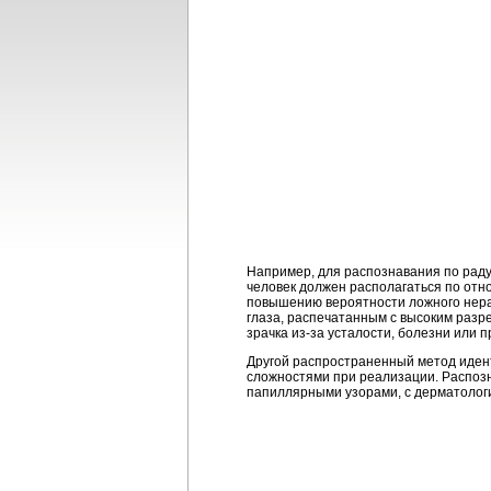
Например, для распознавания по раду
человек должен располагаться по отн
повышению вероятности ложного нера
глаза, распечатанным с высоким разр
зрачка из-за усталости, болезни или
Другой распространенный метод идент
сложностями при реализации. Распозн
папиллярными узорами, с дерматологи