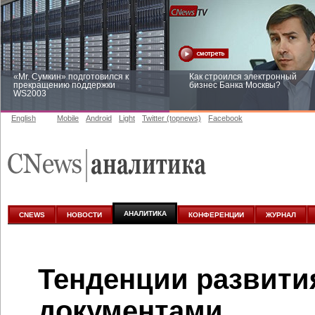
«Mr. Сумкин» подготовился к
Как строился электронный
прекращению поддержки
бизнес Банка Москвы?
WS2003
English
Mobile
Android
Light
Twitter (topnews)
Facebook
Заоблачная оптимизация: как
Рейтинг CNewsInfrastructure 20
Faberlic изменил подход к
приглашаем участвовать
аналитике
АНАЛИТИКА
CNEWS
НОВОСТИ
КОНФЕРЕНЦИИ
ЖУРНАЛ
Тенденции развити
документами