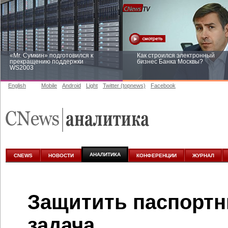
«Mr. Сумкин» подготовился к
Как строился электронный
прекращению поддержки
бизнес Банка Москвы?
WS2003
English
Mobile
Android
Light
Twitter (topnews)
Facebook
Заоблачная оптимизация: как
Рейтинг CNewsInfrastructure 20
Faberlic изменил подход к
приглашаем участвовать
аналитике
АНАЛИТИКА
CNEWS
НОВОСТИ
КОНФЕРЕНЦИИ
ЖУРНАЛ
Защитить паспортн
задача