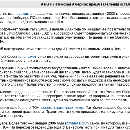
Азия и Латинская Америка: время заявлений оста
о, не все
надежды
оправдались; например, предполагавшийся к 2005 г. перев
ма на «свободное ПО» не состоялся. Но в большинстве случаев планы остал
сь позади — идёт повседневная работа.
родолжает продвигать Linux. В начале 2006 года по инициативе правительст
рта Linux Standard Base (LSB). Лаборатория будет поддерживаться совместно
китайским Институтом стандартизации электроники. По данным Free Standard
ША.
й платформы в качестве основы для
ИТ-систем
Олимпиады-2008
в Пекине.
жной Кореи
использует
Linux не только на серверах
интернет-платежей
и элек
бличного доступа к интернету.
едрение Linux на компьютерах государственных школ Южной Кореи. "Пилотны
рь корейский специализированный дистрибутив Buyeo будет установлен в 100
о агенства по развитию ИТ (KIPA), главными причинами такого решения были
стных
компаний-разработчиков
; они смогут создать и поддерживать необходи
по его словам, "Правительство приняло Linux как предпочтительную платфор
рживает внедрение open source. Правительственное Агентство Развития Пр
антов сетевых решений на серверах, а также офисных программ на настоль
ерситетам рекомендуется ввести курсы по применению open source программ.
рению «свободного ПО»
приносят заметные плоды
. Так, было создано более
компьютерной грамотности. Правительство даже предлагает малоимущим сем
» в рассрочку.
эле. Более того — с января 2006 года
вступил в силу
закон, по которому все
е ПО». На переход отведено два года. У Венесуэлы есть причина для таких 