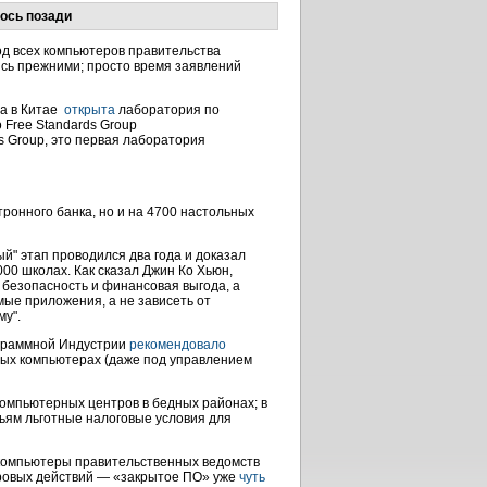
лось позади
од всех компьютеров правительства
ись прежними; просто время заявлений
ва в Китае
открыта
лаборатория по
 Free Standards Group
s Group, это первая лаборатория
тронного банка, но и на 4700 настольных
й" этап проводился два года и доказал
00 школах. Как сказал Джин Ко Хьюн,
 безопасность и финансовая выгода, а
мые приложения, а не зависеть от
му".
ограммной Индустрии
рекомендовало
ных компьютерах (даже под управлением
 компьютерных центров в бедных районах; в
ьям льготные налоговые условия для
 компьютеры правительственных ведомств
суровых действий — «закрытое ПО» уже
чуть