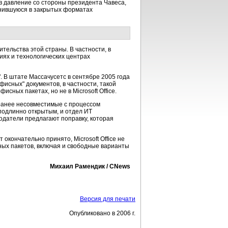
в давление со стороны президента Чавеса,
ранившуюся в закрытых форматах
тельства этой страны. В частности, в
иях и технологических центрах
. В штате Массачусетс в сентябре 2005 года
фисных" документов, в частности, такой
исных пакетах, но не в Microsoft Office.
 ранее несовместимые с процессом
 подлинно открытым, и отдел ИТ
нодатели предлагают поправку, которая
окончательно принято, Microsoft Office не
ых пакетов, включая и свободные варианты
Михаил Рамендик / CNews
Версия для печати
Опубликовано в 2006 г.