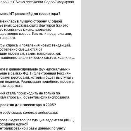
вления CNews рассказал Сергей Меркулов,
рынке
ИТ-решений
для госсектора?
менилась в лучшую сторону. С одной
ерьезных сдерживающих факторов (как это
ес госорганов к использованию
ественно возрос. Как мы и предполагали,
к
в целом.
уры спроса и появления новых тенденций.
 постепенно смещаются от
им проектам, таким, например, как
мационно-аналитических
систем, хранилищ
ение и финансирование функциональных и
ание в рамках ФЦП «Электронная Россия»
ескими
ресурсами, который будет выступать
ой подписи. Реализация подобного проекта
ных ведомств.
нка стала происходить не только по
икам спроса и объектам финансирования.
проектов для госсектора в 2005?
м году стали силовые ведомства
.
опросе бюджетообразующие ведомства (ФНС,
 создание единой
цетрализованной базы данных по учету