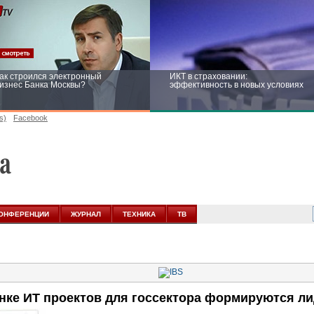
ак строился электронный
ИКТ в страховании:
изнес Банка Москвы?
эффективность в новых условиях
s)
Facebook
ейтинг CNewsInfrastructure 2015:
Информационная безопасность
риглашаем участвовать
бизнеса и госструктур: развитие в
новых условиях
ОНФЕРЕНЦИИ
ЖУРНАЛ
ТЕХНИКА
ТВ
нке ИТ проектов для госсектора формируются л