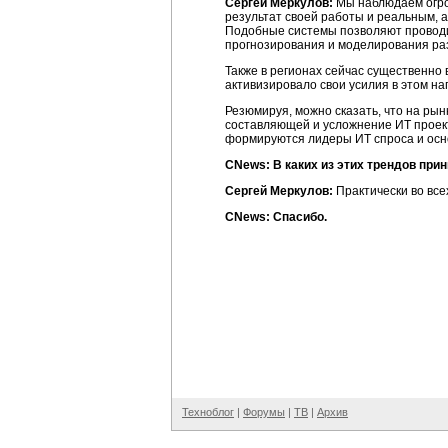
Сергей Меркулов:
Мы наблюдаем огро
результат своей работы и реальным, 
Подобные системы позволяют проводи
прогнозирования и моделирования ра
Также в регионах сейчас существенно
активизировало свои усилия в этом н
Резюмируя, можно сказать, что на ры
составляющей и усложнение ИТ проек
формируются лидеры ИТ спроса и ос
CNews: В каких из этих трендов при
Сергей Меркулов:
Практически во все
CNews: Спасибо.
Техноблог
|
Форумы
|
ТВ
|
Архив