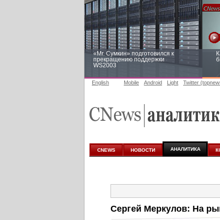
«Mr. Сумкин» подготовился к
К
прекращению поддержки
б
WS2003
English
Mobile
Android
Light
Twitter (topnew
Заоблачная оптимизация: как
Р
Faberlic изменил подход к
п
аналитике
АНАЛИТИКА
CNEWS
НОВОСТИ
К
Сергей Меркулов: На ры