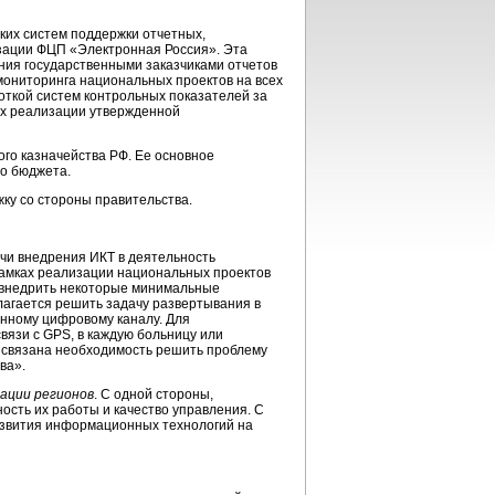
ких систем поддержки отчетных,
зации ФЦП «Электронная Россия». Эта
ния государственными заказчиками отчетов
мониторинга национальных проектов на всех
откой систем контрольных показателей за
ах реализации утвержденной
го казначейства РФ. Ее основное
го бюджета.
жку со стороны правительства.
чи внедрения ИКТ в деятельность
рамках реализации национальных проектов
и внедрить некоторые минимальные
агается решить задачу развертывания в
енному цифровому каналу. Для
язи c GPS, в каждую больницу или
й связана необходимость решить проблему
ва».
ации регионов
. С одной стороны,
сть их работы и качество управления. С
развития информационных технологий на