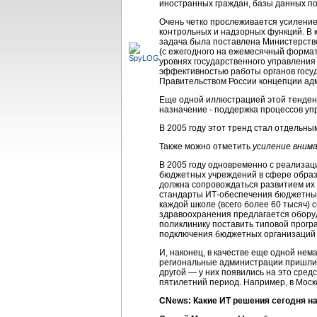
иностранных граждан, базы данных по
Очень четко прослеживается усилени
контрольных и надзорных функций. В
задача была поставлена Министерство
(c ежегодного на ежемесячный форма
уровнях государственного управления
эффективностью работы органов госуд
Правительством России концепции а
Еще одной иллюстрацией этой тенден
назначение - поддержка процессов уп
В 2005 году этот тренд стал отдельн
Также можно отметить
усиление вним
В 2005 году одновременно с реализац
бюджетных учреждений в сфере образо
должна сопровождаться развитием их
стандарты
ИТ-обеспечения
бюджетных
каждой школе (всего более 60 тысяч)
здравоохранения предлагается обору
поликлинику поставить типовой
прогр
подключения бюджетных организаций 
И, наконец, в качестве еще одной не
региональные администрации пришли к
другой — у них появились на это сре
пятилетний период. Например, в Моск
CNews: Какие ИТ решения сегодня н