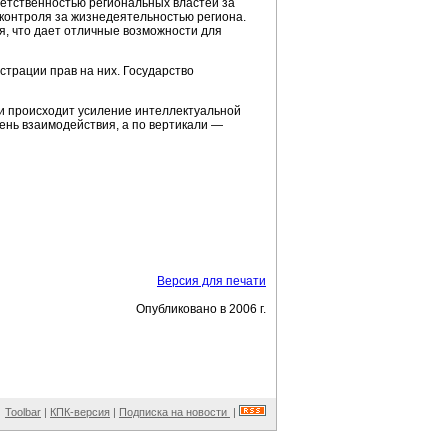
етственностью региональных властей за
контроля за жизнедеятельностью региона.
, что дает отличные возможности для
страции прав на них. Государство
ли происходит усиление интеллектуальной
нь взаимодействия, а по вертикали —
Версия для печати
Опубликовано в 2006 г.
Toolbar
|
КПК-версия
|
Подписка на новости
|