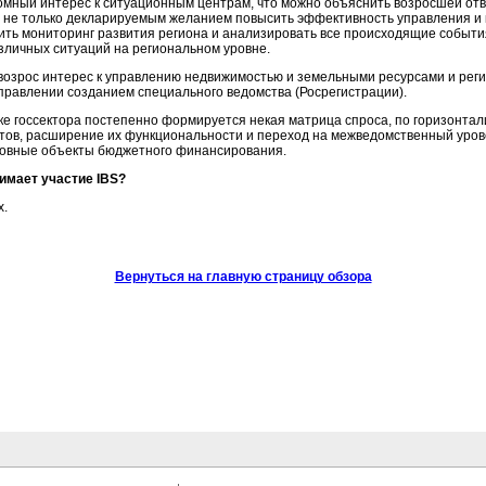
мный интерес к ситуационным центрам, что можно объяснить возросшей отв
а не только декларируемым желанием повысить эффективность управления и 
ть мониторинг развития региона и анализировать все происходящие события
зличных ситуаций на региональном уровне.
 возрос интерес к управлению недвижимостью и земельными ресурсами и реги
аправлении созданием специального ведомства (Росрегистрации).
нке госсектора постепенно формируется некая матрица спроса, по горизонта
тов, расширение их функциональности и переход на межведомственный урове
новные объекты бюджетного финансирования.
нимает участие IBS?
х.
Вернуться на главную страницу обзора