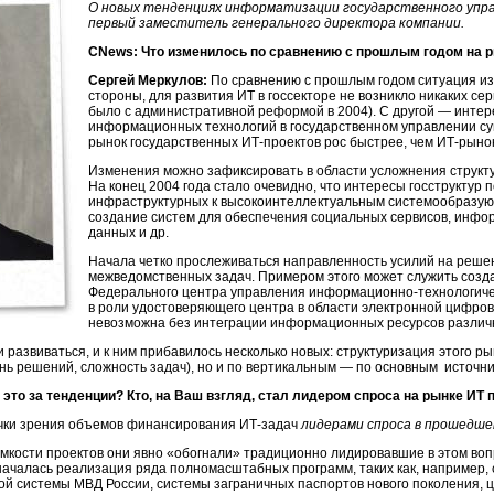
О новых тенденциях информатизации государственного упра
первый заместитель генерального директора компании.
CNews: Что изменилось по сравнению с прошлым годом на 
Сергей Меркулов:
По сравнению с прошлым годом ситуация из
стороны, для развития ИТ в госсекторе не возникло никаких с
было с административной реформой в 2004). С другой — интер
информационных технологий в государственном управлении сущ
рынок государственных
ИТ-проектов
рос быстрее, чем
ИТ-рыно
Изменения можно зафиксировать в области усложнения структ
На конец 2004 года стало очевидно, что интересы госструктур
инфраструктурных к высокоинтеллектуальным системообразующ
создание систем для обеспечения социальных сервисов,
инфор
данных и др.
Начала четко прослеживаться направленность усилий на реш
межведомственных задач. Примером этого может служить созд
Федерального центра управления
информационно-технологич
в роли удостоверяющего центра в области электронной цифров
невозможна без интеграции информационных ресурсов различ
 развиваться, и к ним прибавилось несколько новых: структуризация этого ры
ь решений, сложность задач), но и по вертикальным — по основным источн
это за тенденции? Кто, на Ваш взгляд, стал лидером спроса на рынке ИТ 
очки зрения объемов финансирования
ИТ-задач
лидерами спроса в прошедше
емкости проектов они явно «обогнали» традиционно лидировавшие в этом в
у началась реализация ряда полномасштабных программ, таких как, например,
ой
системы МВД России, системы заграничных паспортов нового поколения, 