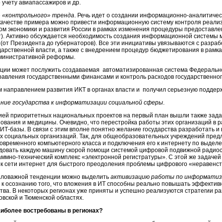
 учету авиапассажиров и др.
е
«контрольного» тренда
. Речь идет о создании информационно-аналитичес
 качестве примера можно привести информационную систему контроля реали
м экономики и развития России в рамках изменения процедуры предоставле
т). Активно обсуждается необходимость создания информационной системы 
 (от Президента до губернаторов). Все эти инициативы увязываются с разраб
арственной власти, а также с внедрением процедур бюджетирования в рамк
дминистративной реформы.
ции может послужить создаваемая автоматизированная система Федерально
равления государственными финансами и контроль расходов государственно
ым направлением развития ИКТ в органах власти и получил серьезную поддер
ание государства к информатизации социальной сферы
.
ией приоритетных национальных проектов на первый план вышли также зада
вания и медицины. Очевидно, что перестройка работы этих организаций в 
ИТ-базы
. В связи с этим вполне понятно желание государства разработать 
 социальных организаций. Так, для общеобразовательных учреждений предл
 современного компьютерного класса и подключения его к интернету по выдел
довать каждую машину скорой помощи системой цифровой подвижной радиосв
аммно-технический
комплекс «электронной регистратуры». С этой же задаче
к сети интернет для быстрого преодоления проблемы цифрового «неравенст
маловажной тенденции можно выделить
активизацию работы по информатиз
 осознанию того, что вложения в ИТ способны реально повышать эффективно
дства. В некоторых регионах уже приняты и успешно реализуются стратегии 
овской и Тюменской областях.
аиболее востребованы в регионах?