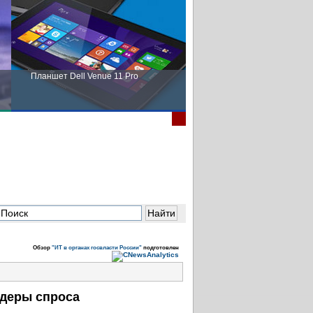
Планшет Dell Venue 11 Pro
Пора выбирать Fujitsu!
Обзор
"ИТ в органах госвласти России"
подготовлен
идеры спроса