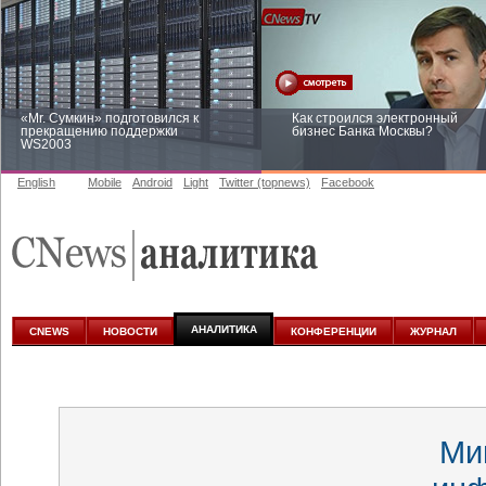
«Mr. Сумкин» подготовился к
Как строился электронный
прекращению поддержки
бизнес Банка Москвы?
WS2003
English
Mobile
Android
Light
Twitter (topnews)
Facebook
Заоблачная оптимизация: как
Рейтинг CNewsInfrastructure 20
Faberlic изменил подход к
приглашаем участвовать
аналитике
АНАЛИТИКА
CNEWS
НОВОСТИ
КОНФЕРЕНЦИИ
ЖУРНАЛ
Ми