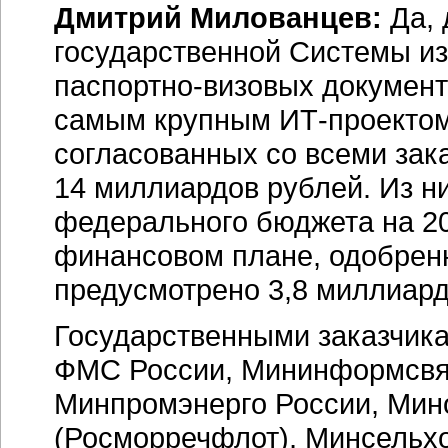
Дмитрий Милованцев:
Да, 
государственной Системы из
паспортно-визовых
документ
самым крупным
ИТ-проекто
согласованных со всеми зака
14 миллиардов рублей. Из н
федерального бюджета на 20
финансовом плане, одобрен
предусмотрено 3,8 миллиард
Государственными заказчик
ФМС России, Мининформсвяз
Минпромэнерго России, Мин
(Росморречфлот), Минсельхо