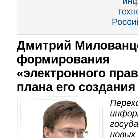
ин
техн
Росси
Дмитрий Милованц
формирования
«электронного пра
плана его создания
Перех
инфор
госуд
новых