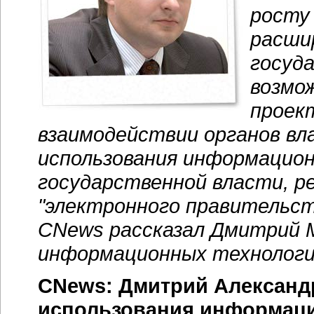
рост
расши
госуд
возмо
проек
взаимодействии органов вл
использования информацион
государственной власти, р
"электронного правительст
CNews рассказал Дмитрий 
информационных технологий
CNews: Дмитрий Александр
использования информаци