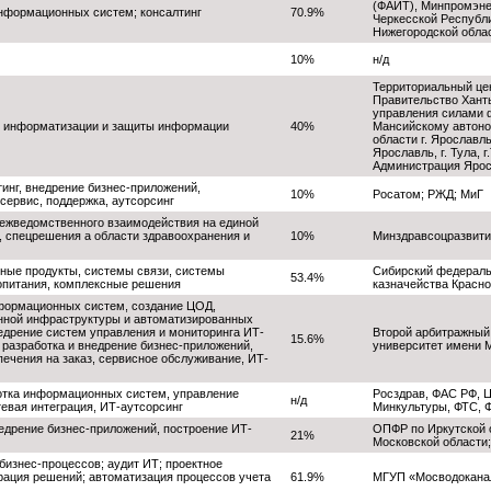
(ФАИТ), Минпромэне
нформационных систем; консалтинг
70.9%
Черкесской Республи
Нижегородской обла
10%
н/д
Территориальный це
Правительство Хант
управления силами 
 информатизации и защиты информации
40%
Мансийскому автоно
области г. Ярославл
Ярославль, г. Тула, г
Администрация Ярос
инг, внедрение бизнес-приложений,
10%
Росатом; РЖД; МиГ
сервис, поддержка, аутсорсинг
ежведомственного взаимодействия на единой
, спецрешения а области здравоохранения и
10%
Минздравсоцразвити
ные продукты, системы связи, системы
Сибирский федераль
53.4%
опитания, комплексные решения
казначейства Красно
формационных систем, создание ЦОД,
нной инфраструктуры и автоматизированных
едрение систем управления и мониторинга ИТ-
Второй арбитражный
15.6%
 разработка и внедрение бизнес-приложений,
университет имени 
ечения на заказ, сервисное обслуживание, ИТ-
отка информационных систем, управление
Росздрав, ФАС РФ, 
н/д
евая интеграция, ИТ-аутсорсинг
Минкультуры, ФТС, 
недрение бизнес-приложений, построение ИТ-
ОПФР по Иркутской 
21%
Московской области
бизнес-процессов; аудит ИТ; проектное
грация решений; автоматизация процессов учета
61.9%
МГУП «Мосводокана