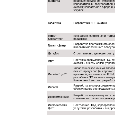
Винтегра
решений; внедрение, аутсорси
корпоративных, государствен
систем; консалтинг в сфере и
закупок.
Галактика
Разработчик ERP-систем
Гетнет
Консалтинг, системная интегра
Консалтинг
поддержка
Разработка программного обес
Гранит-Центр
высокотехнологичного оборуд
ДатаДом
Строительство дата-центров, у
Поставка оборудования ПО, те
ИВС
систем и систем связи, управл
Управленческое консультирова
бизнес-процессов (внедрение e
Инлайн Груп**
проектной деятельности, ITSM,
разработка ПО на заказ, внед
Контактных Центров, разработ
Разработка и сопровождение п
Инсофт
обслуживание распределенных
Разработка и производство со
Информтехника
комплексных телекоммуникаци
Инфосистемы
Построение ЦОД, корпоративны
Джет
услугами; разработка и внедр