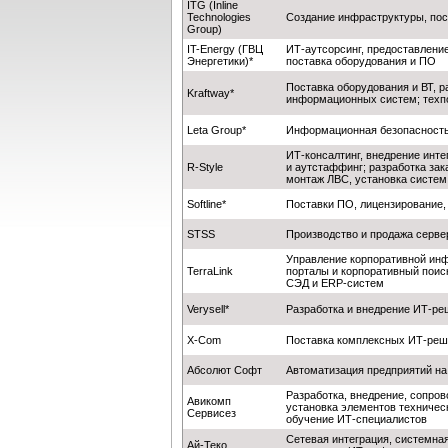
ITG (Inline
Technologies
Создание инфраструктуры, пос
Group)
IT-Еnergy (ГВЦ
ИТ-аутсорсинг, предоставлени
Энергетики)*
поставка оборудования и ПО
Поставка оборудования и ВТ, 
Kraftway*
информационных систем; техп
Leta Group*
Информационная безопасность,
ИТ-консалтинг, внедрение инт
R-Style
и аутстаффинг; разработка зак
монтаж ЛВС, установка систем
Softline*
Поставки ПО, лицензирование,
STSS
Производство и продажа серве
Управление корпоративной инф
TerraLink
порталы и корпоративный поиск
СЭД и ERP-систем
Verysell*
Разработка и внедрение ИТ-ре
X-Com
Поставка комплексных ИТ-реше
Абсолют Софт
Автоматизация предприятий на
Разработка, внедрение, сопров
Авикомп
установка элементов техниче
Сервисез
обучение ИТ-специалистов
Сетевая интеграция, системна
Ай-Теко