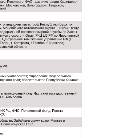
рго, Росэнерго, ФАО, администрации Карачаево-
ки, Московской, Вологодской, Тверской,
стей
нтр медицины катастроф Республики Бурятия;
ы-Мансийского автономного округа – Югры; Центр
федеральной противопожарной службы по Ханты-
мному округу - Югры; РКЦ ЦБ РФ по Ярославской
ь; Центральное таможенное управление РФ (г.
.Тверь, г. Кострома, г.Тамбов, г. Щелково);
лавской области
я РФ
ный университет; Управление Федерального
ярского края; правительство Республики Хакасия
 апелляционный суд; Якутский государственный
М.К. Аммосова
ЦИК РФ, ФНС, Пенсионный фонд, Росстат,
ФСС
области, Забайкальскому краю, Москве и
; Новосибирская ГЭС
л»