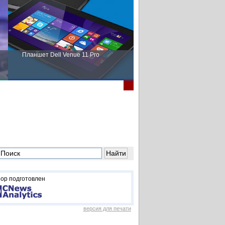
Планшет Dell Venue 11 Pro
Пора выбирать Fujitsu!
ор подготовлен
версия для печати