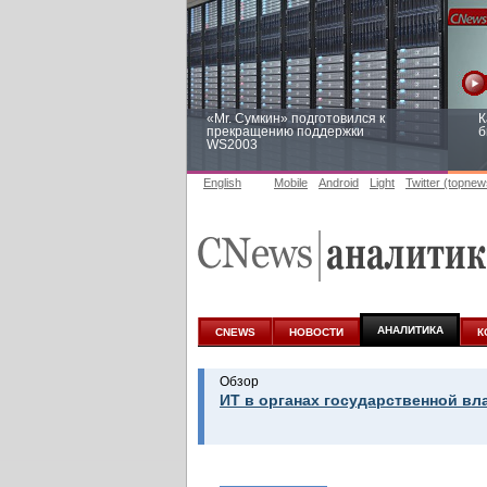
«Mr. Сумкин» подготовился к
К
прекращению поддержки
б
WS2003
English
Mobile
Android
Light
Twitter (topnew
Заоблачная оптимизация: как
Р
Faberlic изменил подход к
п
аналитике
АНАЛИТИКА
CNEWS
НОВОСТИ
К
Обзор
ИТ в органах государственной вл