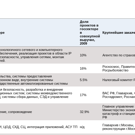
Доля
проектов в
госсекторе
оре
в
Крупнейшие заказчи
совокупной
выручке,
2009
ехнологичного сетевого и компьютерного
еспечения, реализация проектов в области IP
10%
Агентство по страхо
зопасности, управления сетями, монтаж
тей.
Роскосмос, Правите
16%
Росрыболовство
льства, системы предоставления
тронном виде, внутренние системы
5.5%
Налоговый комитет 
ударственные автоматизированные системы
я безопасность, разработка и внедрение
ионных систем; системы межведомственного
ВАС РФ, Главархив,
17%
; системы сбора данных, СЭД и управление
Росгидромет, Роснан
Главное управление
Министерство эконо
ение, сопровождение
32.9%
катастроф и станци
РФ
Главархив г.Москвы,
И, ЦОД, СХД, СЦ, интеграция приложений, АСУ ТП
н/д
реконструкции г.Мо