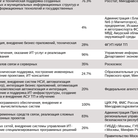
нг и техническая поддержка созданных
76.3%
Росстат, Минздравс
ных и муниципальных информационных структур и
нформационных технологий и государственных
Администрация г.Бла
№6 (г.Магнитогорск)
предприятие; Исаак
4%
и автотранспорта Ф
МВД; Амурский облас
окружающей среды
ция, внедрение бизнес-приложений, техническая
28%
ФГУП НИИ ТП
печения, оказание ИТ-услуг и реализация
Управление информа
96%
ования
Департамент эконом
злов связи и серверных
35%
Роскосмос
хническая поддержка, построение инженерных
Образовательные уч
24.7%
ение проектами, ИТ-консалтинг
Пермского края; Мин
ние, внедрение систем НСИ, автоматизация
rp), интеграция бизнес приложений, оптимизация
 комплексная автоматизация и интеграция,
20%
Федеральное агентс
рение и поддержка ИТ-инфраструктуры, создание
ка и внедрение АСУ ТП и обучению
рограммного обеспечения, внедрение и
ЦИК РФ, ФМС России
100%
 вычислительных систем
Минздравсоцразвити
Администрация Прези
временных средств связи, реализация сложных
83%
региональные управ
онных проектов
безопасности респуб
х сетей, внедрение системы управления ИТ-
ГИБДД г.Москвы, ГУ
26%
ение специализированных программных решений
г.Москвы, Минфин РФ
Правительство Моск