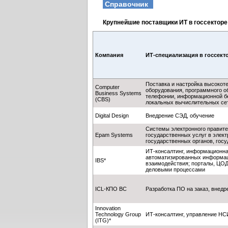
Справочник
Крупнейшие поставщики ИТ в госсекторе
Компания
ИТ-специализация в госсект
Поставка и настройка высокот
Computer
оборудования, программного об
Business Systems
телефонии, информационной бе
(CBS)
локальных вычислительных се
Digital Design
Внедрение СЭД, обучение
Системы электронного правите
Epam Systems
государственных услуг в элек
государственных органов, гос
ИТ-консалтинг, информационна
автоматизированных информац
IBS*
взаимодействия; порталы, ЦОД
деловыми процессами
ICL-КПО ВС
Разработка ПО на заказ, внедр
Innovation
Technology Group
ИТ-консалтинг, управление НС
(ITG)*