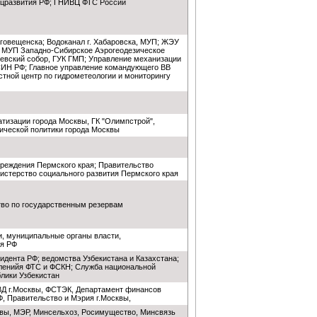
оцразвития РФ; ГНИВЦ ФТС России
говещенска; Водоканал г. Хабаровска, МУП; ЖЭУ
, МУП Западно-Сибирское Аэрогеодезическое
иевский собор, ГУК ГМП; Управление механизации
СИН РФ; Главное управление командующего ВВ
тной центр по гидрометеологии и мониторингу
тизации города Москвы, ГК "Олимпстрой",
ической политики города Москвы
реждения Пермского края; Правительство
истерство социального развития Пермского края
тво по государственным резервам
, муниципальные органы власти,
я РФ
дента РФ; ведомства Узбекистана и Казахстана;
ленийя ФТС и ФСКН; Служба национальной
лики Узбекистан
ВД г.Москвы, ФСТЭК, Департамент финансов
, Правительство и Мэрия г.Москвы,
вы, МЭР, Минсельхоз, Росимущество, Минсвязь