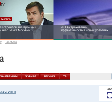
ак строился электронный
ИКТ в страховании:
изнес Банка Москвы?
эффективность в новых условиях
s)
Facebook
ейтинг CNewsInfrastructure 2015:
Информационная безопасность
риглашаем участвовать
бизнеса и госструктур: развитие в
новых условиях
ОНФЕРЕНЦИИ
ЖУРНАЛ
ТЕХНИКА
ТВ
Обз
асти 2010