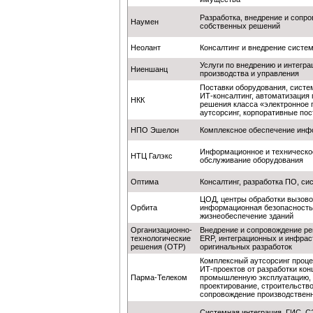
Разработка, внедрение и сопр
Наумен
собственных решений
Неолант
Консалтинг и внедрение систе
Услуги по внедрению и интегр
Ниеншанц
производства и управления
Поставки оборудования, систе
ИТ-консалтинг, автоматизация
НКК
решения класса «электронное 
аутсорсинг, корпоративные по
НПО Эшелон
Комплексное обеспечение инф
Информационное и техническо
НТЦ Галэкс
обслуживание оборудования
Оптима
Консалтинг, разработка ПО, си
ЦОД, центры обработки вызов
Орбита
информационная безопасность
жизнеобеспечение зданий
Организационно-
Внедрение и сопровождение ре
технологические
ERP, интеграционных и инфрас
решения (ОТР)
оригинальных разработок
Комплексный аутсорсинг проце
ИТ-проектов от разработки кон
Парма-Телеком
промышленную эксплуатацию, 
проектирование, строительств
сопровождение производствен
Системная интеграция, ГИС, С