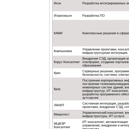
Инэк
Разработка интегрированных и
Итранзишэн
Разработка ПО
КАМИ
Комплексные решения в сфере
Управление проектами, консалт
Компьюлинк
инфраструктурная интеграция, 
Внедрение СЭД, организация м
Корус Консалтинг
платформе, создание порталов
образования
Серверные решения, программ
Крис
безопасности, системы электр
Построение корпоративных ин
построение телекоммуникацио
инженерных систем зданий, вн
Крок
инфраструктур, ИТ-консалтинг,
разработка программного обесп
аутсорсинг
Системная интеграция, разраб
ЛАНИТ
проектами, внедрение СЭД, сет
Управленческий консалтинг, в
Микротест
инфраструктуры, ИТ-услуги.
ИТ-консалтинг; автоматизация 
МЦФЭР
управление; внедрение и инте
Консалтинг
имущества