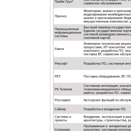
Прайм Груп*
сервисное обслуживание
Мониторинг, анализ и прогнози
моделирование межбюджетных 
Прогноз
анализ и прогнозирование бюд
имущественным комплексом, у
Быстрый перевод государствен
Промышленные
Едином государственном порта
информационные
системой межведомственного д
системы
платежной картой
Инженерно-технические решени
процессами, ИТ-консалтинг, п
Рамэк
компонент, разработка ПО, ок
поставка ВТ, сервисное обслу
Рексофт
Разработка ПО, системная инт
РЕТ
Поставка оборудования, ВТ, П
Системная интеграция; консалт
РК Телеком
телекоммуникационного оборуд
работы; разработка ПО; серви
Россервис
Аутсорсинг функций по обслуж
Сайнер
Разработка и внедрение ПО
Системы и
Внедрение, эксплуатация и ра
проекты
архитектуры, строительства, р
Программные и аппаратные ре
Ситроникс
консалтинг, системная интегра