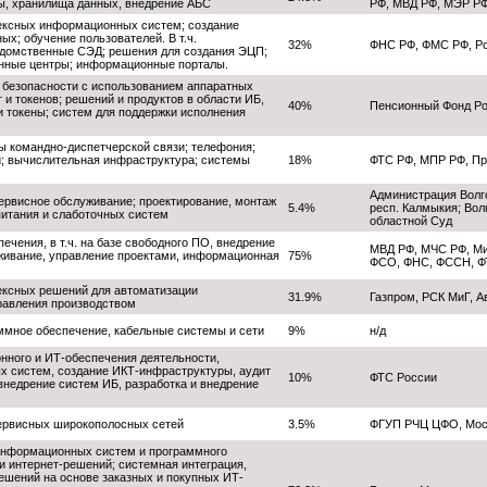
ы, хранилища данных, внедрение АБС
РФ, МВД РФ, МЭР РФ
лексных информационных систем; создание
х; обучение пользователей. В т.ч.
32%
ФНС РФ, ФМС РФ, Ро
домственные СЭД; решения для создания ЭЦП;
онные центры; информационные порталы.
безопасности с использованием аппаратных
 и токенов; решений и продуктов в области ИБ,
40%
Пенсионный Фонд Ро
 токены; систем для поддержки исполнения
ы командно-диспетчерской связи; телефония;
; вычислительная инфраструктура; системы
18%
ФТС РФ, МПР РФ, Пр
и
Администрация Волго
сервисное обслуживание; проектирование, монтаж
5.4%
респ. Калмыкия; Вол
питания и слаботочных систем
областной Суд
ечения, в т.ч. на базе свободного ПО, внедрение
МВД РФ, МЧС РФ, Ми
живание, управление проектами, информационная
75%
ФСО, ФНС, ФССН, ФТ
ексных решений для автоматизации
31.9%
Газпром, РСК МиГ, 
равления производством
ммное обеспечение, кабельные системы и сети
9%
н/д
ного и ИТ-обеспечения деятельности,
х систем, создание ИКТ-инфраструктуры, аудит
10%
ФТС России
внедрение систем ИБ, разработка и внедрение
ервисных широкополосных сетей
3.5%
ФГУП РЧЦ ЦФО, Мос
 информационных систем и программного
и интернет-решений; системная интеграция,
ешений на основе заказных и покупных ИТ-