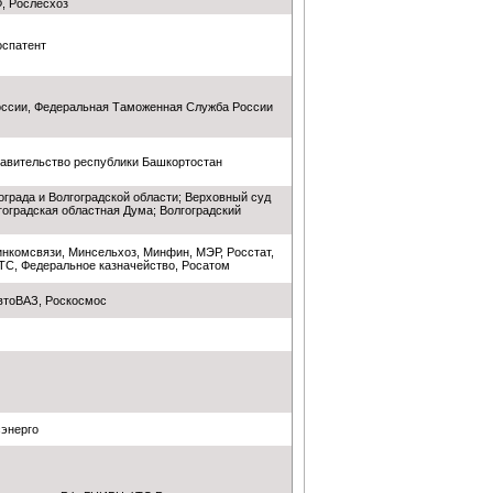
, Рослесхоз
спатент
ссии, Федеральная Таможенная Служба России
авительство республики Башкортостан
града и Волгоградской области; Верховный суд
гоградская областная Дума; Волгоградский
нкомсвязи, Минсельхоз, Минфин, МЭР, Росстат,
С, Федеральное казначейство, Росатом
АвтоВАЗ, Роскосмос
энерго