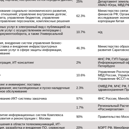
25%
Департамент земель
ХМАО-Югра, МВД РФ
рование социально-экономического развития,
Министерство связи
отношений; управление внутренним долгом;
финансов РФ; Орган
62.3%
жета, управление бюджетом, управление
исследования эконо
правление персоналом, комплексные решения
корпорации Китая
ных услуг в электронный вид с публикацией на
ле услуг с осуществлением интеграции с
10.7%
н/д
окументооборота, а также Универсальной
я, внедрение систем управления бизнес-
оставка и внедрение инфраструктурных
Министерство образо
46.3%
азание услуг в сфере защиты информации,
развития Саратовск
живание
ФНС РФ, ГУП Городс
еграция, ИТ-консалтинг
2%
Информационный офи
Петербурге
Управление Роспотр
О
10.6%
МВД России, Управле
Управление ФССП по
инг и инжиниринг; поставка
ОМВД РФ, МЧС РФ, 
ования; инсталляционные и пуско-наладочные
2.3%
здравоохранения Пр
сное обслуживание
иванию ИКТ-системы заказчика
97%
ФНС России, Миноб
Региональный Расче
1.7%
«Росэнергоатом»
звитие информационных систем Комплекса
90%
Правительство Мос
азвития и реконструкции г. Москвы
шения в области телекоммуникаций, ИТ-
ция, разработка и внедрение ПО, сервисные
20%
МЭРТ РФ, Минобрнау