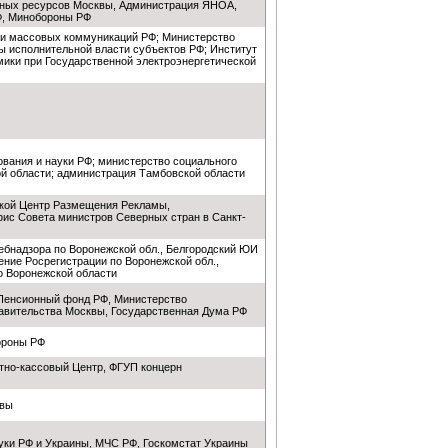
ных ресурсов Москвы, Администрация ЯНОА,
, Минобороны РФ
 и массовых коммуникаций РФ; Министерство
ы исполнительной власти субъектов РФ; Институт
мики при Государственной электроэнергетической
вания и науки РФ; министерство социального
ой области; администрация Тамбовской области
кой Центр Размещения Рекламы,
с Совета министров Северных стран в Санкт-
ебнадзора по Воронежской обл., Белгородский ЮИ
ние Росрегистрации по Воронежской обл.,
 Воронежской области
Пенсионный фонд РФ, Министерство
авительства Москвы, Государственная Дума РФ
ороны РФ
тно-кассовый Центр, ФГУП концерн
квы
ки РФ и Украины, МЧС РФ, Госкомстат Украины