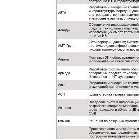
построение ИТ-инфраструктур
Разработка и внедрение комп
инфраструктуры передачи данны
АйТи
внутриведомственные и межве
электронные архивы; ситуаци
Обеспечение информационной 
средств; технологий смарт-карт
Аладдин
использующих смарт-карты или
политик ИБ
Сети передачи данных; систем
АМТ-Груп
системы видеоконференцсвязи
информационной безопасност
Поставки ВТ и оборудования; 
Апрель
и обслуживание сетей электро
Разработка программного обесп
Армада
аппаратных средств, техобслу
безопасность, ИТ-аутсорсинг
Разработка и внедрение компл
Аскон
инженерной деятельности и уп
АСП
Компьютерная техника, програ
Внедрение систем информацион
разработка специализированны
Астерос
и сертификация в области ИБ, 
СЭД
Вимком
Решения по созданию мультис
Проектирование и разработка
обеспечения, распределённых 
построение интегрированных р