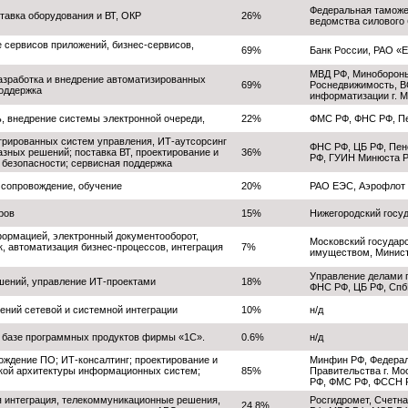
Федеральная таможе
тавка оборудования и ВТ, ОКР
26%
ведомства силового 
е сервисов приложений, бизнес-сервисов,
69%
Банк России, РАО «
МВД РФ, Минобороны
разработка и внедрение автоматизированных
69%
Роснедвижимость, В
оддержка
информатизации г. 
 внедрение системы электронной очереди,
22%
ФМС РФ, ФНС РФ, П
егрированных систем управления, ИТ-аутсорсинг
ФНС РФ, ЦБ РФ, Пен
азных решений; поставка ВТ, проектирование и
36%
РФ, ГУИН Минюста Р
 безопасности; сервисная поддержка
 сопровождение, обучение
20%
РАО ЕЭС, Аэрофлот
ров
15%
Нижегородский госу
ормацией, электронный документооборот,
Московский государ
, автоматизация бизнес-процессов, интеграция
7%
имуществом, Минист
Управление делами п
шений, управление ИТ-проектами
18%
ФНС РФ, ЦБ РФ, Спб
ний сетевой и системной интеграции
10%
н/д
 базе программных продуктов фирмы «1С».
0.6%
н/д
ождение ПО; ИТ-консалтинг; проектирование и
Минфин РФ, Федерал
ской архитектуры информационных систем;
85%
Правительства г. М
РФ, ФМС РФ, ФССН 
я интеграция, телекоммуникационные решения,
Росгидромет, Счетна
24.8%