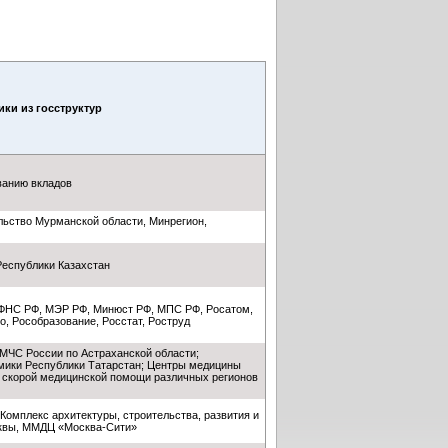
ки из госструктур
ванию вкладов
льство Мурманской области, Минрегион,
Республики Казахстан
 ФНС РФ, МЭР РФ, Минюст РФ, МПС РФ, Росатом,
о, Рособразование, Росстат, Роструд
 МЧС России по Астраханской области;
мики Республики Татарстан; Центры медицины
и скорой медицинской помощи различных регионов
 Комплекс архитектуры, строительства, развития и
сквы, ММДЦ «Москва-Сити»