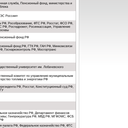
нная служба, Пенсионный фонд, министерства и
блока
ЕЭС России»
 РФ, Рособразование, ФТС РФ, Росстат, ФСО РФ,
С РФ, Росгидромет, Росинкассация, Управление
Москвы
енсионный фонд РФ
сионный фонд РФ, ГТК РФ, ГАН РФ, Минкомсвязи
Ф, Госнаркоконтроль РФ, Мосгортранс
дарственный университет им. Лобачевского
ственный комитет по управлению муниципальным
ерство топлива и энергетики РФ
резидента РФ, Росстат, Конституционный суд РФ,
ГУ
ьное казначейство РФ, Департамент финансов
осквы; Генпрокуратура РФ; МВД РФ; МГФОМС; ФСБ
РФ
я палата РФ, Федеральное казначейство РФ, ФТС