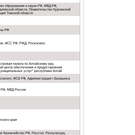
во образования и науки РФ, МВД РФ,
дловской области, Правительство Курганской
ация Томской области
ны РФ
ии, ФСС РФ, РЖД, Роскосмос.
тровая палата по Алтайскому кра,
й центр обеспечения и предоставления
муниципальных услуг" республики Алтай
спатент, ФСБ РФ, Администрация г.Балашиха
 РФ, МВД России
ского края
 Казначейство РФ, Росстат, Роскультура,