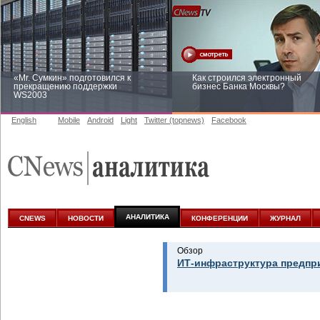
«Mr. Сумкин» подготовился к
Как строился электронный
прекращению поддержки
бизнес Банка Москвы?
WS2003
English
Mobile
Android
Light
Twitter (topnews)
Facebook
Заоблачная оптимизация: как
Рейтинг CNewsInfrastructure 20
Faberlic изменил подход к
приглашаем участвовать
аналитике
АНАЛИТИКА
CNEWS
НОВОСТИ
КОНФЕРЕНЦИИ
ЖУРНАЛ
Обзор
ИТ-инфраструктура предпр