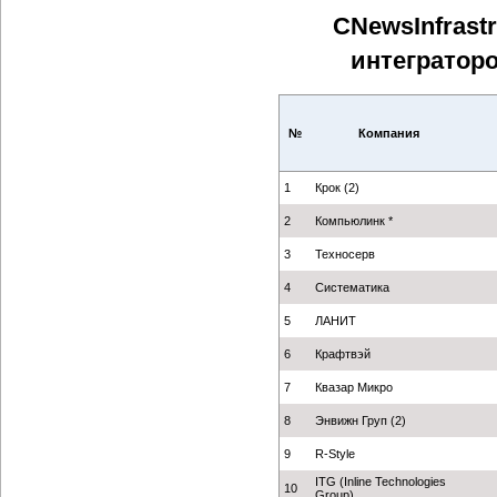
CNewsInfrast
интегратор
№
Компания
1
Крок (2)
2
Компьюлинк *
3
Техносерв
4
Систематика
5
ЛАНИТ
6
Крафтвэй
7
Квазар Микро
8
Энвижн Груп (2)
9
R-Style
ITG (Inline Technologies
10
Group)