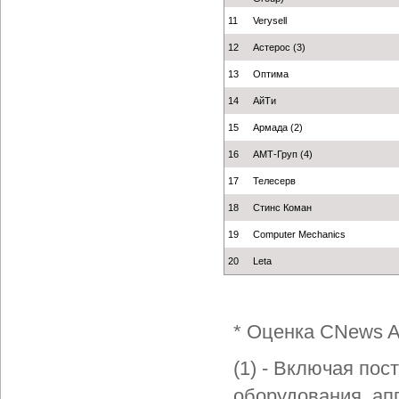
11
Verysell
12
Астерос (3)
13
Оптима
14
АйТи
15
Армада (2)
16
АМТ-Груп (4)
17
Телесерв
18
Стинс Коман
19
Computer Mechanics
20
Leta
* Оценка CNews An
(1) - Включая по
оборудования, ап