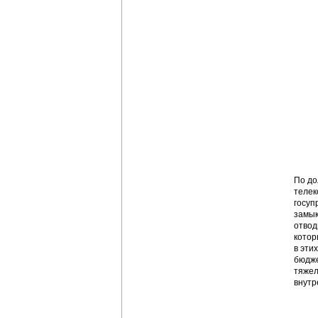
По до
телек
госуп
замык
отвод
котор
в эти
бюдже
тяжел
внутр