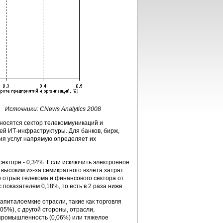
Источники: CNews Analytics 2008
тносятся сектор телекоммуникаций и
ей ИТ-инфраструктуры. Для банков, бирж,
ия услуг напрямую определяет их
секторе - 0,34%. Если исключить электронное
 высоким из-за семикратного взлета затрат
о отрыв телекома и финансового сектора от
 показателем 0,18%, то есть в 2 раза ниже.
апиталоемкие отрасли, такие как торговля
05%), с другой стороны, отрасли,
 промышленность (0,06%) или тяжелое