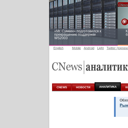
«Mr. Сумкин» подготовился к
К
прекращению поддержки
б
WS2003
English
Mobile
Android
Light
Twitter (topnew
Заоблачная оптимизация: как
Р
Faberlic изменил подход к
п
аналитике
АНАЛИТИКА
CNEWS
НОВОСТИ
К
Обзо
Рын