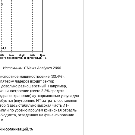
Источники: CNews Analytics 2008
ранспортное машиностроение (33,4%),
 пятерку лидеров входит сектор
лю довольно разношерстный. Например,
машиностроение (всего 3,3% средств
здравоохранение) аутсорсинговые услуги для
ребуется (внутренние ИТ-затраты составляют
тор (здесь стабильно высокая часть ИТ-
типу и по уровню проблем кризисная отрасль
ИТ-бюджета, отведенная на финансирование
те.
 и организаций, %