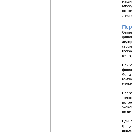
машин
благо
потом
закон
Пер
Отмет
финан
лидер
струк
вопро
всего
Наибо
финан
Финан
компа
самым
Напро
телек
потре
эконо
на ос
Единс
креди
инвес