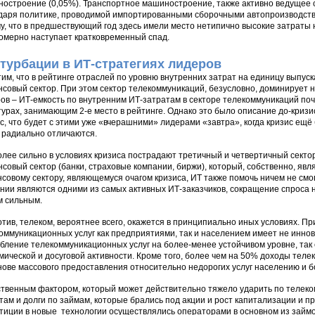
остроение (0,05%). Транспортное машиностроение, также активно ведущее се
даря политике, проводимой импортированными сборочными автопроизводства
у, что в предшествующий год здесь имели место нетипично высокие затраты н
омерно наступает кратковременный спад.
турбации в ИТ-стратегиях лидеров
им, что в рейтинге отраслей по уровню внутренних затрат на единицу выпус
совый сектор. При этом сектор телекоммуникаций, безусловно, доминирует не 
ов – ИТ-емкость по внутренним ИТ-затратам в секторе телекоммуникаций поч
турах, занимающим 2-е место в рейтинге. Однако это было описание до-криз
с, что будет с этими уже «вчерашними» лидерами «завтра», когда кризис ещё
, радиально отличаются.
лее сильно в условиях кризиса пострадают третичный и четвертичный сектор
совый сектор (банки, страховые компании, биржи), который, собственно, явл
совому сектору, являющемуся очагом кризиса, ИТ также помочь ничем не смо
нии являются одними из самых активных ИТ-заказчиков, сокращение спроса на
 сильным.
тив, телеком, вероятнее всего, окажется в принципиально иных условиях. Пр
оммуникационных услуг как предприятиями, так и населением имеет не иннов
бление телекоммуникационных услуг на более-менее устойчивом уровне, так 
мической и досуговой активности. Кроме того, более чем на 50% доходы те
нове массового предоставления относительно недорогих услуг населению и бол
твенным фактором, который может действительно тяжело ударить по телеко
там и долги по займам, которые брались под акции и рост капитализации и п
тиции в новые технологии осуществлялись операторами в основном из займов,