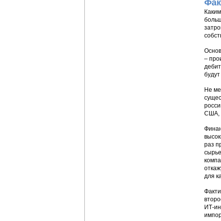
Фак
Каким
больш
затро
собст
Основ
– про
дебит
будут
Не ме
сущес
росси
США, 
Финан
высок
раз п
сырье
компа
откаж
для к
Факти
второ
ИТ-ин
импор