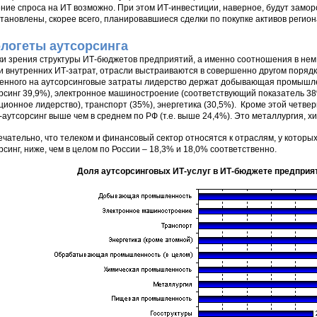
ние спроса на ИТ возможно. При этом ИТ-инвестиции, наверное, будут замо
тановлены, скорее всего, планировавшиеся сделки по покупке активов рег
логеты аутсорсинга
ки зрения структуры ИТ-бюджетов предприятий, а именно соотношения в нем 
 и внутренних ИТ-затрат, отрасли выстраиваются в совершенно другом поряд
енного на аутсорсинговые затраты лидерство держат добывающая промышлен
рсинг 39,9%), электронное машиностроение (соответствующий показатель 38% 
ционное лидерство), транспорт (35%), энергетика (30,5%). Кроме этой четвер
-аутсорсинг выше чем в среднем по РФ (т.е. выше 24,4%). Это металлургия,
чательно, что телеком и финансовый сектор относятся к отраслям, у которы
рсинг, ниже, чем в целом по России – 18,3% и 18,0% соответственно.
Доля аутсорсинговых ИТ-услуг в ИТ-бюджете предприят