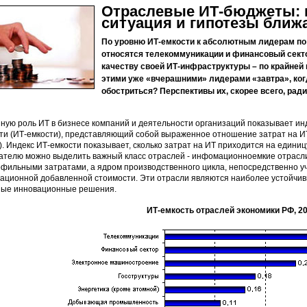
Отраслевые ИТ-бюджеты: 
ситуация и гипотезы ближ
По уровню ИТ-емкости к абсолютным лидерам по
относятся телекоммуникации и финансовый сектор
качеству своей ИТ-инфраструктуры – по крайней м
этими уже «вчерашними» лидерами «завтра», ког
обостриться? Перспективы их, скорее всего, рад
ную роль ИТ в бизнесе компаний и деятельности организаций показывает и
ти (ИТ-емкости), представляющий собой выраженное отношение затрат на И
г). Индекс ИТ-емкости показывает, сколько затрат на ИТ приходится на един
ателю можно выделить важный класс отраслей - инфомационноемкие отрасли
фильными затратами, а ядром производственного цикла, непосредственно уч
ационной добавленной стоимости. Эти отрасли являются наиболее устойчи
ые инновационные решения.
ИТ-емкость отраслей экономики РФ, 2