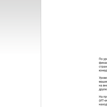
По ур
финан
страх
конку
Урове
машин
на вн
други
На пр
(ИТ-е
наход