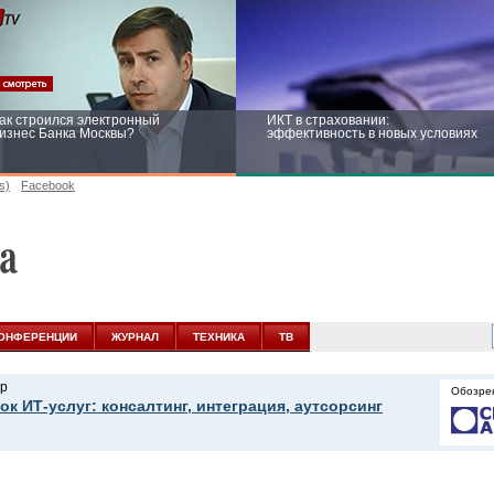
ак строился электронный
ИКТ в страховании:
изнес Банка Москвы?
эффективность в новых условиях
s)
Facebook
ейтинг CNewsInfrastructure 2015:
Информационная безопасность
риглашаем участвовать
бизнеса и госструктур: развитие в
новых условиях
ОНФЕРЕНЦИИ
ЖУРНАЛ
ТЕХНИКА
ТВ
р
Обозре
ок ИТ-услуг: консалтинг, интеграция, аутсорсинг