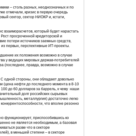
мики – столь разных, неоднозначных и по
уже отмечали, кризис в первую очередь
вый сектор, сектор НИОКР и, кстати,
 взаиморасчетов, который будет нарастать
. Рост просроченной кредиторской и
твие потери источников заемных средств,
 из первых, перспективные ИТ-проекты.
удшение их положения возможно в случае
ства у ведущих мировых держав-потребителей
а (последнее, правда, возможно в случае
 С одной стороны, они обладают довольно
ли (цена нефти до последнего момента в 8-10
 100 до 60 долларов за баррель, к чему наши
начительный долг российских сырьевых
мышленность, металлургия) достаточно легко
 конкурентоспособности, что вполне резонно
вно функционирует, приспособившись ко
енно не является необходимым, а базовая
иваться разве что в секторе
ей), в меньшей степени – в секторе