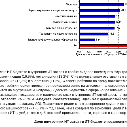
ле в ИТ-бюджете внутренних ИТ-затрат в тройке лидеров последнего года т
оммуникации (16,9%), металлургия (13,2%). С незначительным отставанием в
равления (11,7%) и энергетика (11,3%). «Хвост» рейтинга по этому показате
ает рейтинг ориентированное преимущественно на аутсорсинг электронное 
ится на внутренние ИТ-службы). Здесь же бюджетные сферы (образование и 
ых закупает государство и наличие сильных внутренних ИТ-служб здесь не т
х отраслях 6% и 5% ИТ-бюджета, соответственно). Здесь же и финансовый сек
та уходит на закупку АО). Практически рядом с ним совершенно другая и по 
ого машиностроения (6,7%) и т.д. Ниже, чем в среднем по экономике, доля 
енних ИТ-служб, также в добывающей промышленности, торговле и транспор
Доля внутренних ИТ-затрат в ИТ-бюджете предприятий