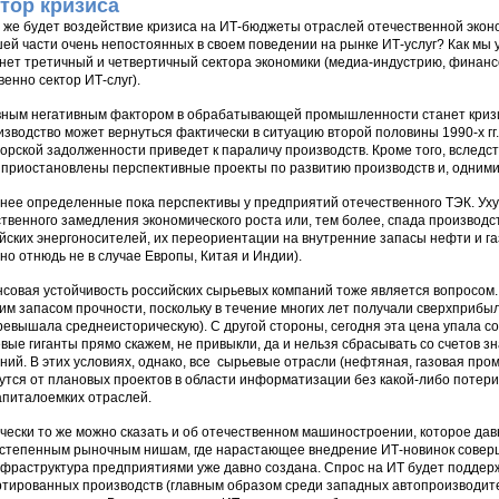
тор кризиса
 же будет воздействие кризиса на ИТ-бюджеты отраслей отечественной эконо
ей части очень непостоянных в своем поведении на рынке ИТ-услуг? Как мы 
нет третичный и четвертичный сектора экономики (медиа-индустрию, финансо
венно сектор ИТ-слуг).
ным негативным фактором в обрабатывающей промышленности станет кризис
изводство может вернуться фактически в ситуацию второй половины 1990-х гг
орской задолженности приведет к параличу производств. Кроме того, вследс
 приостановлены перспективные проекты по развитию производств и, одними
нее определенные пока перспективы у предприятий отечественного ТЭК. Ух
твенного замедления экономического роста или, тем более, спада производ
йских энергоносителей, их переориентации на внутренние запасы нефти и газ
но отнюдь не в случае Европы, Китая и Индии).
совая устойчивость российских сырьевых компаний тоже является вопросом.
им запасом прочности, поскольку в течение многих лет получали сверхприбы
ревышала среднеисторическую). С другой стороны, сегодня эта цена упала со
вые гиганты прямо скажем, не привыкли, да и нельзя сбрасывать со счетов з
ний. В этих условиях, однако, все сырьевые отрасли (нефтяная, газовая про
утся от плановых проектов в области информатизации без какой-либо потери
апиталоемких отраслей.
чески то же можно сказать и об отечественном машиностроении, которое да
степенным рыночным нишам, где нарастающее внедрение ИТ-новинок соверш
фраструктура предприятиями уже давно создана. Спрос на ИТ будет поддерж
тированных производств (главным образом среди западных автопроизводител