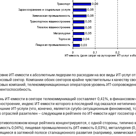
овню ИТ-емкости к абсолютным лидерам по расходам на все виды ИТ-услуг о
совый сектор. Компании обоих секторов крайне чувствительны к качеству сво
овых компаний, телекоммуникационных операторов уровень ИТ-сопровожден
рентоспособность.
нь ИТ-емкости в секторе телекоммуникаций составляет 0,41%, в финансовом 
остроение, индекс ИТ-емкости которого в последний год оказался нетипично
ешние ИТ-услуги (что, конечно, является сугубо ситуационным феноменом), т
х отраслей разителен – следующим в рейтинге по ИТ-емкости идет госсектор с
отивоположном конце рейтинга концентрируются, с одной стороны, типично к
мкость 0,04%), пищевая промышленность (ИТ-емкость 0,03%), металлургия (0,
ящиеся в затяжной полосе стагнационного развития (например, химическая