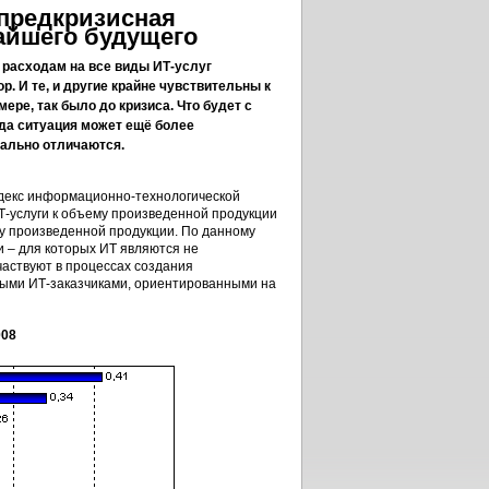
предкризисная
айшего будущего
 расходам на все виды ИТ-услуг
. И те, и другие крайне чувствительны к
ере, так было до кризиса. Что будет с
да ситуация может ещё более
иально отличаются.
ндекс информационно-технологической
Т-услуги к объему произведенной продукции
ицу произведенной продукции. По данному
 – для которых ИТ являются не
аствуют в процессах создания
выми ИТ-заказчиками, ориентированными на
008