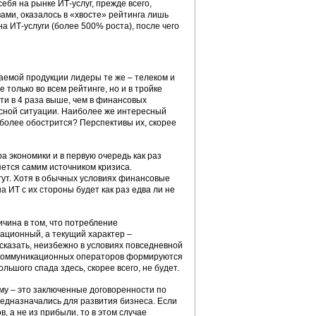
бя на рынке ИТ-услуг, прежде всего,
ми, оказалось в «хвосте» рейтинга лишь
а ИТ-услуги (более 500% роста), после чего
каемой продукции лидеры те же – телеком и
только во всем рейтинге, но и в тройке
ти в 4 раза выше, чем в финансовых
исной ситуации. Наиболее же интересный
 более обострится? Перспективы их, скорее
а экономики и в первую очередь как раз
яется самим источником кризиса.
гут. Хотя в обычных условиях финансовые
 ИТ с их стороны будет как раз едва ли не
ичина в том, что потребление
ационный, а текущий характер –
сказать, неизбежно в условиях повседневной
лекоммуникационных операторов формируются
ьшого спада здесь, скорее всего, не будет.
му – это заключенные договоренности по
редназначались для развития бизнеса. Если
 а не из прибыли, то в этом случае