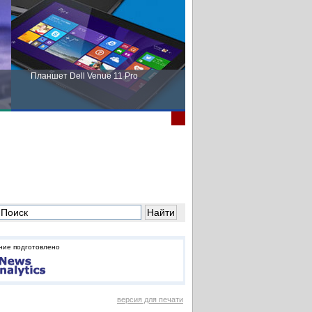
Планшет Dell Venue 11 Pro
Пора выбирать Fujitsu!
ние подготовлено
версия для печати