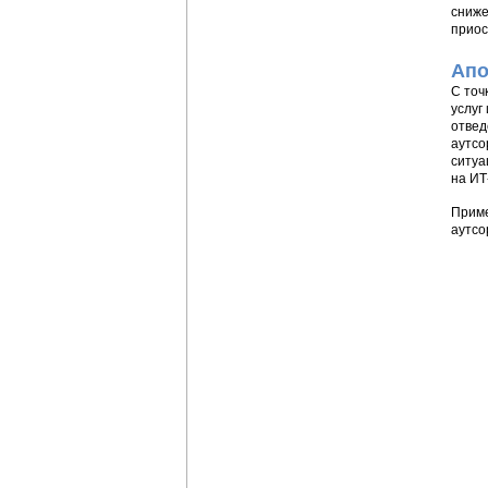
сниже
приос
Апо
С точ
услуг
отвед
аутсо
ситуа
на ИТ
Приме
аутсо