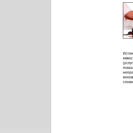
Истин
емкос
(услу
показ
непро
иннов
сложн