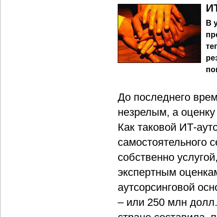
И
В 
пр
те
ре
по
До последнего врем
незрелым, а оценку
Как таковой ИТ-аут
самостоятельного с
собственно услугой,
экспертным оценкам
аутсорсинговой осн
– или 250 млн долл.