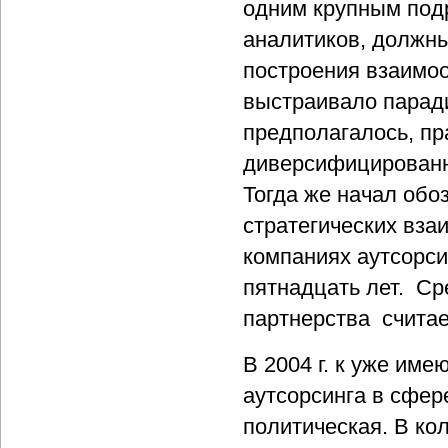
одним крупным подр
аналитиков, должны
построения взаимоо
выстраивало паради
предполагалось, пр
диверсифицированн
Тогда же начал обо
стратегических вза
компаниях аутсорси
пятнадцать лет. Ср
партнерства считает
В 2004 г. к уже им
аутсорсинга в сфер
политическая. В ко