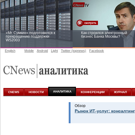
«Mr. Сумкин» подготовился к
Как строился электронный
прекращению поддержки
бизнес Банка Москвы?
WS2003
English
Mobile
Android
Light
Twitter (topnews)
Facebook
Заоблачная оптимизация: как
Рейтинг CNewsInfrastructure 20
Faberlic изменил подход к
приглашаем участвовать
аналитике
АНАЛИТИКА
CNEWS
НОВОСТИ
КОНФЕРЕНЦИИ
ЖУРНАЛ
Обзор
Рынок ИТ-услуг: консалтинг