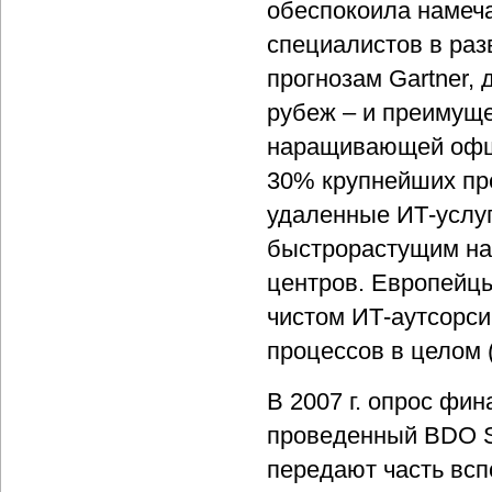
обеспокоила намеч
специалистов в ра
прогнозам Gartner, 
рубеж – и преимущ
наращивающей офшор
30% крупнейших пр
удаленные ИТ-услуг
быстрорастущим нап
центров. Европейцы
чистом ИТ-аутсорси
процессов в целом 
В 2007 г. опрос фи
проведенный BDO Se
передают часть вс