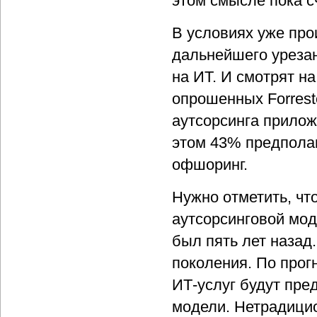
этом смысле пока с
В условиях уже пр
дальнейшего уреза
на ИТ. И смотрят на
опрошенных Forrest
аутсорсинга прилож
этом 43% предполаг
офшоринг.
Нужно отметить, чт
аутсорсинговой моде
был пять лет назад
поколения. По прог
ИТ-услуг будут пре
модели. Нетрадицио