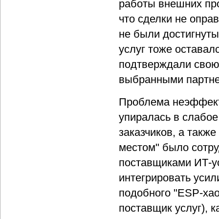
работы внешних про
что сделки не опра
не были достигнут
услуг тоже оставал
подтверждали свою 
выбранными партне
Проблема неэффект
упиралась в слабое
заказчиков, а такж
местом" было сотру
поставщиками ИТ-ус
интегрировать усил
подобного "ESP-хаос
поставщик услуг), к