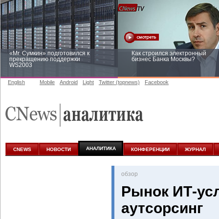
«Mr. Сумкин» подготовился к
Как строился электронный
прекращению поддержки
бизнес Банка Москвы?
WS2003
English
Mobile
Android
Light
Twitter (topnews)
Facebook
Заоблачная оптимизация: как
Рейтинг CNewsInfrastructure 20
Faberlic изменил подход к
приглашаем участвовать
аналитике
АНАЛИТИКА
CNEWS
НОВОСТИ
КОНФЕРЕНЦИИ
ЖУРНАЛ
oбзор
Рынок ИТ-усл
аутсорсинг