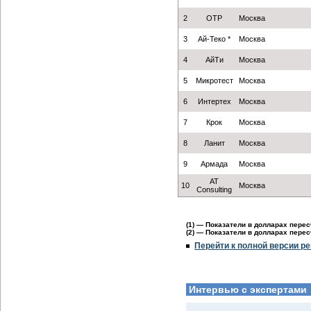
2
ОТР
Москва
3
Ай-Теко *
Москва
4
АйТи
Москва
5
Микротест
Москва
6
Интертех
Москва
7
Крок
Москва
8
Ланит
Москва
9
Армада
Москва
AT
10
Москва
Consulting
(1) — Показатели в долларах перес
(2) — Показатели в долларах перес
Перейти к полной версии ре
Интервью с экспертами