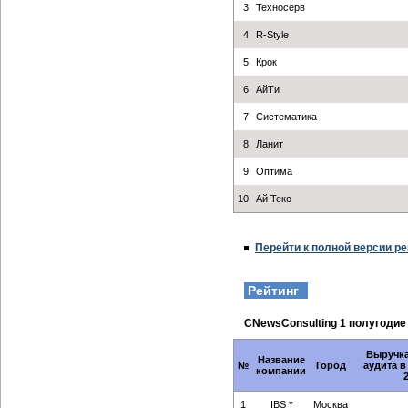
3
Техносерв
4
R-Style
5
Крок
6
АйТи
7
Систематика
8
Ланит
9
Оптима
10
Ай Теко
Перейти к полной версии ре
Рейтинг
CNewsConsulting 1 полугодие
Выручка
Название
№
Город
аудита в
компании
1
IBS *
Москва