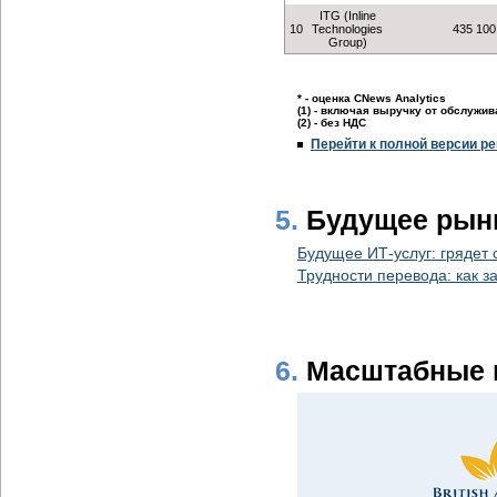
ITG (Inline
10
Technologies
435 100
Group)
* - оценка CNews Analytics
(1) - включая выручку от обслужи
(2) - без НДС
Перейти к полной версии ре
5.
Будущее рынк
Будущее ИТ-услуг: грядет
Трудности перевода: как з
6.
Масштабные 