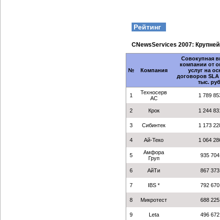
Рейтинг
CNewsServices 2007: Крупне
Совокупная в
компании от о
№
Компания
услуг на о
договоров SLA в
тыс. руб
Техносерв
1
1 789 85
АС
2
Крок
1 244 83
3
Сибинтек
1 173 22
4
Ай-Теко
1 064 28
Амфора
5
935 704
Груп
6
АйТи
867 373
7
IBS *
792 670
8
Микротест
688 225
9
Leta
496 672