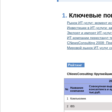
1.
Ключевые пок
Рынок ИТ-услуг: момент и
Инвестиции в ИТ-услуги: к
Экспорт и импорт ИТ-услу
ИТ-компании перестанут т
CNewsConsulting 2008: Пр
Мировой рынок ИТ-услуг с
Рейтинг
CNewsConsulting: Крупнейши
20
Совокупная выру
Название
№
консалтинга и ау
компании
тыс.руб.
1
Компьюлинк
2
IBS