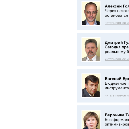
Алексей Го
Через некот
остановится
читать полное 
Дмитрий Гу
Сегодня пре
реальному б
читать полное 
Евгений Ер
Бюджетное п
инструмента
читать полное 
Вероника Т
Без формали
оптимизиров