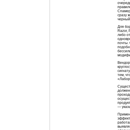
очеред
правил
Спамер
сразу 
черный
Для бо
Razor,
либо о
одновр
почты.
подобн
бессил
модифиц
Вендор
кругло
сигнат
тем, ч
«Лабор
Сущест
должен
проход
осущес
продукт
— указ
Примен
эффект
работая
выявля