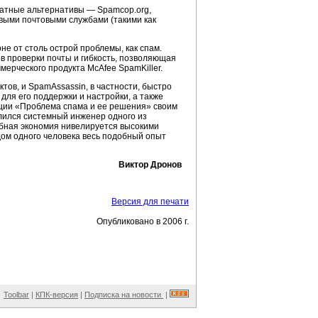
платные альтернативы — Spamcop.org,
выми почтовыми службами (такими как
не от столь острой проблемы, как спам.
в проверки почты и гибкость, позволяющая
ммерческого продукта McAfee SpamKiller.
тов, и SpamAssassin, в частности, быстро
ля его поддержки и настройки, а также
нции «Проблема спама и ее решения» своим
лился системный инженер одного из
добная экономия нивелируется высокими
одом одного человека весь подобный опыт
Виктор Дронов
Версия для печати
Опубликовано в 2006 г.
Toolbar
|
КПК-версия
|
Подписка на новости
|