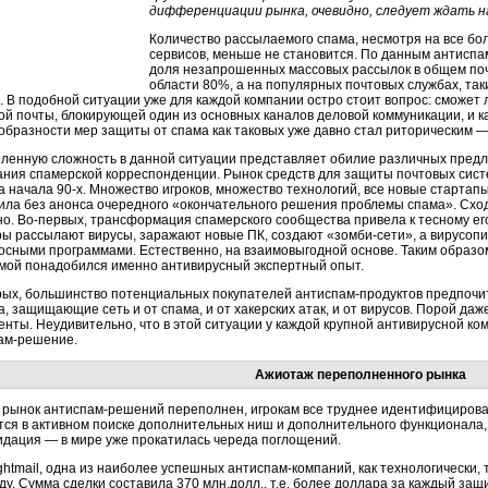
дифференциации рынка, очевидно, следует ждать н
Количество рассылаемого спама, несмотря на все бо
сервисов, меньше не становится. По данным антиспа
доля незапрошенных массовых рассылок в общем поч
области 80%, а на популярных почтовых службах, таки
. В подобной ситуации уже для каждой компании остро стоит вопрос: сможет 
ой почты, блокирующей один из основных каналов деловой коммуникации, и к
образности мер защиты от спама как таковых уже давно стал риторическим —
ленную сложность в данной ситуации представляет обилие различных предл
ания спамерской корреспонденции. Рынок средств для защиты почтовых сист
а начала 90-х. Множество игроков, множество технологий, все новые стартап
ила без анонса очередного «окончательного решения проблемы спама». Схо
но. Во-первых, трансформация спамерского сообщества привела к тесному е
ы рассылают вирусы, заражают новые ПК, создают «зомби-сети», а вирусоп
осными программами. Естественно, на взаимовыгодной основе. Таким образом
мой понадобился именно антивирусный экспертный опыт.
рых, большинство потенциальных покупателей антиспам-продуктов предпоч
, защищающие сеть и от спама, и от хакерских атак, и от вирусов. Порой даж
енты. Неудивительно, что в этой ситуации у каждой крупной антивирусной ко
ам-решение.
Ажиотаж переполненного рынка
 рынок антиспам-решений переполнен, игрокам все труднее идентифицироват
тся в активном поиске дополнительных ниш и дополнительного функционала,
идация — в мире уже прокатилась череда поглощений.
ightmail, одна из наиболее успешных антиспам-компаний, как технологически,
оду. Сумма сделки составила 370 млн.долл., т.е. более доллара за каждый з