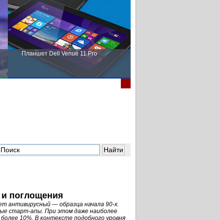
Планшет Dell Venue 11 Pro
Пора выбирать Fujitsu!
 и поглощения
т антивирусный — образца начала 90-х.
вые старт-апы. При этом даже наиболее
 более 10%. В контексте подобного уровня