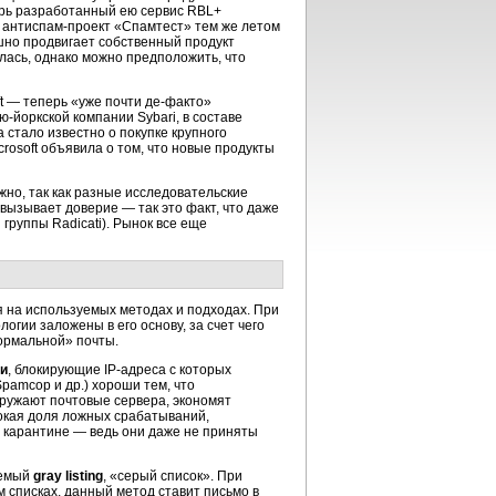
перь разработанный ею сервис RBL+
 антиспам-проект «Спамтест» тем же летом
шно продвигает собственный продукт
алась, однако можно предположить, что
ft — теперь «уже почти де-факто»
ю-йоркской компании Sybari, в составе
 стало известно о покупке крупного
crosoft объявила о том, что новые продукты
жно, так как разные исследовательские
вызывает доверие — так это факт, что даже
группы Radicati). Рынок все еще
я на используемых методах и подходах. При
огии заложены в его основу, за счет чего
ормальной» почты.
и
, блокирующие IP-адреса с которых
pamcop и др.) хороши тем, что
ружают почтовые сервера, экономят
окая доля ложных срабатываний,
в карантине — ведь они даже не приняты
аемый
gray listing
, «серый список». При
м списках, данный метод ставит письмо в