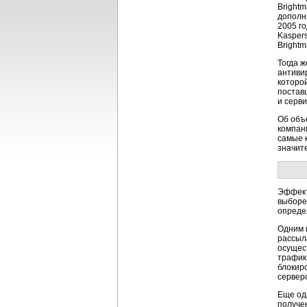
Brightm
дополн
2005 г
Kasper
Bright
Тогда ж
антивир
которой
поставщ
и серв
Об объ
компан
самые 
значит
Эффект
выборе 
опреде
Одним 
рассыл
осущес
трафик
блокир
сервер
Еще од
получен