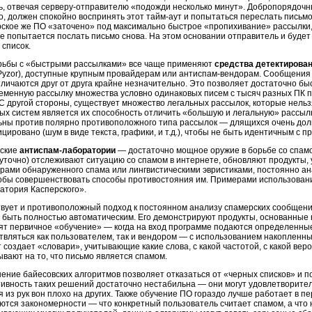
ь, отвечая серверу-отправителю «подожди несколько минут». Добропорядочны
о, должен спокойно воспринять этот тайм-аут и попытаться переслать письм
ское же ПО «заточено» под максимально быстрое «пропихивание» рассылки, и
же попытается послать письмо снова. На этом основании отправитель и будет
 список.
рьбы с «быстрыми рассылками» все чаще применяют
средства детектирова
 Pyzor), доступные крупным провайдерам или антиспам-вендорам. Сообщения
тличаются друг от друга крайне незначительно. Это позволяет достаточно 
еменную рассылку множества условно одинаковых писем с тысяч разных ПК п
 С другой стороны, существует множество легальных рассылок, которые нельз
ых систем является их способность отличить «большую и легальную» рассылк
ьны против полярно противоположного типа рассылок — длящихся очень долг
ировано (шум в виде текста, графики, и т.д.), чтобы не быть идентичным с 
ские
антиспам-лаборатории
— достаточно мощное оружие в борьбе со спамом
суточно) отслеживают ситуацию со спамом в интернете, обновляют продукты,
урами обнаруженного спама или лингвистическими эвристиками, постоянно а
тобы совершенствовать способы противостояния им. Примерами использовани
атория Касперского».
вует и противоположный подход к постоянном анализу спамерских сообщений
 быть полностью автоматическим. Его демонстрируют продукты, основанные
ят первичное «обучение» — когда на вход программе подаются определенные
твляться как пользователем, так и вендором — с использованием накопленны
 создает «словари», учитывающие какие слова, с какой частотой, с какой веро
ывают на то, что письмо является спамом.
ение байесовских алгоритмов позволяет отказаться от «черных списков» и 
ивность таких решений достаточно нестабильна — они могут удовлетворител
 из рук вон плохо на других. Также обучение ПО гораздо лучше работает в пе
ются закономерности — что конкретный пользователь считает спамом, а что н