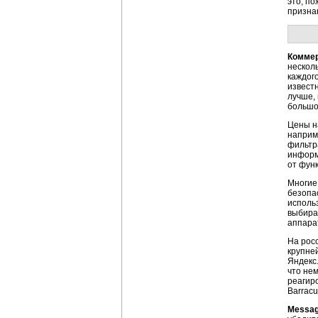
это, по
призна
Коммер
нескол
каждог
известн
лучше,
большо
Цены на
наприм
фильтр
информа
от фун
Многие
безопас
исполь
выбира
аппара
На рос
крупне
Яндекс.
что не
реагиро
Barracu
Messag