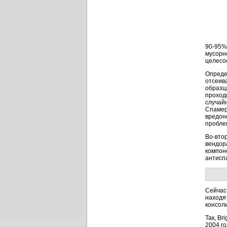
90-95%
мусорн
целесо
Опреде
отсеив
образц
проход
случай
Спамер
вредон
пробле
Во-вто
вендора
компон
антисп
Сейчас
находя
консол
Так, Br
2004 г