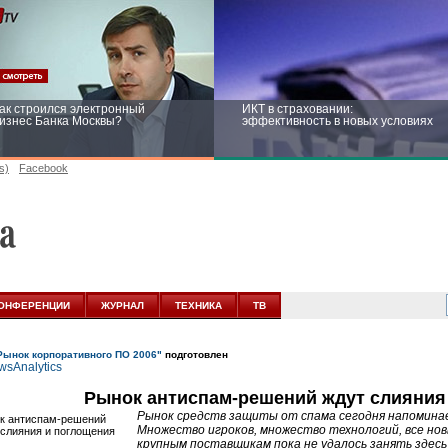
ак строился электронный
ИКТ в страховании:
изнес Банка Москвы?
эффективность в новых условиях
s)
Facebook
ейтинг CNewsInfrastructure 2015:
Информационная безопасность
риглашаем участвовать
бизнеса и госструктур: развитие в
новых условиях
ОНФЕРЕНЦИИ
ЖУРНАЛ
ТЕХНИКА
ТВ
Рынок корпоративного ПО 2006"
подготовлен
Рынок антиспам-решений ждут слияния
Рынок средств защиты от спама сегодня напоминае
Множество игроков, множество технологий, все но
крупным поставщикам пока не удалось занять здесь