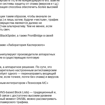
купаете ПО и не конфигурируете его. Вам не
 системы защиты от спама (вирусов и т.д.)
низация способна обеспечить более высокий
ции таким образом, чтобы вначале он
р.) и лишь затем, будучи «чистым», трафик
еимущества являются далеко не
как альтернативу. Тем не менее, если
ть свеч.
lackSpider, а также FrontBridge в своей
также «Лаборатория Касперского»
манипулируют производители аппаратных
ние в существующую почтовую
а, а аппаратное решение. По сути, это
едварительно настроенным антиспамерским
ребует одного — перенаправить входящий
и, если точнее, почти без спама) и вирусов.
емным интегратором «Техносерв А/С»
DNS-based Block Lists) — традиционный и,
 связи с достаточно высоким уровнем
нный момент DNSBL можно рассматривать
спамерского трафика.