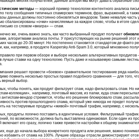
ивающих многих получателей, данные алгоритмы могут давать серьезные сбо
стические методы
— хороший пример технологии контентного анализа пись
 по телу сообщения типичных спамерских терминов, фраз, выражений, а так
базы данных должны постоянно обновляться вендором. Также немалую часть 
ко сбалансированы «очки» начисляемые за каждое слово, чтобы в итоге сдела
 письмо со словом «виагра» — спам.
онечно же, очень важно знать, как часто выбранный продукт получает
обновле
ами, алгоритмами анализа почты. У присутствующих на рынке решений этот 
ьких часов до 20-30 минут. Но постепенно становится стандартом де-факто р
, как, например, в продукте Kaspersky Anti-Spam 3.0, который мгновенно по
правило при первом обзоре и выборе нескольких альтернативных продуктов 
в лучше ставки на одну технологию. Пусть даже и называемую самыми лестн
а.
омпания решает провести «боевое» сравнительное тестирование ряда наибол
димо помнить несколько простых правил подобного сравнения — для того, чт
ь верный выбор.
ых, чтобы понять, как продукт фильтрует спам, надо фильтровать спам. Но ни
спам-коллекции», например, почтовый массив, из папки, куда спам пересыла
 антиспам-вендор стремится, чтобы его решение блокировало спам, рассыла
ивность против прошлогоднего спама, который уже никогда не придет получат
ить на тестируемые продукты «живой» почтовый трафик, например, с несколь
рых, продукты логично поставить в идентичные условия. Фильтруемый трафик
ений, по возможности, должна быть выставлена одинаковая. Если один из пр
й включает его сразу, логично также привести настройки к общему знаменателю
ьих, еще до начала выбора конкретного продукта или решения, важно понимат
но избавить от спама на 100%. Лучшие образцы отрасли демонстрируют отсе