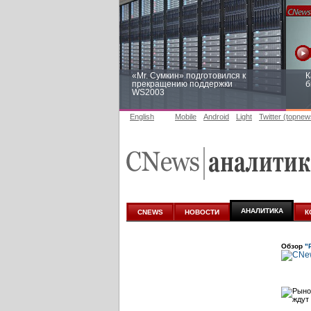
«Mr. Сумкин» подготовился к
К
прекращению поддержки
б
WS2003
English
Mobile
Android
Light
Twitter (topnew
Заоблачная оптимизация: как
Р
Faberlic изменил подход к
п
аналитике
АНАЛИТИКА
CNEWS
НОВОСТИ
К
Обзор
"