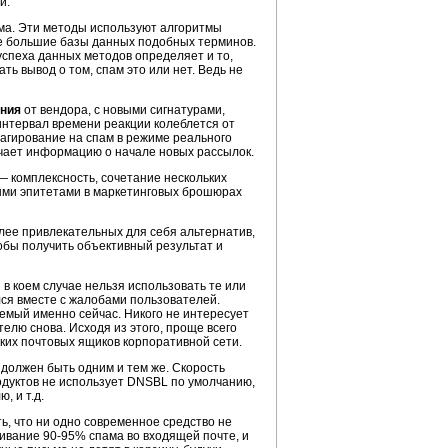
и.
ма. Эти методы используют алгоритмы
же большие базы данных подобных терминов.
успеха данных методов определяет и то,
ть вывод о том, спам это или нет. Ведь не
ния
от вендора, с новыми сигнатурами,
интервал времени реакции колеблется от
еагирование на спам в режиме реального
лучает информацию о начале новых рассылок.
— комплексность, сочетание нескольких
ыми эпитетами в маркетинговых брошюрах
ее привлекательных для себя альтернатив,
обы получить объективный результат и
 в коем случае нельзя использовать те или
лся вместе с жалобами пользователей.
емый именно сейчас. Никого не интересует
елю снова. Исходя из этого, проще всего
ких почтовых ящиков корпоративной сети.
 должен быть одним и тем же. Скорость
одуктов не использует DNSBL по умолчанию,
, и т.д.
ь, что ни одно современное средство не
ивание 90-95% спама во входящей почте, и