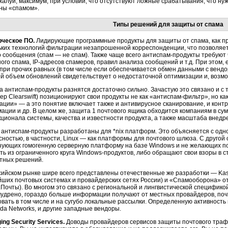
жалуй, максимум, при условии, что отсутствуют ложные срабатывания, что нуж
ны «спамом».
Типы решений для защиты от спама
ческое ПО.
Лидирующие программные продукты для защиты от спама, как п
ьких технологий фильтрации незапрошенной корреспонденции, что позволяе
о сообщения (спам — не спам). Также чаще всего антиспам-продукты требуют
ого спама, IP-адресов спамеров, правил анализа сообщений и т.д. При этом
 при прочих равных (в том числе если обеспечивается обмен данными с вендо
й объем обновлений свидетельствует о недостаточной оптимизации и, возмо
 антиспам-продукты разнятся достаточно сильно. Зачастую это связано и с т
ер Clearswift) позиционируют свои продукты не как «антиспам-фильтр», но 
ации» — а это понятие включает также и антивирусное сканирование, и конт
ции и др. В целом же, защита 1 почтового ящика обходится компаниям в сумму
кционала системы, качества и известности продукта, а также масштаба внедр
 антиспам-продукты разработаны для *nix платформ. Это объясняется с одн
ностью, в частности, Linux — как платформы для почтового шлюза. С другой 
зующих гомогенную серверную платформу на базе Windows и не желающих п
ть из ограниченного круга Windows-продуктов, либо обращают свои взоры в с
тных решений.
сийском рынке шире всего представлены отечественные же разработки — Kasp
йших почтовых системах и провайдерских сетях России) и «Спамооборона» от
Почты). Во многом это связано с региональной и лингвистической спецификой
мудрено, гораздо больше информации получают от местных провайдеров, почто
вать в том числе и на сугубо локальные рассылки. Определенную активность 
da Networks, и другие западные вендоры.
ing Security Services.
Доводы провайдеров сервисов защиты почтового трафик