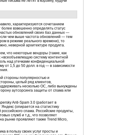
ные письма не летят в корзину, будучи
равило, характеризуются сочетанием
т более взвешенно определять статус
 частых обновлений своих баз данных —
, если чем выше частота обновлений — тем
ром в режиме реального времени), то
жно, неверной архитектуре продукта.
ем, что некоторые вендоры (такие, как
как «всеобъемлющую систему контентной
роль над утечками конфиденциальной
 от 1,5 до 50 долл. в год — в зависимости
ения.
ой стороны популярностью и
стороны, целый ряд клиентов,
оддерживать несколько ОС, либо вынуждены
торону аутсорсинга защиты от спама или
ersky Anti-Spam 3.0 (работает в
 Яндекс (опирается на статистику
 российского спама. Российские продукты,
вых служб и т.д., что позволяет
на рынке проявляют также Trend Micro,
а в пользу своих услуг просты и