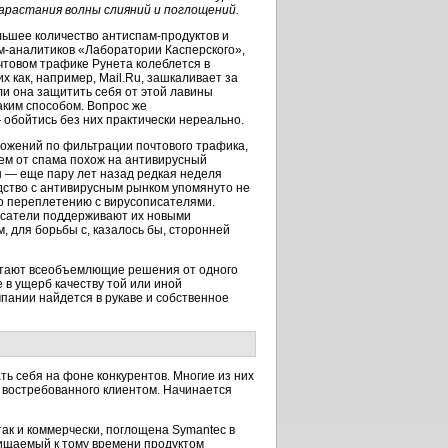
арастания волны слияний и поглощений.
льшее количество антиспам-продуктов и
м-аналитиков «Лаборатории Касперского»,
товом трафике Рунета колеблется в
х как, например, Mail.Ru, зашкаливает за
ли она защитить себя от этой лавины
аким способом. Вопрос же
 обойтись без них практически нереально.
ожений по фильтрации почтового трафика,
ем от спама похож на антивирусный
ы — еще пару лет назад редкая неделя
дство с антивирусным рынком упомянуто не
го переплетению с вирусописателями.
исатели поддерживают их новыми
, для борьбы с, казалось бы, сторонней
итают всеобъемлющие решения от одного
е в ущерб качеству той или иной
мпании найдется в рукаве и собственное
ь себя на фоне конкурентов. Многие из них
 востребованного клиентом. Начинается
 так и коммерчески, поглощена Symantec в
ащищаемый к тому времени продуктом