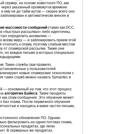
й сервер, на основе известного ПО, как
о через указанный промежуток времени.
 ему не до тайм-аутов — скорее всего оно
 заблокирован и автоматически внесен в
ния массовости сообщений
(такие как DCC,
 в «быстрых рассылках» либо идентичны,
быстро определить аномалию —
о всему миру — и заблокировать прием этой
я относить к спаму, поэтому слабым местом
у от спамерской рассылки. Также они
о, но каждое письмо в которых специально
предыдущими.
. Такие службы (как правило,
 установленные у пользователей
нализируют новые спамерские технологии с
я таких служб можно назвать Symantec и
 — основанный на том, что этот процесс
 на
алгоритме Байеса
. Такие продукты
 как спам сообщения. Это обучение может
х баз спама. После первичного обучения
ятностью и находясь в каких частях письма,
постоянного обновления ПО. Однако
ьно фильтровать на одних потоках спама,
рсональных продуктах, где легко
ет. В серверных же продуктах,