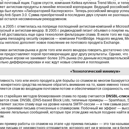
ail почтовый ящик. Годом спустя, компания Kelkea куплена Trend Micro, и те
яет антиспам-продукты в линейке японской корпорации. Ведущий российский
ода был куплен «Лабораторией Касперского». Теперь российский вендор успе
sky Anti-Spam 3.0. Сумма приобретений в последних двух случаях не разглаш
mail остался несомненным рекордсменом.
е, в 2005 г. отметилась на поприще поглощений антиспам-компаний и Microso
усный и антиспам-вендор. В 2005 г. редмондский гигант объявил о покупке нь
 ей доставалась еще одна технология фильтрации спама. В июле того же года
ика messaging security сервисов — компании FrontBridge. Недолго медлив, Mi
исы неплохо дополнят новое поколение ее почтового продукта Exchange.
емах антиспам-рынка и доле того или иного вендора говорить достаточно сло
ии предоставляют порой противоречащие друг другу результаты. Однако, что 
крупные игроки не занимают более 10% рынка (по данным исследовательской 
ельно дифференцирован и нас ждут новые слияния и поглощения.
«Технологический минимум»
ивность того или иного продукта для борьбы со спамом во многом базируетс
конкретного средства нелишне обратить внимание на то, какие именно технол
ляется спам во входящем почтовом потоке и обеспечивается сохранность «н
из старейших методов блокирования спама по праву считаются
DNSBL-списк
ается спам. DNSBL (DNS-based Block Lists; типичные примеры — Spamhaus, S
твляют заслон спаму еще на уровне начала SMTP-сессии — и тем самым разг
, не принимая письма отнесенные к спамерским. Побочный же эффект — выс
ование легальных сообщений, которые при этом даже нельзя позднее найти 
ом.
ин пример работы со спамом на этапе «до приема письма» — это так назыв
ии письма от неизвестного отправителя, которого нет ни в черном, ни в бело