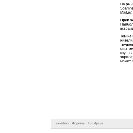
На рынк
Spamha
Mail.ru)
Open s
Наибол
встраив
Тем не
нивели
трудое
опытом
крупны
зарплат
может 
Техноблог
|
Форумы
|
ТВ
|
Архив