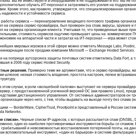
ельны. Вы не инвестируете в оборудование и не поддерживаете его. Вы не по
дополнительно обучать ИТ-персонал и затрачивать его усилия на поддержание
твии. Кроме этого, как правило, утверждается, что специализированная орга
ь надежности и устойчивости сервиса.
 работы сервиса — перенаправление входящего почтового трафика организа
л на сервера сервис-провайдера, был проверен (на спам, вирусы, spyware и п
ил на сервера организации-клиента. Учитывая то, что приведенные выше пр
тельными, стоимость сервисов ощутимо превышает цены на коммерческое ПО 
экономию на аппаратной части и затратах на ИТ-персонал — игра может стои
нейших мировых игроков в этой сфере можно отметить Message Labs, Postini, B
реинкарнации после продажи компании Microsoft — Exchange Hosted Services.
ии на поприще аутсорсинга защиты почтовых систем отметились Data Fort, а 
вшая в 2006 году сервис Hosted Security.
тные решения.
Примерно теми же аргументами, что и сервис-провайдеры, 
ам-шлюзов: низкая стоимость владения, простота настроек, легкое встраива
труктуру.
в этом случае, в роли «волшебной палочки» выступают не сервера провайдер
сервер, с предустановленной усеченной версией ОС (как правило Linux), пр
редствами дистанционного управления. От системных администраторов он т
организации через него, с тем, чтобы выдавать на выходе почту без спама (ил
щики — BorderWare, CipherTrust, Proofpoint и представленный в России сист
da Networks.
е списки».
Черные списки IP-адресов, с которых рассылается спам (DNSBL, 
еменно, один из наиболее противоречивых инструментов борьбы со спамом. В
 срабатываний и невозможностью восстановления потерянной почты, на да
 как вспомогательный инструмент, «один из барьеров» в системе фильтрации 