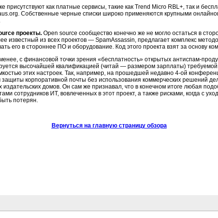
е присутствуют как платные сервисы, такие как Trend Micro RBL+, так и бес
us.org. Собственные черные списки широко применяются крупными онлайно
.
ource проекты.
Open source сообщество конечно же не могло остаться в сторо
ее известный из всех проектов — SpamAssassin, предлагает комплекс методо
ать его в стороннее ПО и оборудование. Код этого проекта взят за основу ко
 менее, с финансовой точки зрения «бесплатность» открытых антиспам-продук
руется высочайшей квалификацией (читай — размером зарплаты) требуемой д
мкостью этих настроек. Так, например, на прошедшей недавно 4-ой конфере
 защиты корпоративной почты без использования коммерческих решений де
х издательских домов. Он сам же признавал, что в конечном итоге любая по
ами сотрудников ИТ, вовлеченных в этот проект, а также рисками, когда с ух
быть потерян.
Вернуться на главную страницу обзора