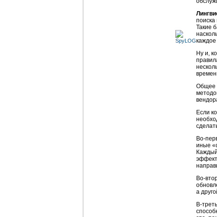
обслуж
Лингви
поиска
Такие 
насколь
каждое
Ну и, к
правил
нескол
времени
Общее 
методо
вендор
Если к
необхо
сделат
Во-перв
иные «
Каждый
эффект
направ
Во-вто
обновл
а друго
В-трет
способ