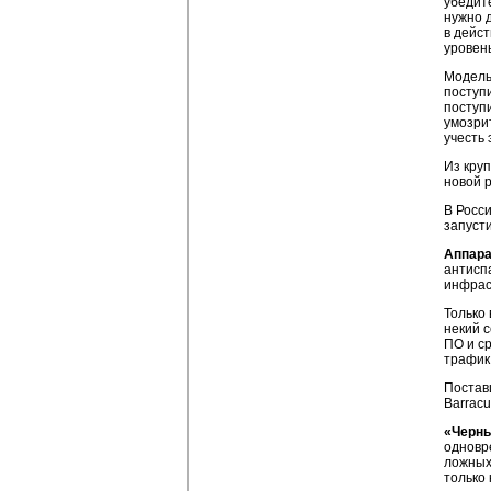
убедит
нужно 
в дейс
уровен
Модель
поступи
поступ
умозри
учесть 
Из круп
новой 
В Росс
запусти
Аппара
антисп
инфрас
Только 
некий 
ПО и с
трафик 
Постав
Barracu
«Черны
одновр
ложных
только