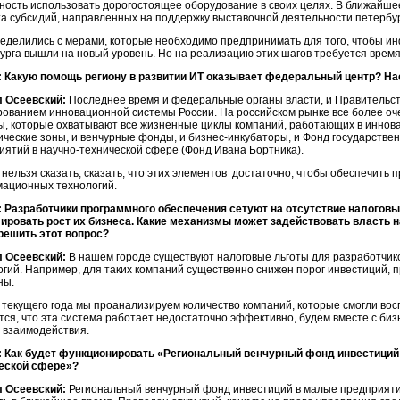
ность использовать дорогостоящее оборудование в своих целях. В ближайше
а субсидий, направленных на поддержку выставочной деятельности петербур
еделились с мерами, которые необходимо предпринимать для того, чтобы и
урга вышли на новый уровень. Но на реализацию этих шагов требуется время
 Какую помощь региону в развитии ИТ оказывает федеральный центр? На
 Осеевский:
Последнее время и федеральные органы власти, и Правительст
ованием инновационной системы России. На российском рынке все более оч
ы, которые охватывают все жизненные циклы компаний, работающих в иннов
ические зоны, и венчурные фонды, и бизнес-инкубаторы, и Фонд государств
иятий в научно-технической сфере (Фонд Ивана Бортника).
нельзя сказать, сказать, что этих элементов достаточно, чтобы обеспечить 
ационных технологий.
 Разработчики программного обеспечения сетуют на отсутствие налоговы
ировать рост их бизнеса. Какие механизмы может задействовать власть на
решить этот вопрос?
 Осеевский:
В нашем городе существуют налоговые льготы для разработчи
огий. Например, для таких компаний существенно снижен порог инвестиций, 
ны.
у текущего года мы проанализируем количество компаний, которые смогли вос
тся, что эта система работает недостаточно эффективно, будем вместе с биз
 взаимодействия.
 Как будет функционировать «Региональный венчурный фонд инвестиций 
еской сфере»?
 Осеевский:
Региональный венчурный фонд инвестиций в малые предприяти