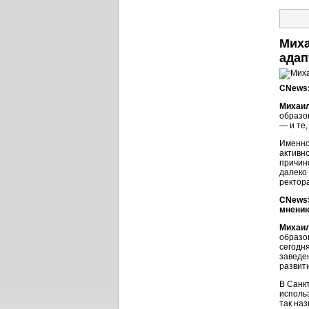
Миха
адап
CNews:
Михаил
образо
— и те,
Именно
активн
причин
далеко 
ректора
CNews:
мнению
Михаил
образо
сегодн
заведе
развит
В Санк
исполь
так на