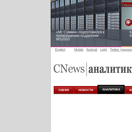
«Mr. Сумкин» подготовился к
К
прекращению поддержки
б
WS2003
English
Mobile
Android
Light
Twitter (topnew
Заоблачная оптимизация: как
Р
Faberlic изменил подход к
п
аналитике
АНАЛИТИКА
CNEWS
НОВОСТИ
К