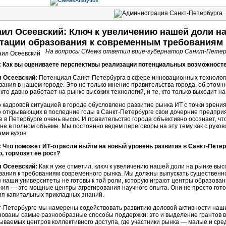
ил Осеевский: Ключ к увеличению нашей доли на
тации образования к современным требованиям
На вопросы CNews ответил вице-губернатор Санкт-Петерб
 Как вы оцениваете перспективы реализации потенциальных возможносте
 Осеевский:
Потенциал Санкт-Петербурга в сфере инновационных технологи
вания в нашем городе. Это не только мнение правительства города, об этом 
 кто давно работает на рынке высоких технологий, и те, кто только выходит на
 кадровой ситуацией в городе обусловлено развитие рынка ИТ с точки зрени
о открывающих в последние годы в Санкт-Петербурге свои дочерние предприя
е в Петербурге очень высок. И правительство города объективно осознает, ч
не в полном объеме. Мы постоянно ведем переговоры на эту тему как с руков
ми вузов.
 Что поможет ИТ-отрасли выйти на новый уровень развития в Санкт-Пете
, тормозят ее рост?
 Осеевский:
Как я уже отметил, ключ к увеличению нашей доли на рынке выс
вания к требованиям современного рынка. Мы должны выпускать существенн
я наши университеты не готовы к той роли, которую играют центры образов
ния — это мощные центры агрегирования научного опыта. Они не просто гото
ия капитальных прикладных знаний.
т-Петербурге мы намерены содействовать развитию деловой активности наших
зованы самые разнообразные способы поддержки: это и выделение грантов ву
зываемых центров коллективного доступа, где участники рынка — малые и с