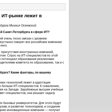
 ИТ-рынке лежит в
урга Михаил Осеевский.
й Санкт-Петербурга в сфере ИТ?
й очень тесно связан с уровнем
неустанно говорят все российские компании
 него.
я присутствия иностранных компаний,
тия. Спрос на ИТ-специалистов по этой
то потенциал образования реализован
одителями комитета по образованию, так и с
рбурге? Какие факторы, по вашему
оких технологий лежит в адаптации
о больше ИТ-специалистов. К сожалению,
ания на Западе. Зарубежные высшие учебные
вят специалистов, они решают задачу
 базовых университетов. Для этого будут
зам, и развитие технопарков, и создание
редние инновационные компании — получат