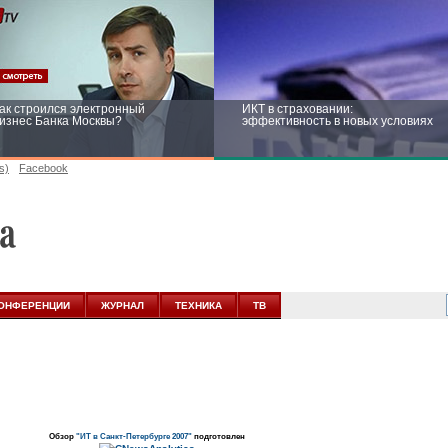
ак строился электронный
ИКТ в страховании:
изнес Банка Москвы?
эффективность в новых условиях
s)
Facebook
ейтинг CNewsInfrastructure 2015:
Информационная безопасность
риглашаем участвовать
бизнеса и госструктур: развитие в
новых условиях
ОНФЕРЕНЦИИ
ЖУРНАЛ
ТЕХНИКА
ТВ
Обзор
"ИТ в Санкт-Петербурге 2007"
подготовлен