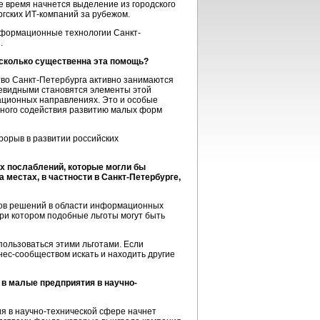
е время начнется выделение из городского
гских ИТ-компаний за рубежом.
нформационные технологии Санкт-
.
сколько существенна эта помощь?
во Санкт-Петербурга активно занимаются
евидными становятся элементы этой
ационных направлениях. Это и особые
енного содействия развитию малых форм
прорыв в развитии российских
х послаблений, которые могли бы
 местах, в частности в Санкт-Петербурге,
ков решений в области информационных
при котором подобные льготы могут быть
пользоваться этими льготами. Если
нес-сообществом искать и находить другие
в малые предприятия в научно-
я в научно-технической сфере начнет