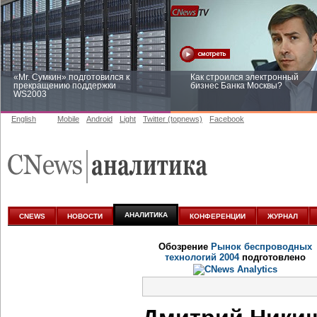
«Mr. Сумкин» подготовился к
Как строился электронный
прекращению поддержки
бизнес Банка Москвы?
WS2003
English
Mobile
Android
Light
Twitter (topnews)
Facebook
Заоблачная оптимизация: как
Рейтинг CNewsInfrastructure 20
Faberlic изменил подход к
приглашаем участвовать
аналитике
АНАЛИТИКА
CNEWS
НОВОСТИ
КОНФЕРЕНЦИИ
ЖУРНАЛ
Обозрение
Рынок беспроводных
технологий 2004
подготовлено