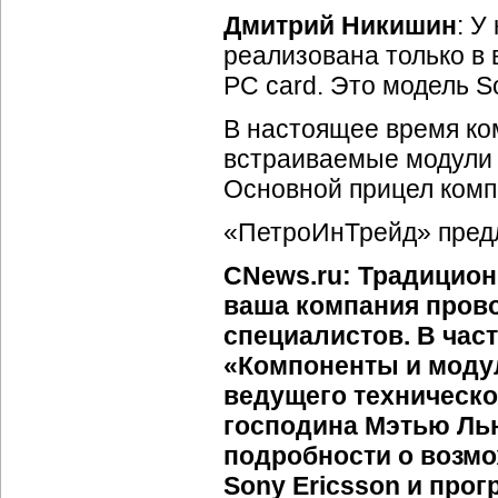
Дмитрий Никишин
: У
реализована только в 
PC card. Это модель S
В настоящее время ко
встраиваемые модули B
Основной прицел компа
«ПетроИнТрейд» предл
CNews.ru: Традицион
ваша компания пров
специалистов. В час
«Компоненты и модул
ведущего техническо
господина Мэтью Лью
подробности о возм
Sony Ericsson и прог