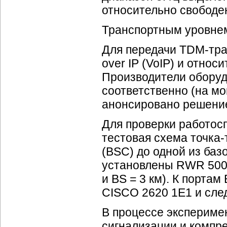
относительно свободен
Транспортным уровн
Для передачи
TDM-тр
over IP (VoIP) и относ
Производители оборуд
соответственно (на м
анонсировано решени
Для проверки работос
тестовая схема
точка-
(BSC) до одной из ба
установлены RWR 5000
и BS = 3 км). К порта
CISCO 2620 1E1 и сле
В процессе экспериме
сигнализации и компр