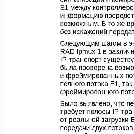
E1 между контроллеро
информацию посредств
возможным. В то же в
без искажений переда
Следующим шагом в эк
RAD Ipmux 1 в различ
IP-транспорт
существу
была проверена возм
и фреймированных пот
полного потока E1, та
фреймированного пото
Было выявлено, что пе
требует полосы
IP-тра
от реальной загрузки 
передачи двух потоков