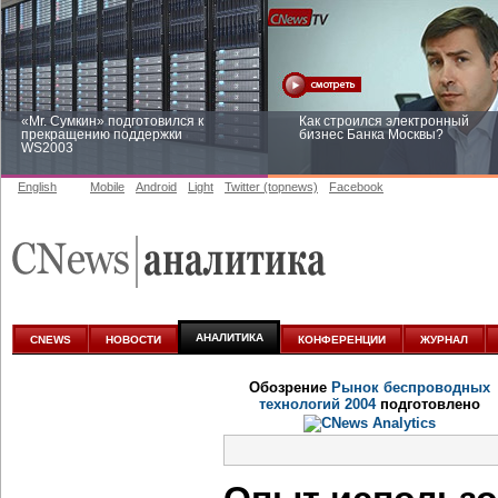
«Mr. Сумкин» подготовился к
Как строился электронный
прекращению поддержки
бизнес Банка Москвы?
WS2003
English
Mobile
Android
Light
Twitter (topnews)
Facebook
Заоблачная оптимизация: как
Рейтинг CNewsInfrastructure 20
Faberlic изменил подход к
приглашаем участвовать
аналитике
АНАЛИТИКА
CNEWS
НОВОСТИ
КОНФЕРЕНЦИИ
ЖУРНАЛ
Обозрение
Рынок беспроводных
технологий 2004
подготовлено