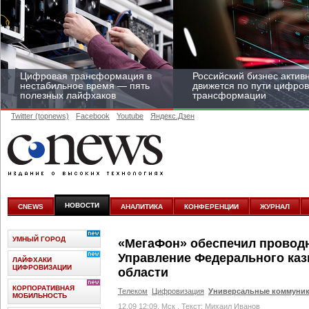
Цифровая трансформация в
Российский бизнес актив
нестабильное время — пять
движется по пути цифро
полезных лайфхаков
трансформации
Twitter (topnews)
Facebook
Youtube
Яндекс.Дзен
Средний бизнес начал
цифровизироваться со
скоростью крупных
НОВОСТИ
CNEWS
АНАЛИТИКА
КОНФЕРЕНЦИИ
ЖУРНАЛ
корпораций
УМНЫЙ ГОРОД
«МегаФон» обеспечил провод
Управление Федерального каз
ЛАЙФХАКИ
ЦИФРОВИЗАЦИИ
области
КОРПОРАТИВНАЯ
Телеком
Цифровизация
Универсальные коммуник
МОБИЛЬНОСТЬ
12.09 12:09, Мск
, Текст: Михаил Иванов