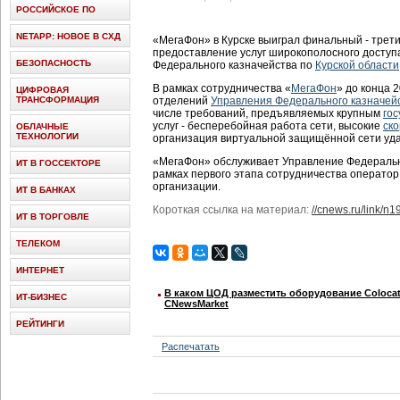
РОССИЙСКОЕ ПО
NETAPP: НОВОЕ В СХД
«МегаФон» в Курске выиграл финальный - третий
предоставление услуг широкополосного доступ
БЕЗОПАСНОСТЬ
Федерального казначейства по
Курской области
В рамках сотрудничества «
МегаФон
» до конца 2
ЦИФРОВАЯ
ТРАНСФОРМАЦИЯ
отделений
Управления Федерального казначей
числе требований, предъявляемых крупным
го
услуг - бесперебойная работа сети, высокие
ск
ОБЛАЧНЫЕ
ТЕХНОЛОГИИ
организация виртуальной защищённой сети уд
«МегаФон» обслуживает Управление Федеральног
ИТ В ГОССЕКТОРЕ
рамках первого этапа сотрудничества оператор
организации.
ИТ В БАНКАХ
Короткая ссылка на материал:
//cnews.ru/link/n
ИТ В ТОРГОВЛЕ
ТЕЛЕКОМ
ИНТЕРНЕТ
В каком ЦОД разместить оборудование Colocat
ИТ-БИЗНЕС
CNewsMarket
РЕЙТИНГИ
Распечатать