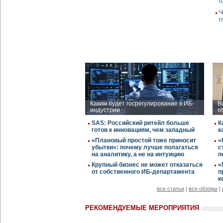
п
Ч
г
Каким будет госрегулирование в ИБ-
В
индустрии
о
SAS: Российский ритейл больше
К
готов к инновациям, чем западный
к
«Плановый простой тоже приносит
«
убытки»: почему лучше полагаться
с
на аналитику, а не на интуицию
п
Крупный бизнес не может отказаться
«
от собственного ИБ-департамента
п
к
все статьи
|
все обзоры
|
РЕКОМЕНДУЕМЫЕ МЕРОПРИЯТИЯ