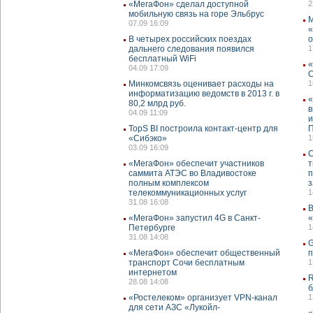
«МегаФон» сделал доступной
2
мобильную связь на горе Эльбрус
М
07.09 16:09
«
В четырех российских поездах
о
дальнего следования появился
1
бесплатный WiFi
«
04.09 17:09
Минкомсвязь оценивает расходы на
1
информатизацию ведомств в 2013 г. в
«
80,2 млрд руб.
в
04.09 11:09
и
TopS BI построила контакт-центр для
П
«Сибэко»
1
03.09 16:09
С
«МегаФон» обеспечит участников
т
саммита АТЭС во Владивостоке
п
полным комплексом
з
телекоммуникационных услуг
1
31.08 16:08
В
«МегаФон» запустил 4G в Санкт-
«
Петербурге
1
31.08 14:08
G
«МегаФон» обеспечит общественный
п
транспорт Сочи бесплатным
1
интернетом
R
28.08 14:08
б
«Ростелеком» организует VPN-канал
1
для сети АЗС «Лукойл-
«