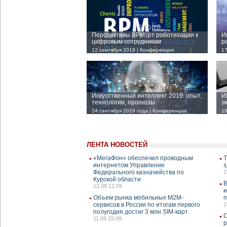
Перспективы BPM: от роботизации к
И
цифровым сотрудникам
р
12 сентября 2019 | Конференция
17
Искусственный интеллект 2019: опыт,
И
технологии, прогнозы
э
24 сентября 2019 года | Конференция
19
ЛЕНТА НОВОСТЕЙ
«МегаФон» обеспечил проводным
Т
интернетом Управление
з
Федерального казначейства по
2
Курской области
В
12.09 12:09
к
Объем рынка мобильных М2М-
п
сервисов в России по итогам первого
2
полугодия достиг 3 млн SIM-карт
С
11.09 15:09
р