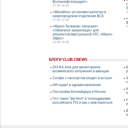
Волганефтепродукт»
с
27.08 16:08
S
«МегаФон» установил репитер в
1
нижегородском отделении ВСК
«
27.08 12:08
ф
«Манго Телеком» запускает
1
«Облачное хранилище» для
абонентов виртуальной АТС «Манго-
Офис»
24.08 10:08
БЛОГИ CLUB.CNEWS
DO-RA.Avia для мониторинга
Б
космического излучения в авиации
р
Селфи с паспортом уходят в астрал
З
с
ИИ-аудит в здравоохранении
A
Постройка Коллайдера в России
п
Что такое "футбол" в техподдержке
Н
российского ПО и как с ним бороться
н
Д
н