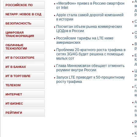
А
«МегаФон» привез в Россию смартфон
РОССИЙСКОЕ ПО
в
от Intel
д
р
NETAPP: НОВОЕ В СХД
Apple стала самой дорогой компанией
в истории
С
БЕЗОПАСНОСТЬ
и
Посчитан объем рынка коммерческих
ЦОДов в России
О
ЦИФРОВАЯ
ТРАНСФОРМАЦИЯ
Российские тарифы на LTE ниже
американских
В
ОБЛАЧНЫЕ
р
ТЕХНОЛОГИИ
Проблема 20-кратного роста трафика в
сетях 3G/4G будет решена с помощью
Е
ИТ В ГОССЕКТОРЕ
малых сот
К
д
Глава Минкомсвязи обещает отменить
ИТ В БАНКАХ
роуминг внутри России
Ц
р
ИТ В ТОРГОВЛЕ
Запуск LTE приводит к 50-процентному
н
росту трафика
ТЕЛЕКОМ
Г
п
ИНТЕРНЕТ
к
А
ИТ-БИЗНЕС
«
п
РЕЙТИНГИ
з
Р
н
К