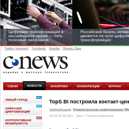
Цифровая трансформация в
Российский бизнес актив
нестабильное время — пять
движется по пути цифро
полезных лайфхаков
трансформации
Twitter (topnews)
Facebook
Youtube
Яндекс.Дзен
Средний бизнес начал
цифровизироваться со
скоростью крупных
НОВОСТИ
CNEWS
АНАЛИТИКА
КОНФЕРЕНЦИИ
ЖУРНАЛ
корпораций
УМНЫЙ ГОРОД
TopS BI построила контакт-це
ЛАЙФХАКИ
Цифровизация
Универсальные коммуникации (Me
ЦИФРОВИЗАЦИИ
03.09 16:09, Мск
, Текст: Татьяна Короткова
КОРПОРАТИВНАЯ
МОБИЛЬНОСТЬ