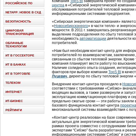
Компания
TopS BI
завершила проект по создан
РОССИЙСКОЕ ПО
центра
в «Сибирской энергетической компании»
обслуживания потребителей тепловой энергии 
NETAPP: НОВОЕ В СХД
информационными системами предприятия.
«Сибирская энергетическая компания» являет
БЕЗОПАСНОСТЬ
«
Новосибирскэнерго
» в части тепло- и энергос
мощности. В 2011 г. завершилась реорганизаци
ЦИФРОВАЯ
ТРАНСФОРМАЦИЯ
выделение подразделения по сбыту тепловой эн
необходимость
автоматизации
деятельности ко
потребителей.
ОБЛАЧНЫЕ
ТЕХНОЛОГИИ
«Нам был необходим контакт-центр для инфор
потребителей по взаиморасчетам, заключению 
ИТ В ГОССЕКТОРЕ
связанным со сбытом тепловой энергии. Кроме 
компания планирует вести работу по взыскани
ИТ В БАНКАХ
Наличие солидного опыта создания, интеграции
факторов при выборе компании
TopS BI
в качес
ИТ В ТОРГОВЛЕ
Луцевич
, директор по сбыту тепловой энергии 
ТЕЛЕКОМ
Внедрение контакт-центра проходило в
Новоси
соответствии с требованиями «Сибэко» вначал
ИНТЕРНЕТ
входящих вызовов, а также развернули и запу
эксплуатацию коммутационную платформу и се
предельно сжатые сроки — эти работы заняли в
ИТ-БИЗНЕС
базового функционала контакт-центра
проектн
многоканальной системы взаимодействия с пот
РЕЙТИНГИ
«Контакт-центр реализован на базе современ
актуальных для энергетической компании требо
рамках проекта совместно с сотрудниками биз
экспертами “Сибэко” была разработана и реал
информационными системами Сибэко” и система