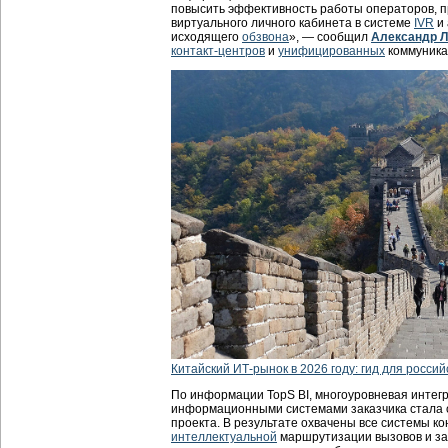
повысить эффективность работы операторов, п
виртуального личного кабинета в системе
IVR
и 
исходящего
обзвона
», — сообщил
Александр 
контакт-центров
и
унифицированных
коммуника
Китайский ИТ-рынок в 2026 году: гид для россий
По информации TopS BI, многоуровневая интегр
информационными системами заказчика стала 
проекта. В результате охвачены все системы ко
интеллектуальной
маршрутизации вызовов и за