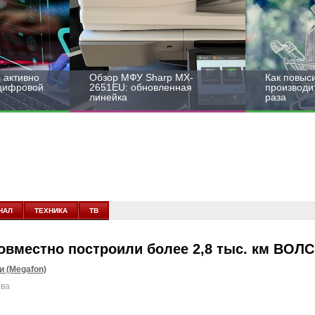
 активно
Обзор МФУ Sharp MX-
Как повыс
 цифровой
2651EU: обновленная
производит
линейка
раза
НАЛ
ТЕХНИКА
ТВ
вместно построили более 2,8 тыс. км ВОЛС
 (Megafon)
ова