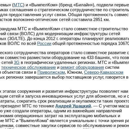
емы» (
МТС
) и «ВымпелКом» (бренд «Билайн»), подвели первые
амках соглашения о стратегическом сотрудничестве по строитель
для предоставления услуг связи. Общая протяженность совмес
стков волоконно-оптических сетей составила 2851 км.
рандума МТС и «ВымпелКом» стало совместное строительство 
ий связи (ВОЛС) для модернизации инфраструктуры сетей
ых (3G/LTE). До конца 2012 г. операторы планируют реализоват
тков ВОЛС по всей
России
общей протяженностью порядка 10670
ского сотрудничества операторов стало совместное развитие 
нии совместно разместили оборудование на 433 башнях, что поз
е сетей
3G
в географически удаленных регионах. МТС и «Вымпе
е
техническое обслуживание
и
ремонт оборудования
систем
 объектов связи в
Приволжском
, Южном,
Северо-Кавказском
ых регионах завершается выбор поставщиков услуг, говорится в
х этапах сооружения и развития инфраструктуры позволяет нам
ции сетей и запуска инновационных услуг для абонентов, но и 
атраты, сократить срок реализации и окупаемости таких проекто
-президент МТС по технике
Андрей Ушацкий
. — С учетом мас
ю уже создали операторы, одним из важнейших направлений
кономия операционных затрат на эксплуатацию мобильных и
ие МТС и “ВымпелКома” является уникальным с точки зрения р
енкам, совместные закупки сервисов по обслуживанию и ремон