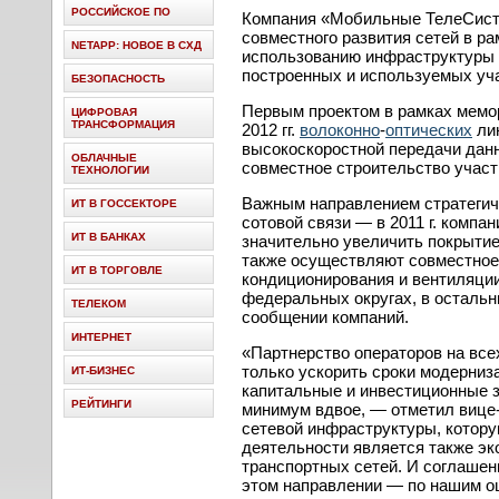
РОССИЙСКОЕ ПО
Компания «Мобильные ТелеСист
совместного развития сетей в р
NETAPP: НОВОЕ В СХД
использованию инфраструктуры 
построенных и используемых уча
БЕЗОПАСНОСТЬ
Первым проектом в рамках мемо
ЦИФРОВАЯ
ТРАНСФОРМАЦИЯ
2012 гг.
волоконно
-
оптических
лин
высокоскоростной передачи данн
ОБЛАЧНЫЕ
совместное строительство учас
ТЕХНОЛОГИИ
Важным направлением стратегиче
ИТ В ГОССЕКТОРЕ
сотовой связи — в 2011 г. компа
ИТ В БАНКАХ
значительно увеличить покрыти
также осуществляют совместно
ИТ В ТОРГОВЛЕ
кондиционирования и вентиляции
федеральных округах, в остальн
ТЕЛЕКОМ
сообщении компаний.
ИНТЕРНЕТ
«Партнерство операторов на все
только ускорить сроки модерниза
ИТ-БИЗНЕС
капитальные и инвестиционные з
РЕЙТИНГИ
минимум вдвое, — отметил вице
сетевой инфраструктуры, котору
деятельности является также э
транспортных сетей. И соглашен
этом направлении — по нашим оц