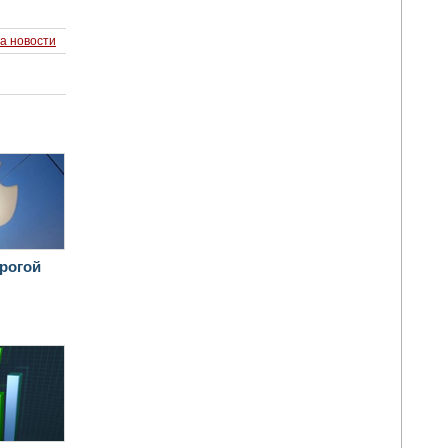
а новости
орогой