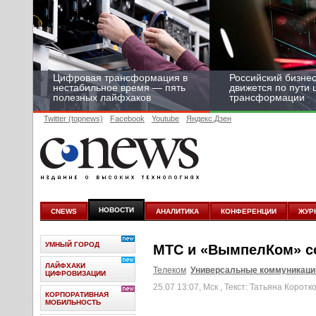
Цифровая трансформация в
Российский бизнес
нестабильное время — пять
движется по пути
полезных лайфхаков
трансформации
Twitter (topnews)
Facebook
Youtube
Яндекс.Дзен
НОВОСТИ
CNEWS
АНАЛИТИКА
КОНФЕРЕНЦИИ
ЖУР
УМНЫЙ ГОРОД
МТС и «ВымпелКом» со
ЛАЙФХАКИ
Телеком
Универсальные коммуникации
ЦИФРОВИЗАЦИИ
25.07 13:07, Мск
, Текст: Татьяна Коротк
КОРПОРАТИВНАЯ
МОБИЛЬНОСТЬ