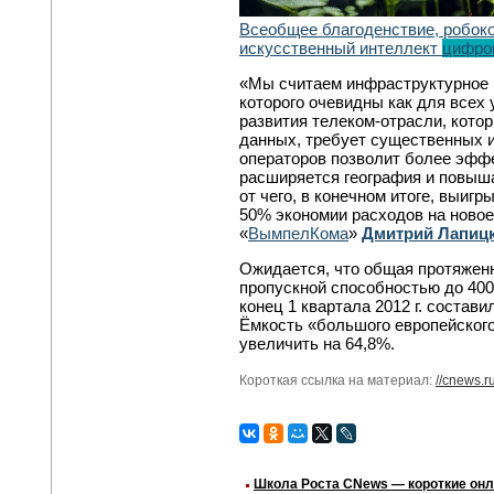
Всеобщее благоденствие, робок
искусственный интеллект
цифро
«Мы считаем инфраструктурное 
которого очевидны как для всех 
развития телеком-отрасли, кото
данных, требует существенных и
операторов позволит более эффе
расширяется география и повыша
от чего, в конечном итоге, выиг
50% экономии расходов на новое
«
ВымпелКома
»
Дмитрий Лапиц
Ожидается, что общая протяженно
пропускной способностью до 40
конец 1 квартала 2012 г. состави
Ёмкость «большого европейского
увеличить на 64,8%.
Короткая ссылка на материал:
//cnews.r
Школа Роста CNews — короткие он