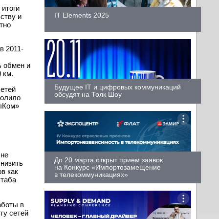
 итоги
IT Elements 2025
ству и
тно
в 2011-
ь обмен и
 км.
Будущее IT и цифровых коммуникаций
сетей
обсудят на Толк Шоу
волило
лКом»
 не
До 20 марта открыт прием заявок
снизить
на Конкурс «Импортозамещение
в как
в телекоммуникациях»
штаба
аботы в
ту сетей