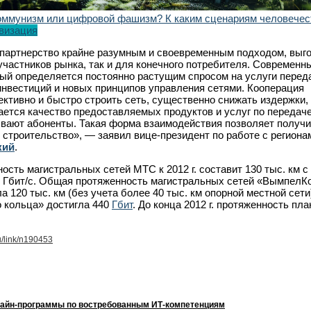
оммунизм или цифровой фашизм? К каким сценариям человечес
визация
партнерство крайне разумным и своевременным подходом, выг
участников рынка, так и для конечного потребителя. Современн
рый определяется постоянно растущим спросом на услуги перед
нвестиций и новых принципов управления сетями. Кооперация
ктивно и быстро строить сеть, существенно снижать издержки,
ется качество предоставляемых продуктов и услуг по передач
рывают абоненты. Такая форма взаимодействия позволяет получи
 строительство», — заявил вице-президент по работе с региона
кий
.
сть магистральных сетей МТС к 2012 г. составит 130 тыс. км с
0 Гбит/c. Общая протяженность магистральных сетей «ВымпелК
ла 120 тыс. км (без учета более 40 тыс. км опорной местной сети
 кольца» достигла 440
Гбит
. До конца 2012 г. протяженность пл
u/link/n190453
лайн-программы по востребованным ИТ-компетенциям