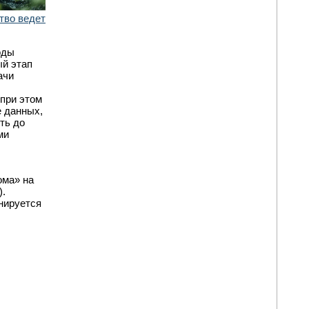
тво ведет
оды
ый этап
ачи
 при этом
е данных,
ть до
ми
ома» на
).
анируется