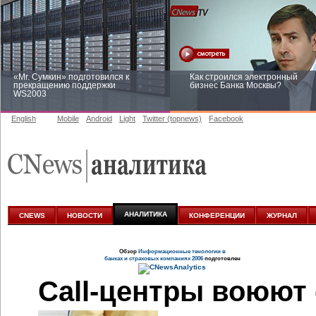
«Mr. Сумкин» подготовился к
Как строился электронный
прекращению поддержки
бизнес Банка Москвы?
WS2003
English
Mobile
Android
Light
Twitter (topnews)
Facebook
Заоблачная оптимизация: как
Рейтинг CNewsInfrastructure 20
Faberlic изменил подход к
приглашаем участвовать
аналитике
АНАЛИТИКА
CNEWS
НОВОСТИ
КОНФЕРЕНЦИИ
ЖУРНАЛ
Обзор
Информационные тенологии в
банках и страховых компаниях 2006
подготовлен
Call-центры воюют