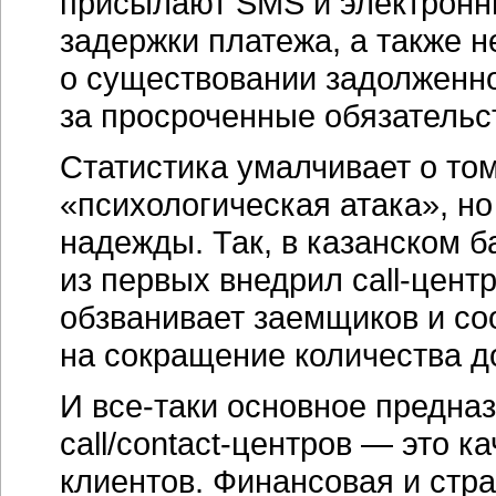
присылают SMS и электронн
задержки платежа, а также 
о существовании задолженн
за просроченные обязательс
Статистика умалчивает о том
«психологическая атака», но
надежды. Так, в казанском б
из первых внедрил
call-цент
обзванивает заемщиков и со
на сокращение количества д
И
все-таки
основное предназ
call/contact-центров
— это ка
клиентов. Финансовая и стр