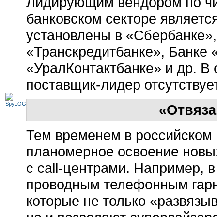
Лидирующим вендором по чи
банковском секторе являетс
установлены в «Сбербанке»
«Транскредитбанке», Банке 
«УралКонтактбанке» и др. В
поставщик-лидер
отсутствует
«Отвяз
Тем временем в российском
планомерное освоение новых
с
call-центрами.
Например, в
проводным телефонным гарн
которые не только «развязы