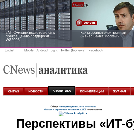
«Mr. Сумкин» подготовился к
Как строился электронный
прекращению поддержки
бизнес Банка Москвы?
WS2003
English
Mobile
Android
Light
Twitter (topnews)
Facebook
Заоблачная оптимизация: как
Рейтинг CNewsInfrastructure 20
Faberlic изменил подход к
приглашаем участвовать
аналитике
АНАЛИТИКА
CNEWS
НОВОСТИ
КОНФЕРЕНЦИИ
ЖУРНАЛ
Обзор
Информационные тенологии в
банках и страховых компаниях 2006
подготовлен
Перспективы
«ИТ-б