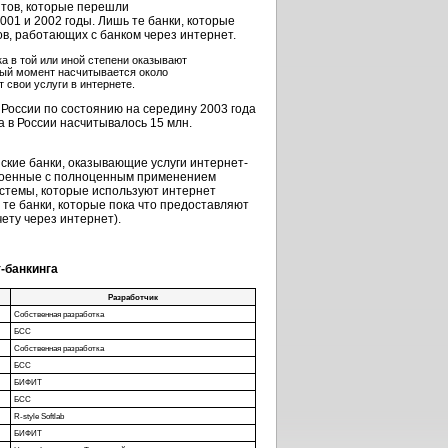
нтов, которые перешли
001 и 2002 годы. Лишь те банки, которые
ов, работающих с банком через интернет.
ка в той или иной степени оказывают
нный момент насчитывается около
 свои услуги в интернете.
 России по состоянию на середину 2003 года
а в России насчитывалось 15 млн.
йские банки, оказывающие услуги интернет-
строенные с полноценным применением
истемы, которые используют интернет
 те банки, которые пока что предоставляют
ету через интернет).
-банкинга
Разработчик
Собственная разработка
БСС
Собственная разработка
БСС
БИФИТ
БСС
R-style Softlab
БИФИТ