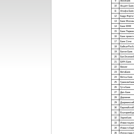
9
Аккобанк
10
Акцепт Банк
11
Альфа-Банк
12
Бадр-Форте 
13
Банк Москв
14
Банк МФК
15
Банк Первое 
16
Банк проект
17
Банк Сочи
18
БайкалРосб
19
Белон Банк
20
БелЭкономб
21
БИН-Банк
22
Викинг
23
ВитаБанк
24
Вятка-банк
25
Гранкомбан
26
Гута Банк
27
Дил-Банк
28
Дорожник
29
Дзержинский
30
Европейски
31
Екатеринбу
32
Зернобанк
33
Инвестицион
34
Инвестсбер
35
Ингосстрах