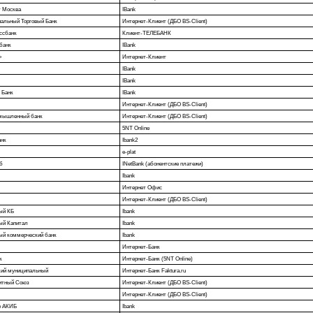
т Москва
IBank
альный Торговый Банк
Интернет-Клиент (ДБО BS-Client)
ссбанк
Клиент-ТЕЛЕБАНК
банк
IBank
»
Интернет-Клиент
IBank
IBank
 Банк
IBank
Интернет-Клиент (ДБО BS-Client)
омышленный банк
Интернет-Клиент (ДБО BS-Client)
5NT Online
анк
Ibank2
e-plat
б
INetBank (абонентские платежи)
Ibank
Интернет Офис
Интернет-Клиент (ДБО BS-Client)
ый КБ
Ibank
ый Капитал
Ibank
ый коммерческий банк
Ibank
Интернет-Банк
к
Интернет-Банк (5NT Online)
кий муниципальный
Интернет-Банк Faktura.ru
итный Союз
Интернет-Клиент (ДБО BS-Client)
Интернет-Клиент (ДБО BS-Client)
е АКИБ
Ibank