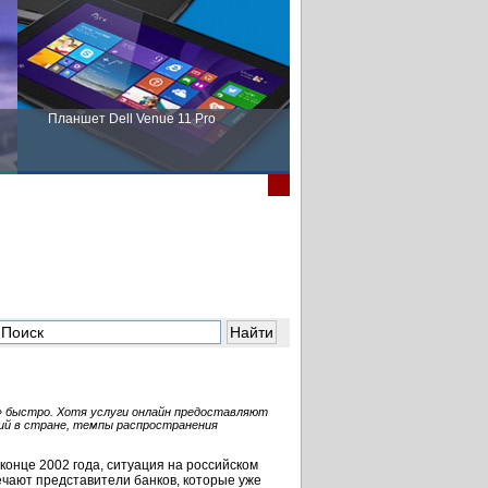
Планшет Dell Venue 11 Pro
Пора выбирать Fujitsu!
» быстро. Хотя услуги онлайн предоставляют
ций в стране, темпы распространения
 конце 2002 года, ситуация на российском
мечают представители банков, которые уже