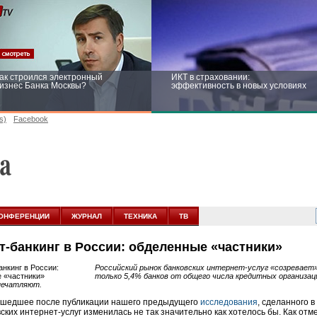
ак строился электронный
ИКТ в страховании:
изнес Банка Москвы?
эффективность в новых условиях
s)
Facebook
ейтинг CNewsInfrastructure 2015:
Информационная безопасность
риглашаем участвовать
бизнеса и госструктур: развитие в
новых условиях
ОНФЕРЕНЦИИ
ЖУРНАЛ
ТЕХНИКА
ТВ
т-банкинг в России: обделенные «частники»
Российский рынок банковских интернет-услуг «созревает
только 5,4% банков от общего числа кредитных организа
печатляют.
ошедшее после публикации нашего предыдущего
исследования
, сделанного в
ских интернет-услуг изменилась не так значительно как хотелось бы. Как от