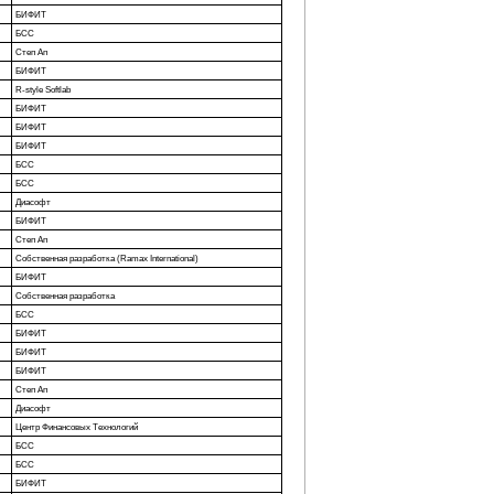
БИФИТ
БСС
Степ Ап
БИФИТ
R-style Softlab
БИФИТ
БИФИТ
БИФИТ
БСС
БСС
Диасофт
БИФИТ
Степ Ап
Собственная разработка (Ramax International)
БИФИТ
Собственная разработка
БСС
БИФИТ
БИФИТ
БИФИТ
Степ Ап
Диасофт
Центр Финансовых Технологий
БСС
БСС
БИФИТ