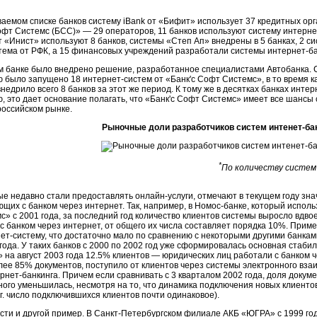
аемом списке банков систему iBank от «Бифит» использует 37 кредитных орг
офт Системс (БСС)» — 29 операторов, 11 банков используют систему
интерне
 «Инист» используют 8 банков, системы «Степ Ап» внедрены в 5 банках, 2 с
истема от РФК, а 15 финансовых учреждений разработали системы
интернет-б
м банке было внедрено решение, разработанное специалистами Автобанка. С
 было запущено 18 интернет-систем от «Банк'с Софт Системс», в то время к
недрило всего 8 банков за этот же период. К тому же в десятках банках инт
, это дает основание полагать, что «Банк'с Софт Системс» имеет все шансы 
российском рынке.
Рыночные доли разработчиков систем интенет-ба
*
По количеству систем
ые недавно стали предоставлять онлайн-услуги, отмечают в текущем году зн
ющих с банком через интернет. Так, например, в Номос-банке, который испол
» с 2001 года, за последний год количество клиентов системы выросло вдво
 банком через интернет, от общего их числа составляет порядка 10%. Прим
ет-систему, что достаточно мало по сравнению с некоторыми другими банкам
года. У таких банков с 2000 по 2002 год уже сформировалась основная стабил
 на август 2003 года 12.5% клиентов — юридических лиц работали с банком ч
лее 85% документов, поступило от клиентов через системы электронного вза
рнет-банкинга. Причем если сравнивать с 3 кварталом 2002 года, доля докуме
ного уменьшилась, несмотря на то, что динамика подключения новых клиенто
гг. число подключившихся клиентов почти одинаковое).
ти и другой пример. В Санкт-Петербургском филиале АКБ «ЮГРА» с 1999 год