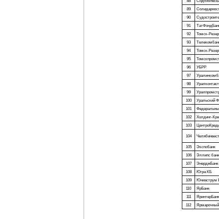
88
СодбизнесБ
89
Солидарнос
90
Судостроит
91
ТатФондБан
92
Томск-Резе
93
Телекомбан
94
Томск-Резер
95
Томскпромс
96
УБРР
97
Уралинкомб
98
Уралконтакт
99
Уралпромст
100
Уральский 
101
Федеральный
102
Холдинг-Кр
103
ЦентроКред
104
Челябинвес
105
Экспобанк
106
Эллипс бан
107
ЭнерджБанк
108
Югра КБ
109
Юниаструм 
110
ЯрБанк
111
ЯринтерБан
112
Ярмарочный