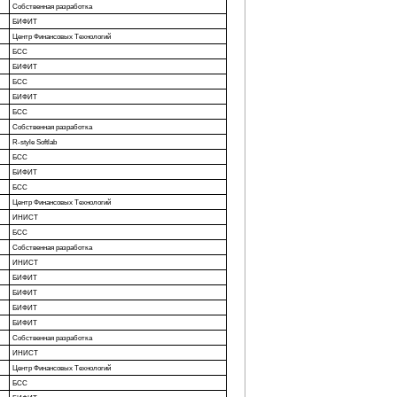
Собственная разработка
БИФИТ
Центр Финансовых Технологий
БСС
БИФИТ
БСС
БИФИТ
БСС
Собственная разработка
R-style Softlab
БСС
БИФИТ
БСС
Центр Финансовых Технологий
ИНИСТ
БСС
Собственная разработка
ИНИСТ
БИФИТ
БИФИТ
БИФИТ
БИФИТ
Собственная разработка
ИНИСТ
Центр Финансовых Технологий
БСС