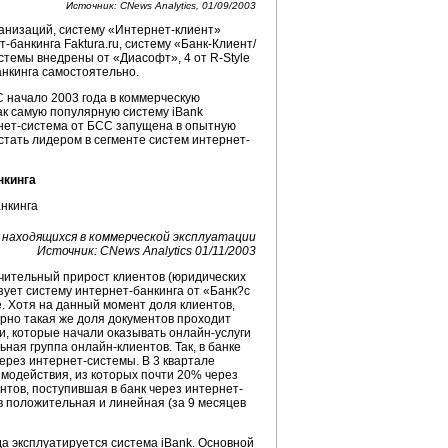
Источник: CNews Analytics, 01/09/2003
анизаций, систему «
Интернет-клиент
»
т-банкинга
Faktura.ru, систему «
Банк-Клиент
/
истемы внедрены от «Диасофт», 4 от
R-Style
анкинга
самостоятельно.
 начало 2003 года в коммерческую
ак самую популярную систему iBank
ернет-система от БСС запущена в опытную
стать лидером в сегменте систем интернет-
нкинга
 находящихся в коммерческой эксплуатации
Источник: CNews Analytics 01/11/2003
ачительный прирост клиентов (юридических
ьзует систему интернет-банкинга от «Банк?c
е. Хотя на данный момент доля клиентов,
ерно такая же доля документов проходит
и, которые начали оказывать онлайн-услуги
ьная группа онлайн-клиентов. Так, в банке
ерез интернет-системы. В 3 квартале
имодействия, из которых почти 20% через
нтов, поступившая в банк через интернет-
в положительная и линейная (за 9 месяцев
а эксплуатируется система iBank. Основной