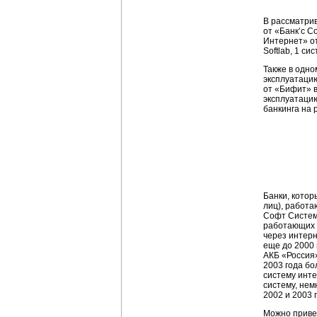
В рассматрив
от «Банк’с С
Интернет» от
Softlab, 1 с
Также в одно
эксплуатацию
от «Бифит» в
эксплуатацию
банкинга на 
Банки, котор
лиц), работа
Софт Системс
работающих с
через интерн
еще до 2000 
АКБ «Россия»
2003 года бо
систему инте
систему, нем
2002 и 2003 
Можно привес