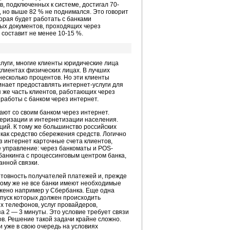
, подключенных к системе, достигал 70-
, но выше 82 % не поднимался. Это говорит
торая будет работать с банками
ых документов, проходящих через
 составит не менее 10-15 %.
слуги, многие клиенты юридические лица
клиентах физических лицах. В лучших
несколько процентов. Но эти клиенты
инает предоставлять интернет-услуги для
я же часть клиентов, работающих через
работы с банком через интернет.
ают со своим банком через интернет.
еризации и интернетизации населения.
ций. К тому же большинство российских
 как средство сбережения средств. Логично
з интернет карточные счета клиентов,
е управление: через банкоматы и POS-
банкинга с процессинговым центром банка,
нной связки.
отовность получателей платежей и, прежде
тому же не все банки имеют необходимые
ажено например у Сбербанка. Еще одна
тпуск которых должен происходить
 телефонов, услуг провайдеров,
а 2 — 3 минуты. Это условие требует связи
в. Решение такой задачи крайне сложно.
и уже в свою очередь на условиях