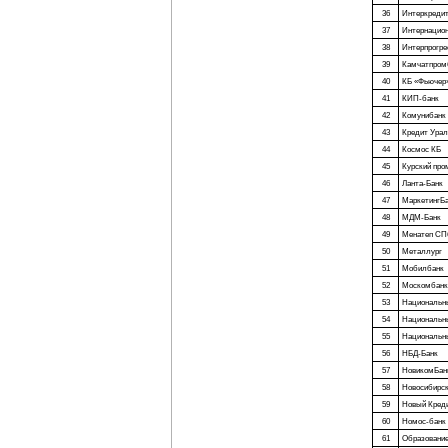
36
Интеркреди
37
Интернацион
38
Интерпрогре
39
Камчатпром
40
КБ «Фьючер
41
КИП-банк
42
Комунибанк
43
Кредит Урал
44
Космос КБ
45
Курский пр
46
Ланта-Банк
47
МаркетингБ
48
МДМ-Банк
49
Менатеп СП
50
Металлург
51
Мобилбанк
52
Москомбанк
53
Национальн
54
Национальн
55
Национальн
56
НБД-Банк
57
НовикомБан
58
Новосибирс
59
Новый Кред
60
Номос-банк
61
Образовани