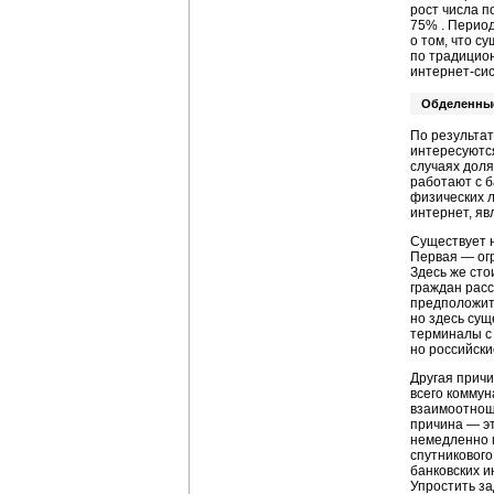
рост числа п
75% . Период
о том, что с
по традицио
интернет-сис
Обделенны
По результат
интересуются
случаях доля
работают с б
физических л
интернет, яв
Существует н
Первая — ог
Здесь же сто
граждан расс
предположить
но здесь сущ
терминалы с 
но российск
Другая причи
всего коммун
взаимоотноше
причина — эт
немедленно 
спутникового
банковских и
Упростить за