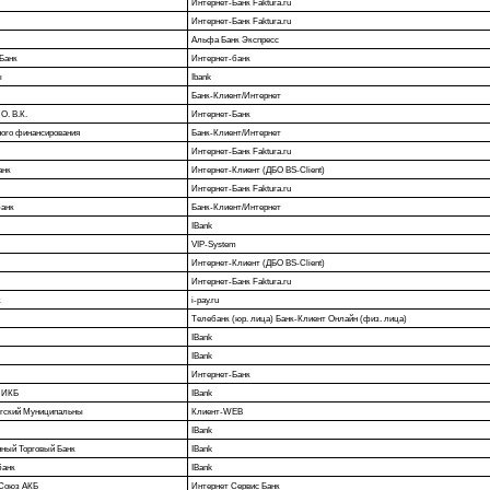
Интернет-Банк Faktura.ru
Интернет-Банк Faktura.ru
Альфа Банк Экспресс
Банк
Интернет-банк
ы
Ibank
Банк-Клиент/Интернет
О. В.К.
Интернет-Банк
ного финансирования
Банк-Клиент/Интернет
Интернет-Банк Faktura.ru
анк
Интернет-Клиент (ДБО BS-Client)
Интернет-Банк Faktura.ru
анк
Банк-Клиент/Интернет
IBank
VIP-System
Интернет-Клиент (ДБО BS-Client)
Интернет-Банк Faktura.ru
к
i-pay.ru
Телебанк (юр. лица) Банк-Клиент Онлайн (физ. лица)
IBank
IBank
Интернет-Банк
й ИКБ
IBank
ргский Муниципальны
Клиент-WEB
IBank
ный Торговый Банк
IBank
банк
IBank
-Cоюз АКБ
Интернет Сервис Банк