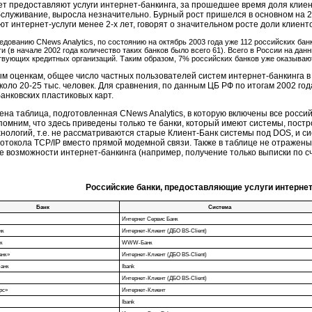
ет предоставляют услуги
интернет-банкинга
, за прошедшее время доля клие
бслуживание
, выросла незначительно. Бурный рост пришелся в основном на 2
т интернет-услуги менее 2-х лет, говорят о значительном росте доли клиент
едованию CNews Analytics, по состоянию на октябрь 2003 года уже 112 российских бан
ги
(в начале 2002 года количество таких банков было всего 61). Всего в России на да
твующих кредитных организаций. Таким образом, 7% российских банков уже оказывают
м оценкам, общее число частных пользователей систем интернет-банкинга в
коло 20-25 тыс. человек. Для сравнения, по данным ЦБ РФ по итогам 2002 год
анковских пластиковых карт.
на таблица, подготовленная CNews Analytics, в которую включены все росси
помним, что здесь приведены только те банки, который имеют системы, по
нологий, т.е. не рассматриваются старые Клиент-Банк системы под DOS, и с
ротокола TCP/IP вместо прямой модемной связи. Также в таблице не отражены
 возможности интернет-банкинга (например, получение только выписки по сч
Российские банки, предоставляющие услуги интернет
Банк
Система
Интернет Сервис Банк
нк
Интернет-Клиент (ДБО BS-Client)
к
WWW-Банк
анк»
Интернет-Клиент (ДБО BS-Client)
анк
Ibank
Интернет-Клиент (ДБО BS-Client)
рс»
Интернет-Клиент
Ibank