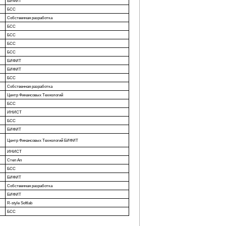
БИФИТ
БСС
Собственная разработка
БСС
БСС
БСС
БСС
БИФИТ
БИФИТ
БСС
Собственная разработка
Центр Финансовых Технологий
БСС
ИНИСТ
БСС
БИФИТ
Центр Финансовых Технологий БИФИТ
ИНИСТ
Степ Ап
БСС
БИФИТ
Собственная разработка
БИФИТ
R-style Softlab
БСС