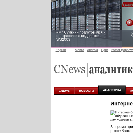
«Mr. Сумкин» подготовился к
К
прекращению поддержки
б
WS2003
English
Mobile
Android
Light
Twitter (topnew
Заоблачная оптимизация: как
Р
Faberlic изменил подход к
п
аналитике
АНАЛИТИКА
CNEWS
НОВОСТИ
К
Интерне
технологии в
За время пр
рынке банков