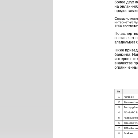
более двух л
на
онлайн-о
предоставляю
Согласно иссл
интернет-услу
1600 соответс
По экспертны
составляет о
владельцев б
Ниже приведе
банкинга. На
интернет-тех
в качестве п
ограниченные
№
1
Автобанк
2
Абсолют Ба
3
Автоградбан
4
АК «БАРС Б
5
Академхимб
6
АКБ «ВБРР»
7
АКБ «Фьюче
8
АкиБанк