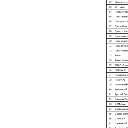
62
Омскпромст
63
ОПТБанк
64
Первый Респ
65
Пермкредит
66
Петербургск
67
Прадо-Банк
68
Примсоцбан
69
Проминвест
70
Промсвязьб
71
Промрегион
72
Промэнерго
73
Риком
74
Ринвестбанк
75
РНКО «Плат
76
РОСБАНК
77
РосЕвроБан
78
Россия АБ
79
Российский 
80
Рублевский
81
Русский Ген
82
Сахалин-Ве
83
СДМ-Банк
84
Северная ка
85
Северо-Вост
86
СИР Банк
87
Снежинский 