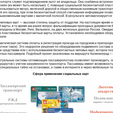
нспорте служит подтверждением льгот ее владельца. Она снабжена встроенн
иях (их может быть несколько). С помощью социальной бесконтактной плас
 пользоваться метро, железной дорогой и общественным наземным транспор
уя его проход, при этом бесконтактный способ считывания информации позв
быкновенными картами с магнитной полосой. В результате автоматизируется 
чиповых карт — высокая степень защиты от подделки. На настоящее время н
карты, в то время как ранее вопрос фальсификации проездных документов 
пущены в Москве, Риге, Вильнюсе, на двух железных дорогах России. Ожидает
 пластиковые бесконтактные карты оплаты. Установлено необходимое обор
зале.
матическая система оплаты и регистрации проезда на городском и пригород
рутное такси). Это недорогое решение по оборудованию подвижного состав
 средствами или с использованием бесконтактных чиповых карт, которое поз
отных пассажиров. Подобный проект реализован на маршруте Калининград —
ктуальные системы оптимизации пассажиропотока позволяют производить 
маршрутов с учетом загруженности транспорта. Пассажиры имеют возможност
специальных табло на остановках, а также в интернете и через мобильные т
Сфера применения социальных карт