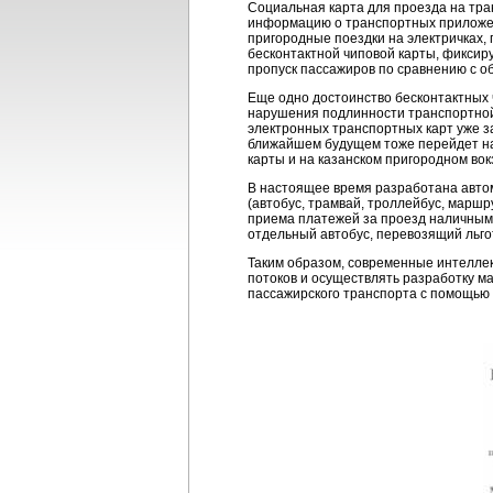
Социальная карта для проезда на тра
информацию о транспортных приложен
пригородные поездки на электричках,
бесконтактной чиповой карты, фиксир
пропуск пассажиров по сравнению с о
Еще одно достоинство бесконтактных 
нарушения подлинности транспортной 
электронных транспортных карт уже за
ближайшем будущем тоже перейдет на
карты и на казанском пригородном вок
В настоящее время разработана авто
(автобус, трамвай, троллейбус, марш
приема платежей за проезд наличными
отдельный автобус, перевозящий льг
Таким образом, современные интелле
потоков и осуществлять разработку 
пассажирского транспорта с помощью 