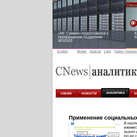
«Mr. Сумкин» подготовился к
К
прекращению поддержки
б
WS2003
English
Mobile
Android
Light
Twitter (topnew
Заоблачная оптимизация: как
Р
Faberlic изменил подход к
п
аналитике
АНАЛИТИКА
CNEWS
НОВОСТИ
К
Применение социальных
В наст
ежемес
льгот 
Но ее 