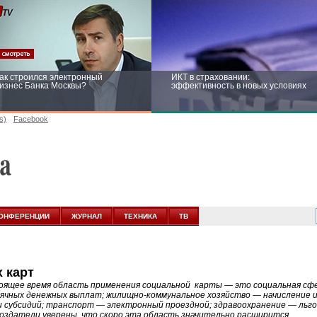
ак строился электронный
ИКТ в страховании:
изнес Банка Москвы?
эффективность в новых условиях
s)
Facebook
ейтинг CNewsInfrastructure 2015:
Информационная безопасность
риглашаем участвовать
бизнеса и госструктур: развитие в
новых условиях
ОНФЕРЕНЦИИ
ЖУРНАЛ
ТЕХНИКА
ТВ
 карт
оящее время область применения социальной карты — это социальная сф
ячных денежных выплат; жилищно-коммунальное хозяйство — начисление и
и субсидий; транспорт — электронный проездной; здравоохранение — льго
создатели уверены, что скоро эта область значительно расширится.