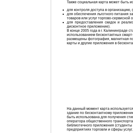
Также социальная карта может быть и
для контроля доступа в организацию, г
для обеспечения льготного питания за
товаров или услуг торгово-сервисной 
для предоставления скидок и реализ
дисконтное приложение).
В конце 2005 года в г. Калининграде 
использованием бесконтактных смарт-к
размещены фотография, магнитная по
карты и другие приложения в бесконта
На данный момент карта используется 
здание по бесконтактному приложению
быть использована для получения сти
оператора общественного транспорта 
библиотечного приложения (студенты 
предприятиях торговли и сферы услуг.