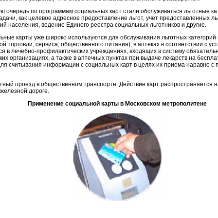
ую очередь по программам социальных карт стали обслуживаться льготные к
задачи, как целевое адресное предоставление льгот, учет предоставленных л
рий населения, ведение Единого реестра социальных льготников и другие.
ьные карты уже широко используются для обслуживания льготных категорий 
ной торговли, сервиса, общественного питания), в аптеках в соответствии с 
ься в лечебно-профилактических учреждениях, входящих в систему обязательн
их организациях, а также в аптечных пунктах при выдаче лекарств на беспл
ля считывания информации с социальных карт в целях их приема наравне с 
ный проезд в общественном транспорте. Действие карт распространяется на
железной дороге.
Применение социальной карты в Московском метрополитене