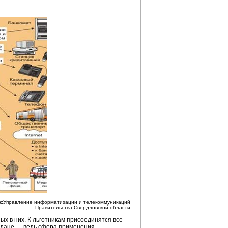
к:Управление информатизации и телекоммуникаций
Правительства Свердловской области
х в них. К льготникам присоединятся все
аждане — ведь сфера применения