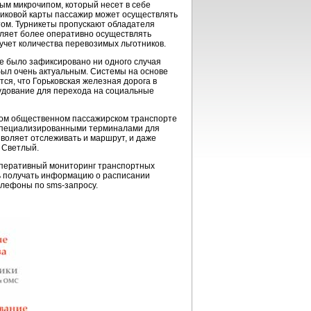
ым микрочипом, который несет в себе
тиковой карты пассажир может осуществлять
том. Турникеты пропускают обладателя
оляет более оперативно осуществлять
учет количества перевозимых льготников.
е было зафиксировано ни одного случая
был очень актуальным. Системы на основе
ся, что Горьковская железная дорога в
удование для перехода на социальные
ном общественном пассажирском транспорте
а специализированными терминалами для
воляет отслеживать и маршрут, и даже
 Светлый.
оперативный мониторинг транспортных
ь получать информацию о расписании
елефоны по sms-запросу.