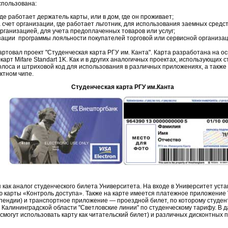
спользована:
де работает держатель карты, или в дом, где он проживает;
 счет организации, где работает льготник, для использования заемных средс
организацией, для учета предоплаченных товаров или услуг;
ации программы лояльности покупателей торговой или сервисной организаци
стартовал проект "Студенческая карта РГУ им. Канта". Карта разработана на о
арт Mifare Standart 1K. Как и в других аналогичных проектах, использующих 
лоса и штриховой код для использования в различных приложениях, а так
ктном чипе.
Студенческая карта РГУ им.Канта
как аналог студенческого билета Университета. На входе в Университет уст
 карты «Контроль доступа». Также на карте имеется платежное приложение V
пендии) и транспортное приложение — проездной билет, по которому студен
Калининградской области "Светловские линии" по студенческому тарифу. В
смогут использовать карту как читательский билет) и различных дисконтных 