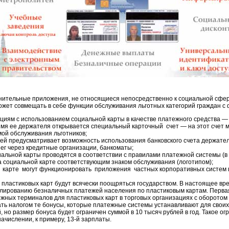
нительные приложения, не относящиеся непосредственно к социальной сфе
может совмещать в себе функции обслуживания льготных категорий граждан с
циям с использованием социальной карты в качестве платежного средства —
имя ее держателя открывается специальный карточный счет — на этот счет м
ой обслуживания льготников;
ей предусматривает возможность использования банковского счета держате
нег через кредитные организации, банкоматы;
альной карты проводятся в соответствии с правилами платежной системы (в
а социальной карте соответствующим знаком обслуживания (логотипом);
й карте могут функционировать приложения частных корпоративных систем
пластиковых карт будут всячески поощряться государством. В настоящее вр
улированию безналичных платежей населения по пластиковым картам. Перва
жных терминалов для пластиковых карт в торговых организациях с оборотом 
ать налогом те бонусы, которые платежные системы устанавливают для свои
 но размер бонуса будет ограничен суммой в 10 тысяч рублей в год. Такое о
ачислении, к примеру, 13-й зарплаты.