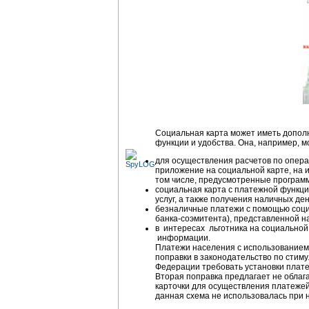
Социальная карта может иметь допол
функции и удобства. Она, например, 
для осуществления расчетов по опера
приложение на социальной карте, на 
том числе, предусмотренные программ
социальная карта с платежной функци
услуг, а также получения наличных де
безналичные платежи с помощью соци
банка-соэмитента), представленной н
в интересах льготника на социально
информации.
Платежи населения с использованием 
поправки в законодательство по стим
Федерации требовать установки плате
Вторая поправка предлагает не облаг
карточки для осуществления платежей,
данная схема не использовалась при н