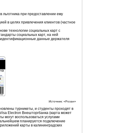
тв льготника при предоставлении ему
ей в целях привлечения клиентов (частное
снове технологии социальных карт с
стандарты социальных карт, на ней
же идентификационные данные держателя
Источник: «Розан»
ановлены турникеты, и студенты проходят в
isa Electron Внешторгбанка (карта может
ты могут воспользоваться услугами
 дальнейшем планируется подключение
приложений карты в калининградских