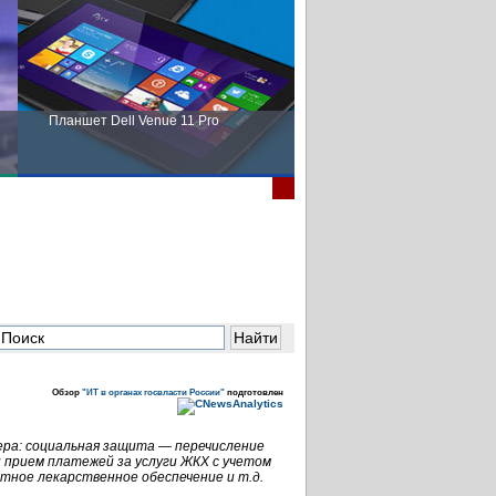
Планшет Dell Venue 11 Pro
Пора выбирать Fujitsu!
Обзор
"ИТ в органах госвласти России"
подготовлен
ера: социальная защита — перечисление
 прием платежей за услуги ЖКХ с учетом
тное лекарственное обеспечение и т.д.