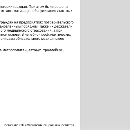
атегории граждан. При этом были решены
ьгот, автоматизация обслуживания льготных
граждан на предприятиях потребительского
установленным порядком. Также их держатели
ого медицинского страхования, а при
атной основе. В лечебно-профилактических
полисами обязательного медицинского
 метрополитен, автобус, троллейбус,
Источник: ГУП «Московский социальный регистр»