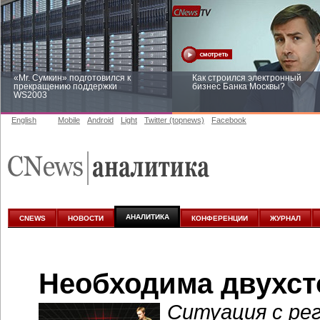
«Mr. Сумкин» подготовился к
Как строился электронный
прекращению поддержки
бизнес Банка Москвы?
WS2003
English
Mobile
Android
Light
Twitter (topnews)
Facebook
Заоблачная оптимизация: как
Рейтинг CNewsInfrastructure 20
Faberlic изменил подход к
приглашаем участвовать
аналитике
АНАЛИТИКА
CNEWS
НОВОСТИ
КОНФЕРЕНЦИИ
ЖУРНАЛ
Необходима двухст
Ситуация с ре