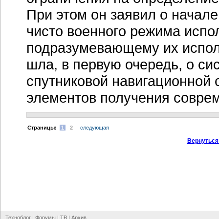
При этом он заявил о начал
чисто военного режима испо
подразумевающему их испол
шла, в первую очередь, о с
спутниковой навигационной 
элементов получения совре
Cтраницы:
1
2
следующая
Вернуться
Техноблог
|
Форумы
|
ТВ
|
Архив