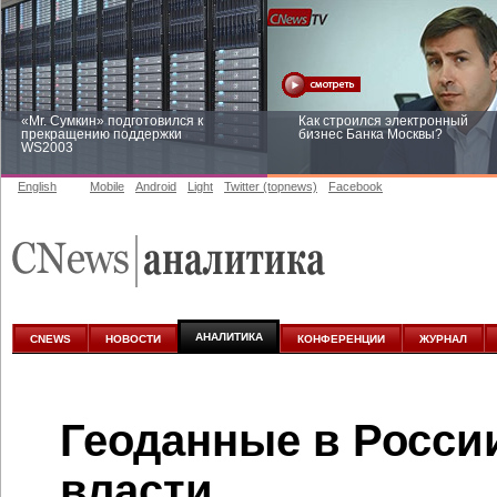
«Mr. Сумкин» подготовился к
Как строился электронный
прекращению поддержки
бизнес Банка Москвы?
WS2003
English
Mobile
Android
Light
Twitter (topnews)
Facebook
Заоблачная оптимизация: как
Рейтинг CNewsInfrastructure 20
Faberlic изменил подход к
приглашаем участвовать
аналитике
АНАЛИТИКА
CNEWS
НОВОСТИ
КОНФЕРЕНЦИИ
ЖУРНАЛ
Геоданные в России
власти