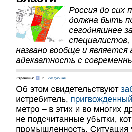
Россия до сих 
должна быть п
сегодняшнее з
специалистов,
названо вообще и является
адекватность с современны
Cтраницы:
1
2
следующая
Об этом свидетельствуют
за
истребитель,
пригвожденный
метро – в этих и во многих 
не подсчитанные убытки, ко
промышленность. Ситуация у