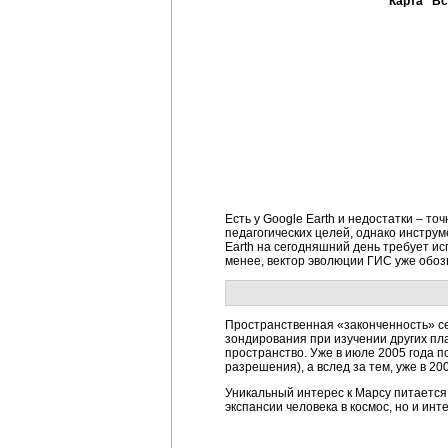
Карта "Вс
Есть у Google Earth и недостатки – т
педагогических целей, однако инстру
Earth на сегодняшний день требует и
менее, вектор эволюции ГИС уже обоз
Пространственная «законченность» с
зондирования при изучении других пл
пространство. Уже в июле 2005 года 
разрешения), а вслед за тем, уже в 20
Уникальный интерес к Марсу питается
экспансии человека в космос, но и и