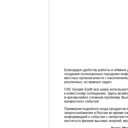
Благодаря удобству работы и обмена 
создания полноценных городских инф
местных органов власти с населением
различных, но важных задач.
ГИС Google Earth все шире использу
к новостному сообщению. Здесь возмо
в чрезвычайно сложную проблему. Вы
конкретного события.
Примером подобного рода продуктов я
энергоснабжения в России во время п
информацией о событии с гипертексто
института физики высоких энергий, м