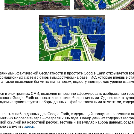
данными, фактической бесплатности и простоте Google Earth открывается воз
ормационных систем с открытым доступом на базе ГИС, которые впервые с
, а также позволили бы жителям на новом, недоступном прежде уровне взаим
ется в электронных СМИ, позволяя мгновенно сформировать изображение те
жности Google Earth становятся поистине безграничными. Однако поиск нужн
ходом из тупика служат наборы данных – файл с точечными отметками, сод
вляется набор данных для Google Earth, содержащий полную информацию обо
амятных морозов января – февраля 2006 года. Набор данных содержит геогр
вой ссылкой на новостной ресурс. Тестовый экземпляр набора данных, созд
ожно загрузить
здесь
.