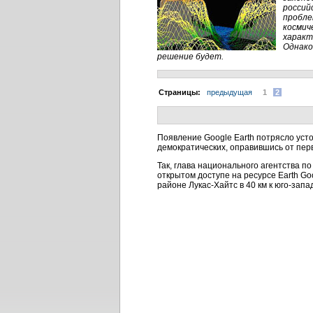
россий
пробле
космич
характ
Однако
решение будет.
Cтраницы:
предыдущая
1
2
Появление Google Earth потрясло уст
демократических, оправившись от пер
Так, глава национального агентства п
открытом доступе на ресурсе Earth Go
районе Лукас-Хайтс в 40 км к юго-запа