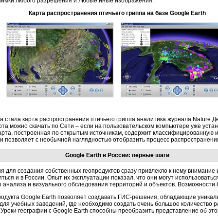
нимки любого разрешения и любые иные изображения.
Карта распространения птичьего гриппа на базе Google Earth
а стала карта распространения птичьего гриппа аналитика журнала Nature Дек
рта можно скачать по Сети – если на пользовательском компьютере уже устано
 Карта, построенная по открытым источникам, содержит классифицированну
 и позволяет с необычной наглядностью отобразить процесс распространения
Google Earth в России: первые шаги
я для создания собственных геопродуктов сразу привлекло к нему внимание 
яться и в России. Опыт их эксплуатации показал, что они могут использоват
о анализа и визуального обследования территорий и объектов. Возможности 
родукта Google Earth позволяет создавать ГИС-решения, обладающие уникал
 для учебных заведений, где необходимо создать очень большое количество 
Уроки географии с Google Earth способны преобразить представление об эт