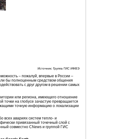
Источник: Группа ГИС ИФВЭ
можность – пожалуй, впервые в России –
тали бы полноценным средством общения
одействовать с друг другом в решении самых
рритории или региона, имеющего отношение
ой точки на глобусе зачастую превращается
ержащими точную информацию о локализации
 всех авариях систем тепло- и
афически привязанный точечный слой с
анный совместно CNews и группой ГИС