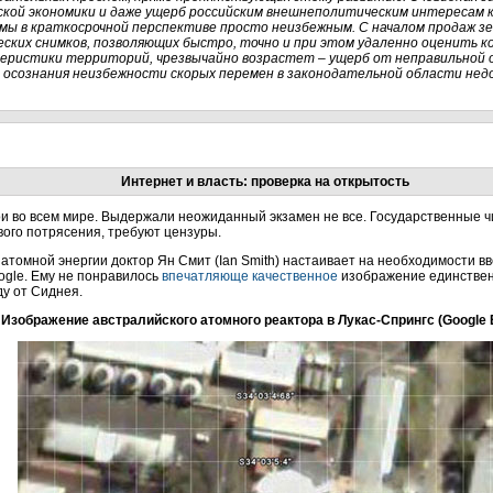
ской экономики и даже ущерб российским внешнеполитическим интересам
мы в краткосрочной перспективе просто неизбежным. С началом продаж з
еских снимков, позволяющих быстро, точно и при этом удаленно оценить 
еристики территорий, чрезвычайно возрастет – ущерб от неправильной 
 осознания неизбежности скорых перемен в законодательной области нед
Интернет и власть: проверка на открытость
ои во всем мире. Выдержали неожиданный экзамен не все. Государственные ч
вого потрясения, требуют цензуры.
о атомной энергии доктор Ян Смит (Ian Smith) настаивает на необходимости 
ogle. Ему не понравилось
впечатляюще качественное
изображение единственн
ду от Сиднея.
Изображение австралийского атомного реактора в Лукас-Спрингс (Google 