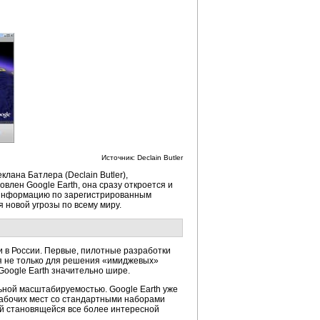
Источник: Declain Butler
лана Батлера (Declain Butler),
влен Google Earth, она сразу откроется и
ю информацию по зарегистрированным
 новой угрозы по всему миру.
и в России. Первые, пилотные разработки
ься не только для решения «имиджевых»
Google Earth значительно шире.
ьной масштабируемостью. Google Earth уже
рабочих мест со стандартными наборами
ой становящейся все более интересной