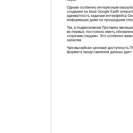
Однако особенно интересным оказало
создания на базе Google Earth операт
адекватность задачам интерфейса Goo
информации даже не прошедшим спец
Так, в подмосковном Протвино милиц
во-первых, постоянно иметь обновлен
«горячим следам». Это особенно важн
записям.
Чрезвычайная ценовая доступность ПО
формата представления данных дает 