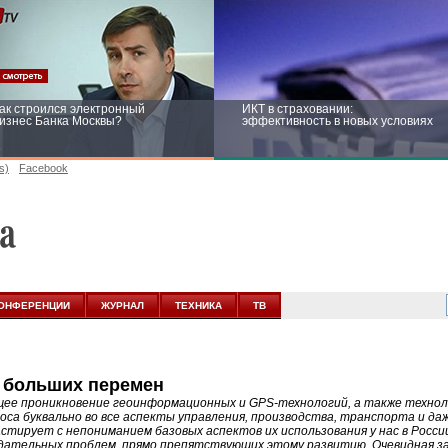
ак строился электронный
ИКТ в страховании:
изнес Банка Москвы?
эффективность в новых условиях
s)
Facebook
ейтинг CNewsInfrastructure 2015:
Информационная безопасность
риглашаем участвовать
бизнеса и госструктур: развитие в
новых условиях
ОНФЕРЕНЦИИ
ЖУРНАЛ
ТЕХНИКА
ТВ
е больших перемен
ее проникновение геоинформационных и GPS-технологий, а также технол
моса буквально во все аспекты управления, производства, транспорта и да
стирует с непониманием базовых аспектов их использования у нас в Росс
дательных проблем, прямо препятствующих этому развитию. Очевидная 