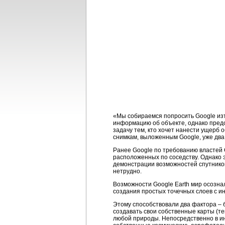
«Мы собираемся попросить Google изъя
информацию об объекте, однако предо
задачу тем, кто хочет нанести ущерб 
снимкам, выложенным Google, уже два 
Ранее Google по требованию властей 
расположенных по соседству. Однако 
демонстрации возможностей спутников
нетрудно.
Возможности Google Earth мир осозна
создания простых точечных слоев с 
Этому способствовали два фактора –
создавать свои собственные карты (т
любой природы. Непосредственно в ин