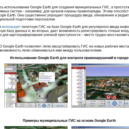
сь использование Google Earth для создания муниципальных ГИС, а простот
ивных систем – например, для органов охраны правопорядка. Этому способст
gle Earth. Она существенно упрощает процедуру ввода, обновления и редак
иальной подготовки персоналом.
ия
использует
пилотную ГИС на базе Google Earth для регулярного ввода инф
ную базу данных и, во-вторых, дает возможность регистрировать точные ко
о для картографирования уличной преступности – место трудно восстанови
 Google Earth позволяет легко масштабировать ГИС на новых рабочих местах
возможность легко обмениваться ими между пользователями.
Использование Google Earth для контроля правонарушений в городе
Примеры муниципальных ГИС на основе Google Earth