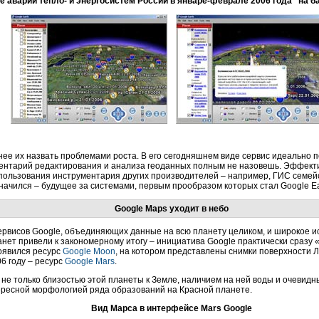
е аварии тепло- и энергосистем России в январе-феврале 2006 года" на ба
очнее их назвать проблемами роста. В его сегодняшнем виде сервис идеальн
ментарий редактирования и анализа геоданных полным не назовешь. Эффект
спользования инструментария других производителей – например, ГИС семейс
начился – будущее за системами, первым прообразом которых стал Google Ea
Google Maps уходит в небо
ервисов Google, объединяющих данные на всю планету целиком, и широкое и
анет привели к закономерному итогу – инициатива Google практически сразу 
появился ресурс
Google Moon
, на котором представлены снимки поверхности Лу
06 году – ресурс
Google Mars
.
 не только близостью этой планеты к Земле, наличием на ней воды и очевид
нтересной морфологией ряда образований на Красной планете.
Вид Марса в интерфейсе Mars Google