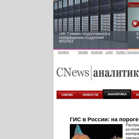
«Mr. Сумкин» подготовился к
К
прекращению поддержки
б
WS2003
English
Mobile
Android
Light
Twitter (topnew
Заоблачная оптимизация: как
Р
Faberlic изменил подход к
п
аналитике
АНАЛИТИКА
CNEWS
НОВОСТИ
К
ГИС в России: на порог
Растущ
из кос
контра
законо