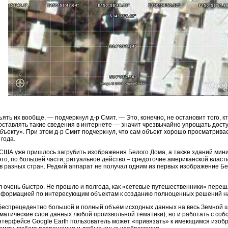
ть их вообще, — подчеркнул д-р Смит. — Это, конечно, не остановит того, 
ставлять такие сведения в интернете — значит чрезвычайно упрощать доступ
объекту». При этом д-р Смит подчеркнул, что сам объект хорошо просматривае
года.
США уже пришлось загрубить изображения Белого Дома, а также зданий мин
это, по большей части, ритуальное действо – средоточие американской влас
 разных стран. Редкий аппарат не получал одним из первых изображение Бел
л очень быстро. Не прошло и полгода, как «сетевые путешественники» переш
информацией по интересующим объектам к созданию полноценных решений н
 беспрецедентно большой и полный объем исходных данных на весь Земной ш
ематические слои данных любой произвольной тематики), но и работать с с
терфейсе Google Earth пользователь может «привязать» к имеющимся изобр