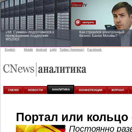
«Mr. Сумкин» подготовился к
Как строился электронный
прекращению поддержки
бизнес Банка Москвы?
WS2003
English
Mobile
Android
Light
Twitter (topnews)
Facebook
Заоблачная оптимизация: как
Рейтинг CNewsInfrastructure 20
Faberlic изменил подход к
приглашаем участвовать
аналитике
АНАЛИТИКА
CNEWS
НОВОСТИ
КОНФЕРЕНЦИИ
ЖУРНАЛ
Портал или кольцо
Постоянно раз