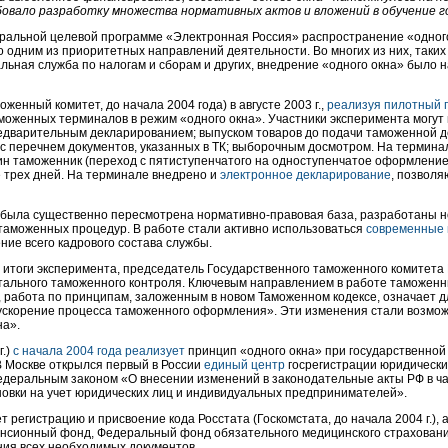
овало разработку множества нормативных актов и вложений в обучение г
ральной целевой программе «Электронная Россия» распространение «одного
о одним из приоритетных направлений деятельности. Во многих из них, таки
льная служба по налогам и сборам и других, внедрение «одного окна» было 
женный комитет, до начала 2004 года) в августе 2003 г.,
реализуя пилотный 
аможенных терминалов в режим «одного окна». Участники эксперимента могут
едварительным декларированием; выпуском товаров до подачи таможенной д
с перечнем документов, указанных в ТК; выборочным досмотром. На термина
ин таможенник (переход с пятиступенчатого на одноступенчатое оформление)
е трех дней. На терминале внедрено и
электронное декларирование
, позвол
та была существенно пересмотрена нормативно-правовая база, разработаны 
таможенных процедур. В работе стали активно использоваться
современные
ние всего кадрового состава службы.
 итоги эксперимента, председатель Государственного таможенного комитета М
тального таможенного контроля. Ключевым направлением в работе таможенн
т, работа по принципам, заложенным в новом Таможенном кодексе, означает 
ускорение процесса таможенного оформления». Эти изменения стали возмож
на».
г.)
с начала 2004 года реализует
принцип «одного окна» при государственной
 Москве открылся первый в России
единый центр
госрегистрации юридически
едеральным законом «О внесении изменений в законодательные акты РФ в ч
новки на учет юридических лиц и индивидуальных предпринимателей».
 регистрацию и присвоение кода Росстата (Госкомстата, до начала 2004 г.), а
нсионный фонд, Федеральный фонд обязательного медицинского страхования
ния всех необходимых документов.