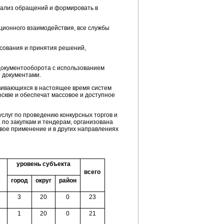
нализ обращений и формировать в
ционного взаимодействия, все службы
сования и принятия решений,
документооборота с использованием
 документами.
вивающихся в настоящее время систем
скве и обеспечат массовое и доступное
слуг по проведению конкурсных торгов и
 по закупкам и тендерам, организована
вое применение и в других направлениях
уровень субъекта
всего
город
округ
район
3
20
0
23
1
20
0
21