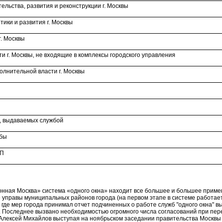
ельства, развития и реконструкции г. Москвы
ики и развития г. Москвы
. Москвы
и г. Москвы, не входящие в комплексы городского управления
лнительной власти г. Москвы
, выдаваемых службой
жбы
ЦП
онная Москва» система «одного окна» находит все большее и большее примен
 управы муниципальных районов города (на первом этапе в системе работает
 где мер города принимал отчет подчиненных о работе служб "одного окна" вы
. Последнее вызвано необходимостью огромного числа согласований при пере
лексей Михайлов выступая на ноябрьском заседании правительства Москвы о