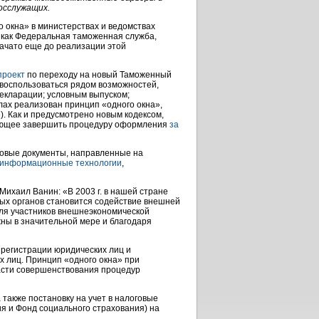
осслужащих.
 окна» в министерствах и ведомствах
х как Федеральная таможенная служба,
начато еще до реализации этой
проект
по переходу на новый Таможенный
 воспользоваться рядом возможностей,
екларации; условным выпуском;
лах реализован принцип «одного окна»,
. Как и предусмотрено новым кодексом,
яющее завершить процедуру оформления
за
новые документы, направленные на
 информационные технологии
,
ихаил Ванин: «В 2003 г. в нашей стране
ых органов становится содействие внешней
для участников внешнеэкономической
ны в значительной мере и благодаря
 регистрации юридических лиц и
х лиц. Принцип «одного окна» при
асти совершенствования процедур
 также постановку на учет в налоговые
 и Фонд социального страхования) на