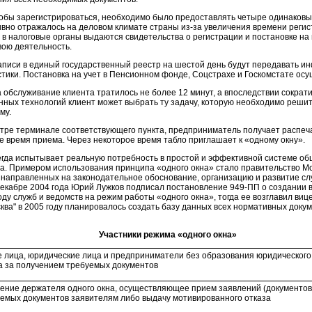
обы зарегистрироваться, необходимо было предоставлять четыре одинаковы
тивно отражалось на деловом климате страны
из-за
увеличения времени регист
в налоговые органы выдаются свидетельства о регистрации и постановке на 
свою деятельность.
писи в единый государственный реестр на шестой день будут передавать и
ики. Постановка на учет в Пенсионном фонде, Соцстрахе и Госкомстате осу
а обслуживание клиента тратилось не более 12 минут, а впоследствии сократ
х технологий клиент может выбрать ту задачу, которую необходимо решить
му.
тре терминале соответствующего пункта, предприниматель получает распеча
е время приема. Через некоторое время табло приглашает к «одному окну».
егда испытывает реальную потребность в простой и эффективной системе об
а. Примером использования принципа «одного окна» стало правительство М
 направленных на законодательное обоснование, организацию и развитие сл
В декабре 2004 года Юрий Лужков подписал постановление
949-ПП
о создании 
ду служб и ведомств на режим работы «одного окна», тогда ее возглавил
виц
а" в 2005 году планировалось создать базу данных всех нормативных докуме
Участники режима «одного окна»
 лица, юридические лица и предприниматели без образования юридического
а за получением требуемых документов
ние держателя одного окна, осуществляющее прием заявлений (документов)
емых документов заявителям либо выдачу мотивированного отказа