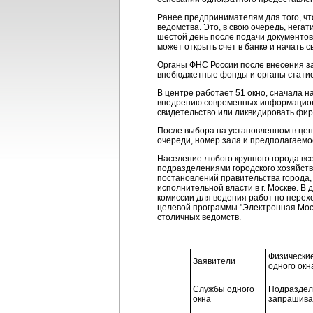
Ранее предпринимателям для того, чт
ведомства. Это, в свою очередь, нега
шестой день после подачи документов 
может открыть счет в банке и начать 
Органы ФНС России после внесения за
внебюджетные фонды и органы статист
В центре работает 51 окно, сначала н
внедрению современных информационны
свидетельство или ликвидировать фир
После выбора на установленном в цен
очереди, номер зала и предполагаемо
Население любого крупного города вс
подразделениями городского хозяйств
постановлений правительства города,
исполнительной власти в г. Москве. 
комиссии для ведения работ по перехо
целевой программы "Электронная Москв
столичных ведомств.
Физические
Заявители
одного окн
Службы одного
Подразделе
окна
запрашива