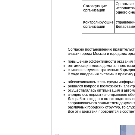
Органы исп
Согласующие
исполнител
организации
одного окн
Контролирующие
Управление
организации
Департаме
Согласно постановлению правительс
власти города Москвы и городских ор
повышение эффективности оказания г
оптимизация межведомственного взаи
снижение административных барьеров
В ходе внедрения системы в практику
обеспечивалась связь среды информац
решался вопрос о возможности электр
осуществлялась оптимизация и автома
внедрялось нормативно-правовое обе
Для работы «одного окна» подготовле
запрашиваемого заявителем документа
различных городских структур, то слу
Все эти действия проводятся в соотв