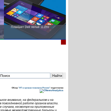
Планшет Dell Venue 11 Pro
Пора выбирать Fujitsu!
Обзор
"ИТ в органах госвласти России"
подготовлен
ьное внимание, на федеральном и на
в повседневной работе органов власти.
е случаев, несмотря на приложенные
незримые межведомственные барьеры и