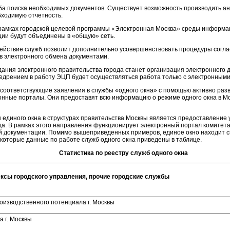
а поиска необходимых документов. Существует возможность производить а
ходимую отчетность.
 рамках городской целевой программы «Электронная Москва» среды информа
ции будут объединены в «общую» сеть.
ействие служб позволит дополнительно усовершенствовать процедуры согла
в электронного обмена документами.
ания электронного правительства города станет организация электронного 
едрением в работу ЭЦП будет осуществляться работа только с электронными
 соответствующие заявления в службы «одного окна» с помощью активно раз
онные порталы. Они предоставят всю информацию о режиме одного окна в Мо
единого окна в структурах правительства Москвы является предоставление у
да. В рамках этого направления функционирует электронный портал комитета
й документации. Помимо вышеприведенных примеров, единое окно находит с
которые данные по работе служб одного окна приведены в таблице.
Статистика по реестру служб одного окна
ксы городского управления, прочие городские службы
оизводственного потенциала г. Москвы
а г. Москвы