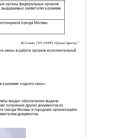
ные органы федеральных органов
в, выдаваемых заявителю в режиме
потенциала города Москвы,
1
Источник: ГУП «ГНПП «Гранит-Центр»
ого окна» в работе органов исполнительной
 в режиме «одного окна»;
лужбы входит обеспечение выдачи
мо получение других документов из
ти города Москвы и городских организациях.
аявителям документов.