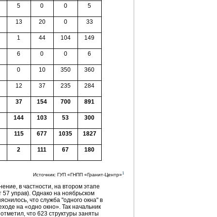
5
0
0
5
13
20
0
33
1
44
104
149
6
0
0
6
0
10
350
360
12
37
235
284
37
154
700
891
144
103
53
300
115
677
1035
1827
2
111
67
180
1
Источник: ГУП «ГНПП «Гранит-Центр»
ение, в частности, на втором этапе
 57 управ). Однако на ноябрьском
яснилось, что служба "одного окна" в
ходе на «одно окно». Так начальник
тметил, что 623 структуры заняты