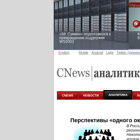
«Mr. Сумкин» подготовился к
К
прекращению поддержки
б
WS2003
English
Mobile
Android
Light
Twitter (topnew
Заоблачная оптимизация: как
Р
Faberlic изменил подход к
п
аналитике
АНАЛИТИКА
CNEWS
НОВОСТИ
К
Перспективы «одного ок
В Росс
регион
Некото
усилия