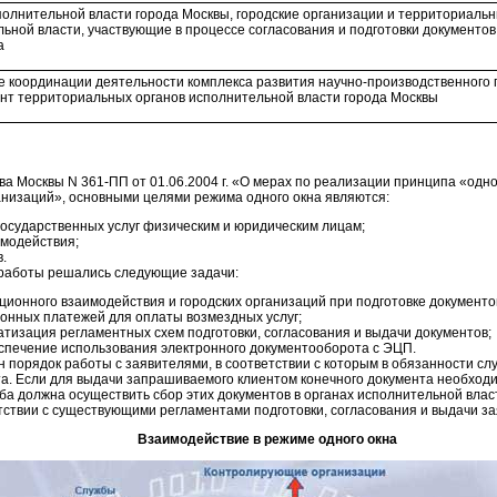
олнительной власти города Москвы, городские организации и территориаль
ьной власти, участвующие в процессе согласования и подготовки документо
а
 координации деятельности комплекса развития научно-производственного 
нт территориальных органов исполнительной власти города Москвы
тва Москвы
N 361-ПП
от 01.06.2004 г. «О мерах по реализации принципа «одн
ганизаций», основными целями режима одного окна являются:
осударственных услуг физическим и юридическим лицам;
модействия;
.
 работы решались следующие задачи:
ионного взаимодействия и городских организаций при подготовке документов
онных платежей для оплаты возмездных услуг;
тизация регламентных схем подготовки, согласования и выдачи документов;
спечение использования электронного документооборота с ЭЦП.
н порядок работы с заявителями, в соответствии с которым в обязанности с
. Если для выдачи запрашиваемого клиентом конечного документа необходи
жба должна осуществить сбор этих документов в органах исполнительной влас
етствии с существующими регламентами подготовки, согласования и выдачи з
Взаимодействие в режиме одного окна