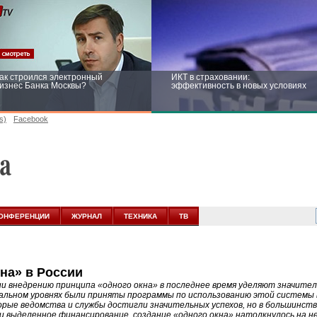
ак строился электронный
ИКТ в страховании:
изнес Банка Москвы?
эффективность в новых условиях
s)
Facebook
ейтинг CNewsInfrastructure 2015:
Информационная безопасность
риглашаем участвовать
бизнеса и госструктур: развитие в
новых условиях
ОНФЕРЕНЦИИ
ЖУРНАЛ
ТЕХНИКА
ТВ
на» в России
ии внедрению принципа «одного окна» в последнее время уделяют значител
альном уровнях были приняты программы по использованию этой системы 
рые ведомства и службы достигли значительных успехов, но в большинств
 и выделенное финансирование, создание «одного окна» натолкнулось на 