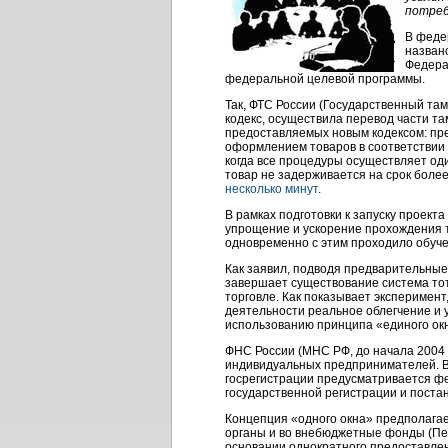
потреб
В феде
назван
Федера
федеральной целевой программы.
Так, ФТС России (Государственный тамо
кодекс, осуществила перевод части т
предоставляемых новым кодексом: пр
оформлением товаров в соответствии 
когда все процедуры осуществляет од
товар не задерживается на срок боле
несколько минут
.
В рамках подготовки к запуску проек
упрощение и ускорение прохождения 
одновременно с этим проходило обуче
Как заявил, подводя предварительные
завершает существование система то
торговле. Как показывает эксперимен
деятельности реальное облегчение и 
использованию принципа «единого ок
ФНС России (МНС РФ, до начала 2004 
индивидуальных предпринимателей. В
госрегистрации предусматривается ф
государственной регистрации и поста
Концепция «одного окна» предполагает
органы и во внебюджетные фонды (Пе
основании однократного предоставле