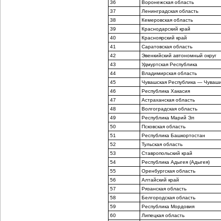
36
Воронежская область
37
Ленинградская область
38
Кемеровская область
39
Краснодарский край
40
Красноярский край
41
Саратовская область
42
Эвенкийский автономный округ
43
Удмуртская Республика
44
Владимирская область
45
Чувашская Республика — Чуваш
46
Республика Хакасия
47
Астраханская область
48
Волгоградская область
49
Республика Марий Эл
50
Псковская область
51
Республика Башкортостан
52
Тульская область
53
Ставропольский край
54
Республика Адыгея (Адыгея)
55
Оренбургская область
56
Алтайский край
57
Рязанская область
58
Белгородская область
59
Республика Мордовия
60
Липецкая область