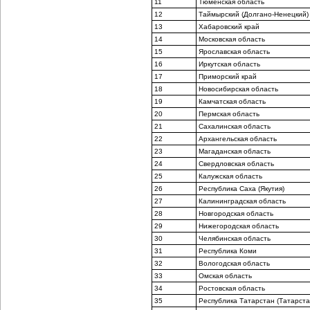
11
Тюменская область
12
Таймырский (Долгано-Ненецкий) 
13
Хабаровский край
14
Московская область
15
Ярославская область
16
Иркутская область
17
Приморский край
18
Новосибирская область
19
Камчатская область
20
Пермская область
21
Сахалинская область
22
Архангельская область
23
Магаданская область
24
Свердловская область
25
Калужская область
26
Республика Саха (Якутия)
27
Калининградская область
28
Новгородская область
29
Нижегородская область
30
Челябинская область
31
Республика Коми
32
Вологодская область
33
Омская область
34
Ростовская область
35
Республика Татарстан (Татарста