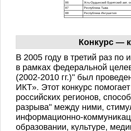
86
Усть-Ордынский Бурятский авт. о
87
Республика Тыва
88
Республика Ингушетия
Конкурс — к
В 2005 году в третий раз по
в рамках федеральной целе
(2002-2010 гг.)" был провед
ИКТ». Этот конкурс помогае
российских регионов, спосо
разрыва" между ними, стиму
информационно-коммуникаци
образовании, культуре, мед