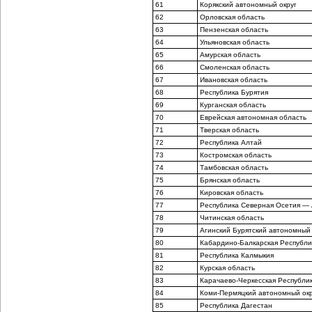
61
Корякский автономный округ
62
Орловская область
63
Пензенская область
64
Ульяновская область
65
Амурская область
66
Смоленская область
67
Ивановская область
68
Республика Бурятия
69
Курганская область
70
Еврейская автономная область
71
Тверская область
72
Республика Алтай
73
Костромская область
74
Тамбовская область
75
Брянская область
76
Кировская область
77
Республика Северная Осетия —
78
Читинская область
79
Агинский Бурятский автономный 
80
Кабардино-Балкарская Республи
81
Республика Калмыкия
82
Курская область
83
Карачаево-Черкесская Республи
84
Коми-Пермяцкий автономный окр
85
Республика Дагестан