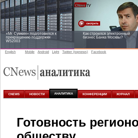
«Mr. Сумкин» подготовился к
Как строился электронный
прекращению поддержки
бизнес Банка Москвы?
WS2003
English
Mobile
Android
Light
Twitter (topnews)
Facebook
Заоблачная оптимизация: как
Рейтинг CNewsInfrastructure 20
Faberlic изменил подход к
приглашаем участвовать
аналитике
АНАЛИТИКА
CNEWS
НОВОСТИ
КОНФЕРЕНЦИИ
ЖУРНАЛ
Готовность регион
обществу