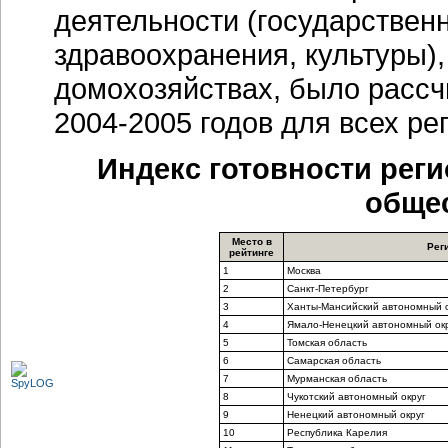
деятельности (государственн
здравоохранения, культуры),
домохозяйствах, было рассч
2004-2005 годов для всех ре
Индекс готовности рег
общес
Место в
Рег
рейтинге
1
Москва
2
Санкт-Петербург
3
Ханты-Мансийский автономный о
4
Ямало-Ненецкий автономный ок
5
Томская область
6
Самарская область
7
Мурманская область
8
Чукотский автономный округ
9
Ненецкий автономный округ
10
Республика Карелия