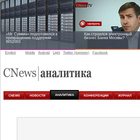
«Mr. Сумкин» подготовился к
Как строился электронный
прекращению поддержки
бизнес Банка Москвы?
WS2003
English
Mobile
Android
Light
Twitter (topnews)
Facebook
Заоблачная оптимизация: как
Рейтинг CNewsInfrastructure 20
Faberlic изменил подход к
приглашаем участвовать
аналитике
АНАЛИТИКА
CNEWS
НОВОСТИ
КОНФЕРЕНЦИИ
ЖУРНАЛ