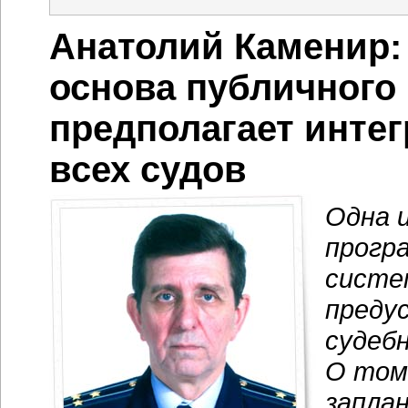
Анатолий Каменир
основа публичного 
предполагает инте
всех судов
Одна 
прогр
систе
преду
судеб
О том
запла