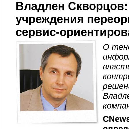
Владлен Скворцов:
учреждения переор
сервис-ориентиро
О тен
инфор
власт
контр
решен
Владл
компа
CNews
опред