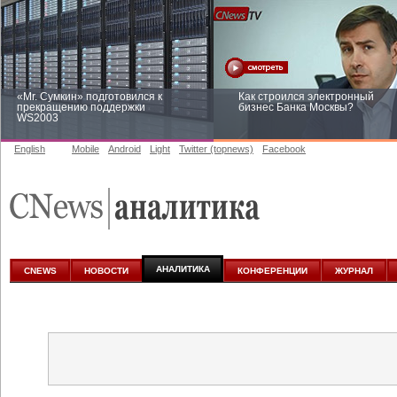
«Mr. Сумкин» подготовился к
Как строился электронный
прекращению поддержки
бизнес Банка Москвы?
WS2003
English
Mobile
Android
Light
Twitter (topnews)
Facebook
Заоблачная оптимизация: как
Рейтинг CNewsInfrastructure 20
Faberlic изменил подход к
приглашаем участвовать
аналитике
АНАЛИТИКА
CNEWS
НОВОСТИ
КОНФЕРЕНЦИИ
ЖУРНАЛ