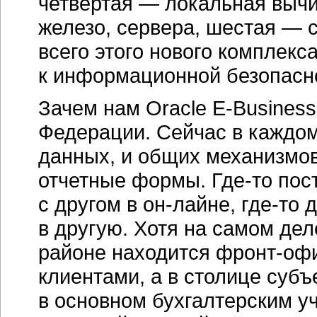
четвертая — локальная вычи
железо, сервера, шестая — 
всего этого нового комплекс
к информационной безопасн
Зачем нам Oracle E-Busines
Федерации. Сейчас в каждом
данных, и общих механизмов
отчетные формы.
Где-то
пост
с другом в
он-лайне
,
где-то
д
в другую. Хотя на самом де
районе находится
фронт-оф
клиентами, а в столице суб
в основном бухгалтерским у