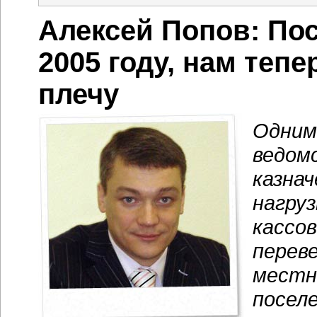
Алексей Попов: Пос
2005 году, нам теп
плечу
Одним
ведом
казнач
нагруз
кассов
перев
местн
посел