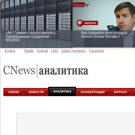
«Mr. Сумкин» подготовился к
Как строился электронный
прекращению поддержки
бизнес Банка Москвы?
WS2003
English
Mobile
Android
Light
Twitter (topnews)
Facebook
Заоблачная оптимизация: как
Рейтинг CNewsInfrastructure 20
Faberlic изменил подход к
приглашаем участвовать
аналитике
АНАЛИТИКА
CNEWS
НОВОСТИ
КОНФЕРЕНЦИИ
ЖУРНАЛ