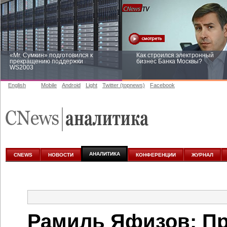
«Mr. Сумкин» подготовился к
Как строился электронный
прекращению поддержки
бизнес Банка Москвы?
WS2003
English
Mobile
Android
Light
Twitter (topnews)
Facebook
Заоблачная оптимизация: как
Рейтинг CNewsInfrastructure 20
Faberlic изменил подход к
приглашаем участвовать
аналитике
АНАЛИТИКА
CNEWS
НОВОСТИ
КОНФЕРЕНЦИИ
ЖУРНАЛ
Рамиль Яфизов: Пр