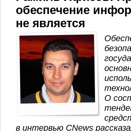
обеспечение инфор
не является
Обесп
безоп
госуд
основ
испол
техно
О сост
тенде
средс
в интервью CNews рассказ