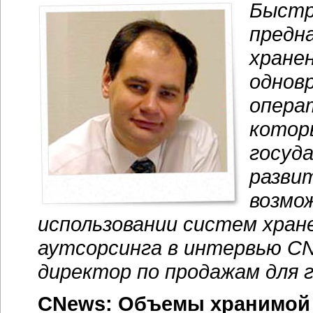
Быстр
предн
хранен
однов
опера
котор
госуд
разви
возмо
использовании систем хране
аутсорсинга в интервью CN
директор по продажам для г
CNews: Объемы хранимой 