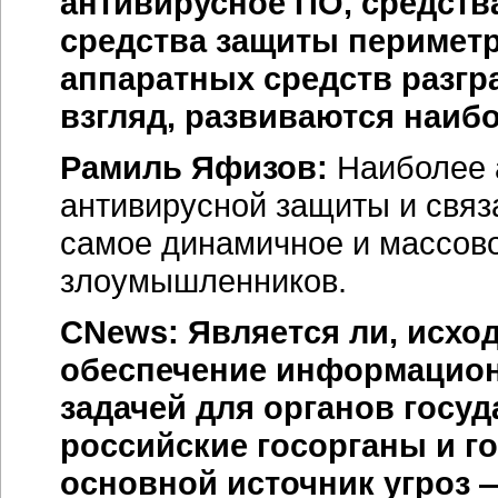
антивирусное ПО, средств
средства защиты перимет
аппаратных средств разгра
взгляд, развиваются наибо
Рамиль Яфизов:
Наиболее а
антивирусной защиты и связа
самое динамичное и массово
злоумышленников.
CNews: Является ли, исхо
обеспечение информацион
задачей для органов госу
российские госорганы и г
основной источник угроз —