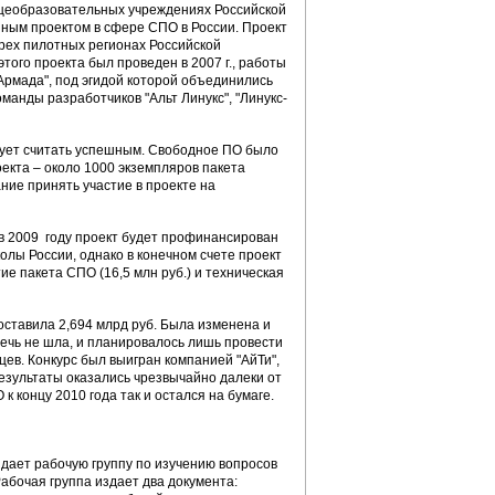
бщеобразовательных учреждениях Российской
нным проектом в сфере СПО в России. Проект
трех пилотных регионах Российской
того проекта был проведен в 2007 г., работы
Армада", под эгидой которой объединились
оманды разработчиков "Альт Линукс", "Линукс-
дует считать успешным. Свободное ПО было
екта – около 1000 экземпляров пакета
ие принять участие в проекте на
 в 2009 году проект будет профинансирован
олы России, однако в конечном счете проект
тие пакета СПО (16,5 млн руб.) и техническая
оставила 2,694 млрд руб. Была изменена и
ечь не шла, и планировалось лишь провести
ев. Конкурс был выигран компанией "АйТи",
езультаты оказались чрезвычайно далеки от
 концу 2010 года так и остался на бумаге.
здает рабочую группу по изучению вопросов
абочая группа издает два документа: