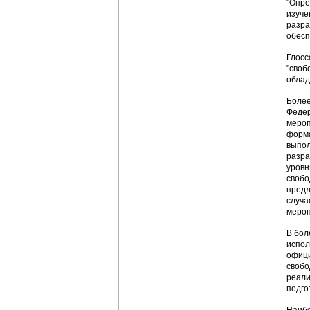
"Опре
изуче
разра
обесп
Глосс
"своб
облад
Более
Федер
мероп
форма
выпол
разра
уровн
свобо
предл
случа
мероп
В бол
испол
офици
свобо
реали
подго