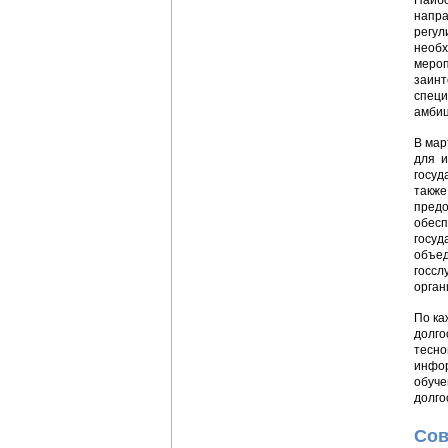
Наибо
напра
регул
необх
мероп
заинт
специ
амбиц
В мар
для и
госуд
также
предо
обесп
госуд
объед
госсл
орган
По ка
долго
тесно
инфор
обуче
долго
Сов