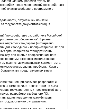
нологии членами рабочей группы по
оссарий) и "План мероприятий по содействию
енной власти свободного программного
еделенности, окружающей понятие
 от государства документов сегодня
ий "по содействию разработке в Российской
программного обеспечения". В рлане
ия открытых стандартов (и конкретно
ий для свободного и проприетарного ПО при
ных организациях по стандартизации,
сзаказу, повышение профессионального
пов программ, в которых использование
гом являлся декларативным документом, а
етическом осмыслении проблемы. Как и в
и большинства представленных в нем
екте "Концепции развития разработки и
вана в марте 2008, однако так и не была
зации государственных проектов в области
уктуры разработки свободного ПО,
организация повышения квалификации,
ти государственного управления.