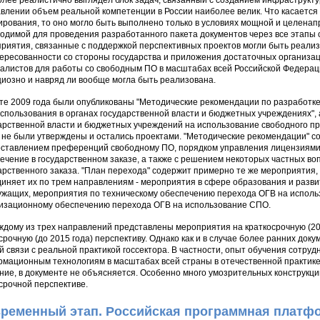
лее реалистично выглядел блок задач, связанный с созданием инфраструктур
влении объем реальной компетенции в России наиболее велик. Что касается
ирования, то оно могло быть выполнено только в условиях мощной и целена
одимой для проведения разработанного пакета документов через все этапы 
риятия, связанные с поддержкой перспективных проектов могли быть реали
ересованности со стороны государства и приложения достаточных организац
алистов для работы со свободным ПО в масштабах всей Российской Федерац
иозно и навряд ли вообще могла быть реализована.
те 2009 года были опубликованы "Методические рекомендации по разработк
спользования в органах государственной власти и бюджетных учреждениях", 
арственной власти и бюджетных учреждений на использование свободного пр
 не были утверждены и остались проектами. "Методические рекомендации" с
ставлением преференций свободному ПО, порядком управления лицензиями
ечение в государственном заказе, а также с решением некоторых частных воп
арственного заказа. "План перехода" содержит примерно те же мероприятия, 
иняет их по трем направлениям - мероприятия в сфере образования и разв
ужащих, мероприятия по техническому обеспечению перехода ОГВ на испол
изационному обеспечению перехода ОГВ на использование СПО.
ждому из трех направлений представлены мероприятия на краткосрочную (200
срочную (до 2015 года) перспективу. Однако как и в случае более ранних до
й связи с реальной практикой госсектора. В частности, опыт обучения сотруд
мационным технологиям в масштабах всей страны в отечественной практике о
ние, в документе не объясняется. Особенно много умозрительных конструкци
срочной перспективе.
ременный этап. Российская программная платф