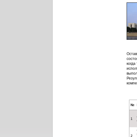
Остав
состо
когда
испол
выпол
Резул
компе
№
1
2