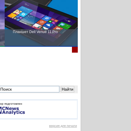
Планшет Dell Venue 11 Pro
Пора выбирать Fujitsu!
ор подготовлен
версия для печати