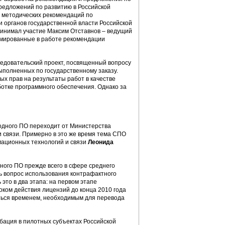
редложений по развитию в Российской
 методических рекомендаций по
 органов государственной власти Российской
ринимал участие Максим Отставнов – ведущий
рмированные в работе рекомендации
ледовательский проект, посвященный вопросу
ыполненных по государственному заказу.
 прав на результаты работ в качестве
ботке программного обеспечения. Однако за
бодного ПО переходит от Министерства
и связи. Примерно в это же время тема СПО
мационных технологий и связи
Леонида
дного ПО прежде всего в сфере среднего
ь вопрос использования контрафактного
то в два этапа: на первом этапе
оком действия лицензий до конца 2010 года
иться временем, необходимым для перевода
бация в пилотных субъектах Российской