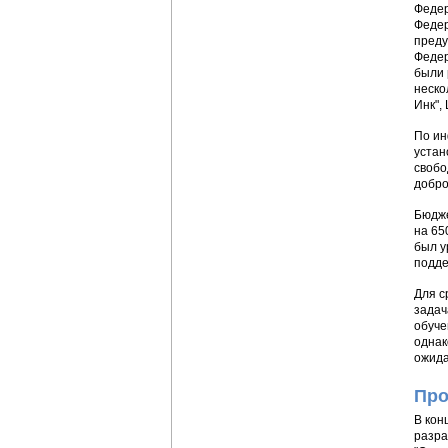
Федер
Федер
преду
Федер
были 
неско
Инк",
По ин
устан
свобо
добро
Бюдже
на 65
был у
подде
Для с
задач
обуче
однак
ожида
Про
В кон
разра