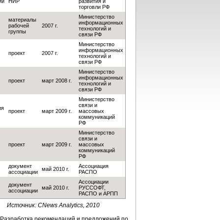
ии
НИР
развития и
торговли РФ
Министерство
материалы
информационных
рабочей
2007 г.
технологий и
группы
связи РФ
Министерство
информационных
проект
2007 г.
технологий и
связи РФ
Министерство
информационных
проект
март 2008 г.
технологий и
связи РФ
Министерство
связи и
ия
проект
март 2009 г.
массовых
коммуникаций
РФ
Министерство
связи и
проект
март 2009 г.
массовых
коммуникаций
РФ
документ
Ассоциация
май 2010 г.
ассоциации
РАСПО
Ассоциации
документ
май 2010 г.
РУССОФТ,
ассоциации
РАСПО и АРПП
Источник: CNews Analytics, 2010
 "Разработка рекомендаций и предложений по