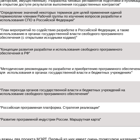
(авторские, имущественные). Разработка типовых регламентов подготовки и публикац
в открытом доступе результатов выполнения государственных контрактов"
"Определение значений некоторых терминов для целей применения единой
терминологии членами Рабочей группы по изучению вопросов разработки и
использования СПО в Российской Федерации"
"План мероприятий по содействию разработке в Российской Федерации, а также
использованию в органах государственной власти свободного программного
обеспечения (с открытыми исходными кодами)"
"Концепции развития разработки и использования свободного программного
обеспечения в РФ"
"Методические рекомендации по разработке и приобретению программного обеспечен
для использования в органах государственной власти и бюджетных учреждениях"
"План перехода органов государственной власти и бюджетных учреждений на
использование свободного программного обеспечения"
"Российская программная платформа. Стратегия реализации"
"Развитие программной индустрии России. Маршрутная карта"
 важны два проекта МЭРТ. Первый из них имеет очень громоздкое название: