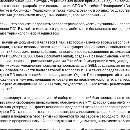
деление значений некоторых терминов для целей применения единой терми
нию вопросов разработки и использования СПО в Российской Федерации" (Гл
ботке в Российской Федерации, а также использованию в органах государств
ечения (с открытыми исходными кодами)" (План мероприятий).
арий – это попытка разрешить вопрос терминологической путаницы и неопр
одное ПО". В какой-то мере этого удалось добиться, и большинство исходящих
ают терминологическим единством.
 значимым документом является План, в котором намечено восемь мероприят
ации, а также использованию в органах государственной власти свободного 
риятий предусмотрены действия, направленные на расширение использован
та ИСО/МЭК 26300 Open Document Format), создания равных рыночных услов
нении госзаказов, расширение участия Российской Федерации в международ
ботку схемы управления правами на программы для ЭВМ, создаваемые по го
я и осведомленности пользователей в вопросах ИКТ, а также определение ти
дного ПО является наиболее оправданным. Однако План мероприятий во мно
оженные в нем рекомендации основаны не на практическом опыте, а на теор
е с рекомендациями МЭРТ 2003 года, государство не было готов к реализаци
риятий.
ее развернутом виде аналогичный набор мероприятий был представлен в про
ьзования свободного программного обеспечения в РФ", которая была опублико
ально утверждена. Проект Концепции предлагает четыре направления реали
дного ПО - совершенствование правового регулирования, создание инфрастр
зация и поддержка перспективных проектов по разработке свободного ПО, 
товки и профессиональной переподготовки специалистов, в том числе в облас