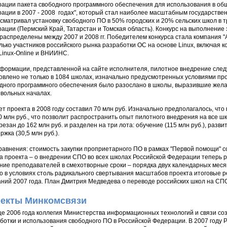
ации пакета свободного программного обеспечения для использования в о
ации в 2007 - 2008 годах", который стал наиболее масштабным государстве
сматривал установку свободного ПО в 50% городских и 20% сельских школ в 
ации (Пермский Край, Татарстан и Томская область). Конкурс на выполнение э
распределены между 2007 и 2008 гг. Победителем конкурса стала компания "
лько участников российского рынка разработки ОС на основе Linux, включая к
 Linux-Online и ВНИИНС.
формации, представленной на сайте исполнителя, пилотное внедрение сле
овлено не только в 1084 школах, изначально предусмотренных условиями про
дного программного обеспечения было разослано в школы, выразившие желан
вольных началах.
т проекта в 2008 году составил 70 млн руб. Изначально предполагалось, что
0 млн руб., что позволит распространить опыт пилотного внедрения на все шк
резан до 162 млн руб. и разделен на три лота: обучение (115 млн руб.), разви
ржка (30,5 млн руб.).
равнения: стоимость закупки проприетарного ПО в рамках "Первой помощи" с
а проекта – о внедрении СПО во всех школах Российской Федерации теперь р
ние преподавателей в смехотворные сроки – порядка двух календарных месяц
о в условиях столь радикального свертывания масштабов проекта итоговые р
ний 2007 года. План Дмитрия Медведева о переводе российских школ на СПО к
екты Минкомсвязи
це 2006 года коллегия Министерства информационных технологий и связи со
ботки и использования свободного ПО в Российской Федерации. В 2007 году Р