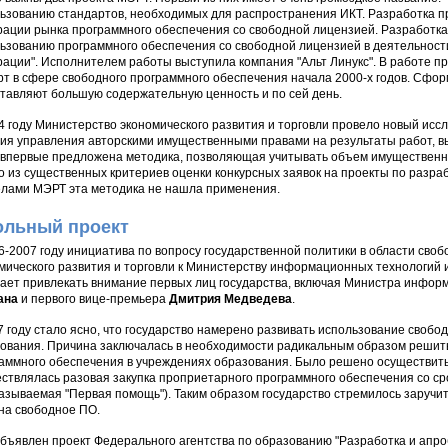
ьзованию стандартов, необходимых для распространения ИКТ. Разработка п
ации рынка программного обеспечения со свободной лицензией. Разработка
ьзованию программного обеспечения со свободной лицензией в деятельности
ации". Исполнителем работы выступила компания "Альт Линукс". В работе п
рт в сфере свободного программного обеспечения начала 2000-х годов. Сфо
тавляют большую содержательную ценность и по сей день.
4 году Министерство экономического развития и торговли провело новый исс
ия управления авторскими имущественными правами на результаты работ, в
впервые предложена методика, позволяющая учитывать объем имущественных
о из существенных критериев оценки конкурсных заявок на проекты по разра
лами МЭРТ эта методика не нашла применения.
льный проект
6-2007 году инициатива по вопросу государственной политики в области сво
мического развития и торговли к Министерству информационных технологий 
ает привлекать внимание первых лиц государства, включая Министра инфор
ана
и первого вице-премьера
Дмитрия Медведева
.
7 году стало ясно, что государство намерено развивать использование свобо
ования. Причина заключалась в необходимости радикальным образом решит
аммного обеспечения в учреждениях образования. Было решено осуществить э
ствлялась разовая закупка проприетарного программного обеспечения со ср
называемая "Первая помощь"). Таким образом государство стремилось заруч
на свободное ПО.
бъявлен проект Федерального агентства по образованию "Разработка и апро