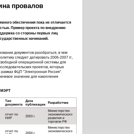
ина провалов
ммного обеспечения пока не отличается
стью. Пример проекта по внедрению
оддержка со стороны первых лиц
осударственных начинаний.
новании документов разобраться, в чем
итику следует датировать 2006-2007 гг.,
 свободной операционной системы для
исследовательских проектов, которые
в рамках ФЦП "Электронная Россия".
ключевое значение для накопления
е МЭРТ
Тип
Дата
Разработчик
документа
публикации
Министерство
отчет по
экономического
2003 г.
НИР
развития и
торговли РФ
Министерство
отчет по
экономического
2004 г.