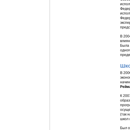
испол
Федер
испол
Федер
экспе
предс
В 200
влиян
Была 
одног
преде
Шко
В 200
эконо
начин
Рейм
К 200
образ
прогр
осуще
(так 
школ 
Был о