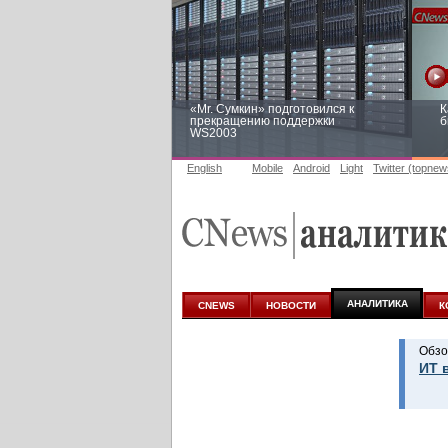
«Mr. Сумкин» подготовился к
К
прекращению поддержки
б
WS2003
English
Mobile
Android
Light
Twitter (topnew
Заоблачная оптимизация: как
Р
Faberlic изменил подход к
п
аналитике
АНАЛИТИКА
CNEWS
НОВОСТИ
К
Обзо
ИТ 