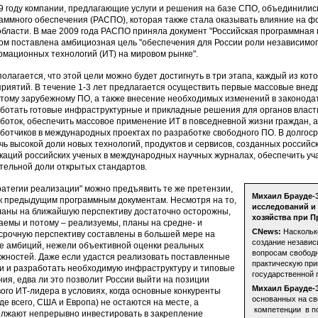
9 году компании, предлагающие услуги и решения на базе СПО, объединилис
аммного обеспечения (РАСПО), которая также стала оказывать влияние на ф
области. В мае 2009 года РАСПО приняла документ "Российская программная 
ом поставлена амбициозная цель "обеспечения для России роли независимого
мационных технологий (ИТ) на мировом рынке".
олагается, что этой цели можно будет достигнуть в три этапа, каждый из ко
риятий. В течение 1-3 лет предлагается осуществить первые массовые вне
тому зарубежному ПО, а также внесение необходимых изменений в законодат
ботать готовые инфраструктурные и прикладные решения для органов власти
боток, обеспечить массовое применение ИТ в повседневной жизни граждан, а
ботчиков в международных проектах по разработке свободного ПО. В долгоср
чь высокой доли новых технологий, продуктов и сервисов, созданных российс
каций российских ученых в международных научных журналах, обеспечить уч
тельной доли открытых стандартов.
ратегии реализации" можно предъявить те же претензии,
Михаил Брауде-З
 к предыдущим программным документам. Несмотря на то,
исследований и
ланы на ближайшую перспективу достаточно осторожны,
хозяйства при П
аемы и потому – реализуемы, планы на средне- и
CNews:
Насколько
срочную перспективу составлены в большей мере на
создание независ
е амбиций, нежели объективной оценки реальных
вопросам свободн
жностей. Даже если удастся реализовать поставленные
практическую пр
и и разработать необходимую инфраструктуру и типовые
государственной 
ия, едва ли это позволит России выйти на позиции
Михаил Брауде-
ого ИТ-лидера в условиях, когда основные конкуренты
основанных на св
де всего, США и Европа) не остаются на месте, а
компетенции в п
лжают непрерывно инвестировать в закрепление