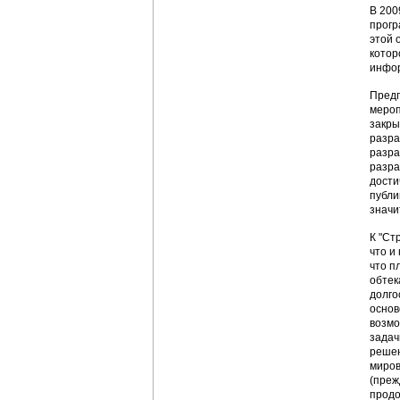
В 200
прогр
этой 
котор
инфор
Предп
мероп
закры
разра
разра
разра
дости
публи
значи
К "Ст
что и
что п
обтек
долго
основ
возмо
задач
решен
миров
(преж
продо