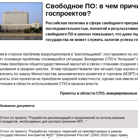
Свободное ПО: в чем прич
госпроектов?
Российская политика в сфере свободного програ
последовательностью, полнотой и результативно
свободного ПО в школах показывает, что даже п
государства не может служить залогом успеха г
ив в стороне проблему коррупционеров и "распильщиков", постараемся на ос
ят основные проблемы сложившейся ситуации. Вхождение СПО в "большую" пол
 тема приобрела общегосударственный масштаб в связи с планами создания
ьзования в средних школах. Этому предшествовали три-четыре года научно-
нялись по заказу Министерства экономического развития и торговли (МЭРТ) 
ьтаты этих проектов не приобрели широкой известности, однако они имели 
тенции в области использования СПО в органах власти.
Проекты в области СПО, инициированны
Название документа
Отчет по проекту "Разработка рекомендаций и предложений по использованию
стандартов, необходимых для распространения ИКТ..."
Отчет по проекту "Разработка типовых лицензий на приобретаемые в рамках
государственных контрактов ФЦП "Электронная Россия" (2002-2010 годы) права