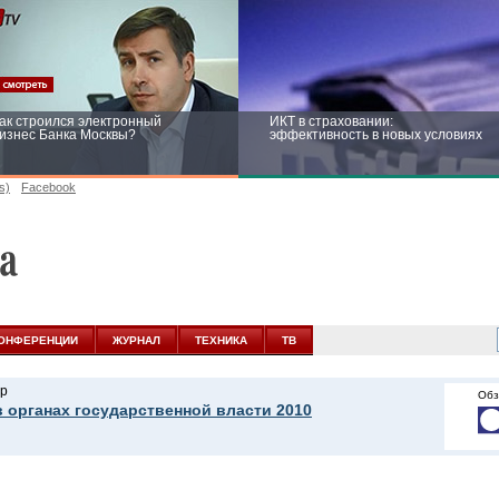
ак строился электронный
ИКТ в страховании:
изнес Банка Москвы?
эффективность в новых условиях
s)
Facebook
ейтинг CNewsInfrastructure 2015:
Информационная безопасность
риглашаем участвовать
бизнеса и госструктур: развитие в
новых условиях
ОНФЕРЕНЦИИ
ЖУРНАЛ
ТЕХНИКА
ТВ
р
Обз
в органах государственной власти 2010