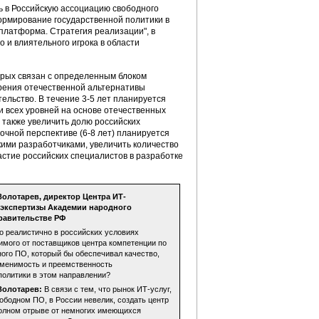
ь в Российскую ассоциацию свободного
ормирование государственной политики в
платформа. Стратегия реализации", в
 и влиятельного игрока в области
торых связан с определенным блоком
дрения отечественной альтернативы
ельство. В течение 3-5 лет планируется
 всех уровней на основе отечественных
 также увеличить долю российских
очной перспективе (6-8 лет) планируется
кими разработчиками, увеличить количество
астие российских специалистов в разработке
олотарев, директор Центра ИТ-
 экспертизы Академии народного
равительстве РФ
 реалистично в российских условиях
имого от поставщиков центра компетенции по
ого ПО, который бы обеспечивал качество,
именимость и преемственность
политики в этом направлении?
Золотарев:
В связи с тем, что рынок ИТ-услуг,
ободном ПО, в России невелик, создать центр
олном отрыве от немногих имеющихся