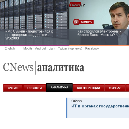
«Mr. Сумкин» подготовился к
Как строился электронный
прекращению поддержки
бизнес Банка Москвы?
WS2003
English
Mobile
Android
Light
Twitter (topnews)
Facebook
Заоблачная оптимизация: как
Рейтинг CNewsInfrastructure 20
Faberlic изменил подход к
приглашаем участвовать
аналитике
АНАЛИТИКА
CNEWS
НОВОСТИ
КОНФЕРЕНЦИИ
ЖУРНАЛ
Обзор
ИТ в органах государствен