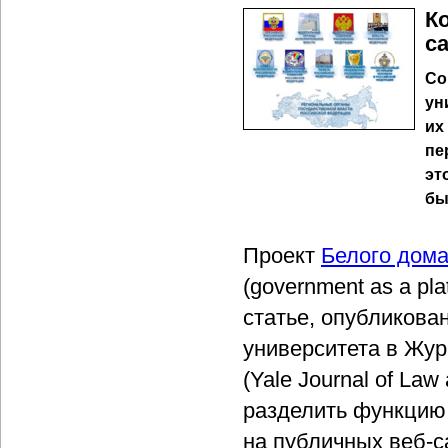
К
с
Со
ун
их
пе
эт
бы
Проект
Белого дом
(government as a pl
статье, опубликова
университета в Жур
(Yale Journal of La
разделить функцию
на публичных веб-с