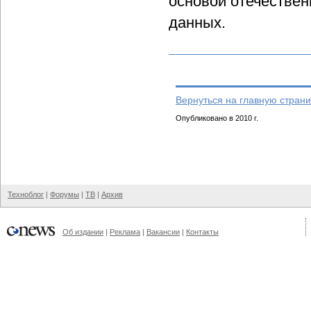
основой отечестве
данных.
Вернуться на главную страни
Опубликовано в 2010 г.
Техноблог
|
Форумы
|
ТВ
|
Архив
Об издании
|
Реклама
|
Вакансии
|
Контакты