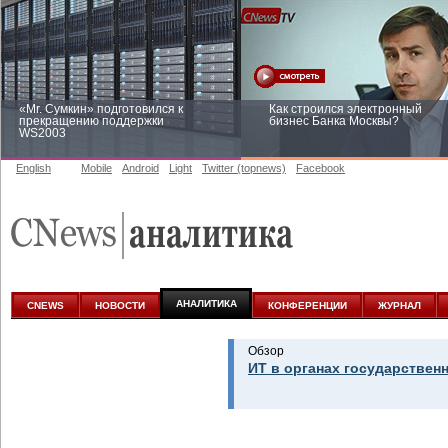
«Mr. Сумкин» подготовился к
Как строился электронный
прекращению поддержки
бизнес Банка Москвы?
WS2003
English
Mobile
Android
Light
Twitter (topnews)
Facebook
Заоблачная оптимизация: как
Рейтинг CNewsInfrastructure 20
Faberlic изменил подход к
приглашаем участвовать
аналитике
АНАЛИТИКА
CNEWS
НОВОСТИ
КОНФЕРЕНЦИИ
ЖУРНАЛ
Обзор
ИТ в органах государствен