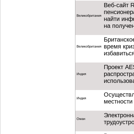
Веб-сайт 
пенсионер
Великобритания
найти инф
на получе
Британско
время кри
Великобритания
избавиться
Проект AE
распростр
Индия
использов
Осуществл
Индия
местности
Электронн
Оман
трудоустр