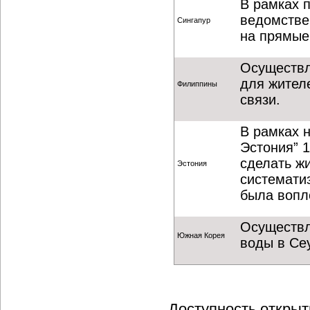
В рамках 
ведомстве
Сингапур
на прямые
Осуществл
для жител
Филиппины
связи.
В рамках 
Эстония” 1
сделать ж
Эстония
систематиз
была вопл
Осуществл
Южная Корея
воды в Се
Доступность откры