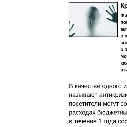
К
Фи
по
ав
в 
со
о 
мо
ка
эт
В качестве одного 
называют антикризи
посетители могут 
расходах бюджетных
в течение 1 года со