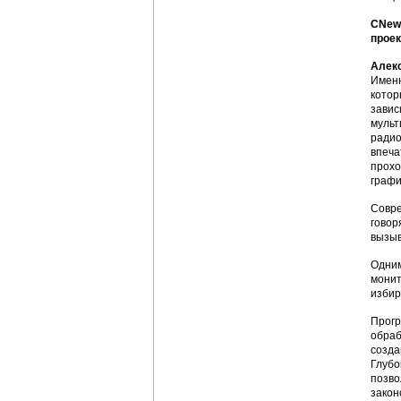
CNews
проек
Алек
Именн
котор
завис
мульт
радио
впеча
прохо
графи
Совре
говор
вызыв
Одним
монит
избир
Прогр
обраб
созда
Глубо
позво
закон