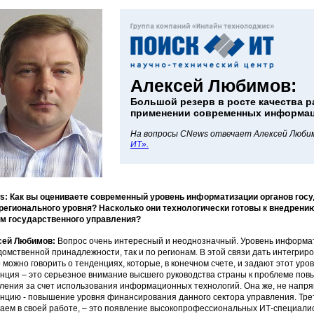
Алексей Любимов:
Большой резерв в росте качества р
применении современных информац
На вопросы CNews отвечает Алексей Люби
ИТ».
: Как вы оцениваете современный уровень информатизации органов госу
 регионального уровня? Насколько они технологически готовы к внедре
м государственного управления?
сей Любимов:
Вопрос очень интересный и неоднозначный. Уровень информат
домственной принадлежности, так и по регионам. В этой связи дать интегрир
 можно говорить о тенденциях, которые, в конечном счете, и задают этот ур
нция – это серьезное внимание высшего руководства страны к проблеме по
ления за счет использования информационных технологий. Она же, не напря
нцию - повышение уровня финансирования данного сектора управления. Трет
аем в своей работе, – это появление высокопрофессиональных ИТ-специалис