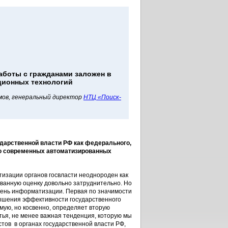
аботы с гражданами заложен в
ионных технологий
мов, генеральный директор
НТЦ «Поиск-
дарственной власти РФ как федерального,
нию современных автоматизированных
изации органов госвласти неоднороден как
ованную оценку довольно затруднительно. Но
овень информатизации. Первая по значимости
вышения эффективности государственного
мую, но косвенно, определяет вторую
ья, не менее важная тенденция, которую мы
тов в органах государственной власти РФ,