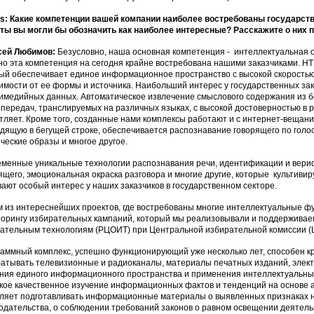
: Какие компетенции вашей компании наиболее востребованы государст
ты вы могли бы обозначить как наиболее интересные? Расскажите о них 
сей Любимов:
Безусловно, наша основная компетенция - интеллектуальная 
о эта компетенция на сегодня крайне востребована нашими заказчиками. НТ
ый обеспечивает единое информационное пространство с высокой скоростью
имости от ее формы и источника. Наибольший интерес у государственных за
имедийных данных. Автоматическое извлечение смыслового содержания из б
передач, транслируемых на различных языках, с высокой достоверностью в
тляет. Кроме того, созданные нами комплексы работают и с интернет-вещан
дящую в бегущей строке, обеспечивается распознавание говорящего по голос
ческие образы и многое другое.
менные уникальные технологии распознавания речи, идентификации и вери
ящего, эмоциональная окраска разговора и многие другие, которые культиви
ают особый интерес у наших заказчиков в государственном секторе.
 из интереснейших проектов, где востребованы многие интеллектуальные фу
орингу избирательных кампаний, который мы реализовывали и поддерживаем
ательным технологиям (РЦОИТ) при Центральной избирательной комиссии (
аммный комплекс, успешно функционирующий уже несколько лет, способен кр
атывать телевизионные и радиоканалы, материалы печатных изданий, элек
ния единого информационного пространства и применения интеллектуальны
кое качественное изучение информационных фактов и тенденций на основе 
ляет подготавливать информационные материалы о выявленных признаках 
одательства, о соблюдении требований законов о равном освещении деятель