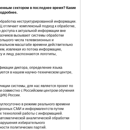
венным сектором в последнее время? Какие
подробнее.
обработка неструктурированной информации.
Ц отличает комплексный подход к обработке,
 доступа к актуальной информации вне
казчиков вызывают системы обработки
ольшого числа телевизионных и
 реальном масштабе времени действительно
ием, извлекая из потока информацию,
у и лицу, распознаются логотипы,
фикации диктора, определение языка
руются в нашем научно-техническом центре,
нкции системы, для нас является проект по
 совместно с Российским центром обучения
ЦИК) России.
углосуточно в режиме реального времени
тронных СМИ и информагентств путем
х технологий работы с информацией.
автоматической аналитической обработки
нарушения избирательного
ности политических партий.