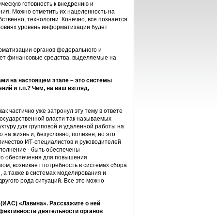
ическую готовность к внедрению и
ния. Можно отметить их нацеленность на
ственно, технологии. Конечно, все познается
условиях уровень информатизации будет
рматизации органов федерального и
яет финансовые средства, выделяемые на
ми на настоящем этапе – это системы
й и т.п.? Чем, на ваш взгляд,
как частично уже затронул эту тему в ответе
государственной власти так называемых
ктуру для групповой и удаленной работы на
на жизнь и, безусловно, полезен, но это
оличество ИТ-специалистов и руководителей
аполнение - быть обеспечены
го обеспечения для повышения
ом, возникает потребность в системах сбора
 а также в системах моделирования и
ругого рода ситуаций. Все это можно
ИАС) «Лавина». Расскажите о ней
фективности деятельности органов