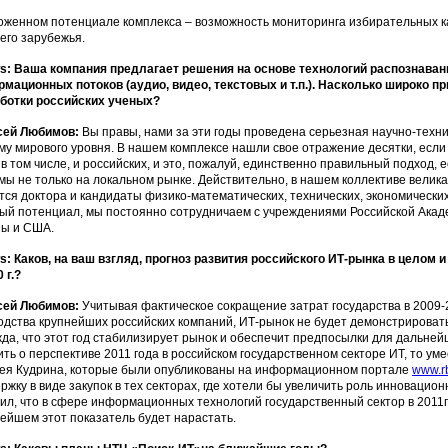
оженном потенциале комплекса – возможность мониторинга избирательных к
его зарубежья.
: Ваша компания предлагает решения на основе технологий распознаван
мационных потоков (аудио, видео, текстовых и т.п.). Насколько широко п
ботки российских ученых?
сей Любимов:
Вы правы, нами за эти годы проведена серьезная научно-техни
му мирового уровня. В нашем комплексе нашли свое отражение десятки, если 
 в том числе, и российских, и это, пожалуй, единственно правильный подход,
мы не только на локальном рынке. Действительно, в нашем коллективе велик
тся доктора и кандидаты физико-математических, технических, экономических
ый потенциал, мы постоянно сотрудничаем с учреждениями Российской Акад
ы и США.
: Каков, на ваш взгляд, прогноз развития российского ИТ-рынка в целом и
 г.?
сей Любимов:
Учитывая фактическое сокращение затрат государства в 2009-
одства крупнейших российских компаний, ИТ-рынок не будет демонстрировать 
да, что этот год стабилизирует рынок и обеспечит предпосылки для дальней
ить о перспективе 2011 года в российском государственном секторе ИТ, то у
ея Кудрина, которые были опубликованы на информационном портале
www.rb
ржку в виде закупок в тех секторах, где хотели бы увеличить роль инновационн
ил, что в сфере информационных технологий государственный сектор в 2011г
ейшем этот показатель будет нарастать.