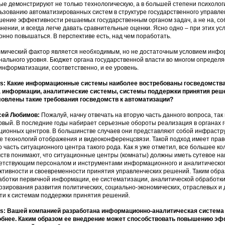
ые демонстрируют не только технологическую, а в большей степени психолог
ьзованию автоматизированных систем в структуре государственного управле
ение эффективности решаемых государственным органом задач, а не на, соб
внении, и всегда легче давать сравнительные оценки. Ясно одно – при этих 
онно повышаться. В перспективе есть, над чем поработать.
мический фактор является необходимым, но не достаточным условием инфо
нального уровня. Бюджет органа государственной власти во многом определ
информатизации, соответственно, и ее уровень.
: Какие информационные системы наиболее востребованы госведомства
 информации, аналитические системы, системы поддержки принятия решени
овлены такие требования госведомств к автоматизации?
сей Любимов:
Пожалуй, начну отвечать на вторую часть данного вопроса, так 
рвый. В последние годы набирает серьезные обороты реализация в органах 
ционных центров. В большинстве случаев они представляют собой инфрастру
е технологий отображения и видеоконференцсвязи. Такой подход имеет право 
о часть ситуационного центра такого рода. Как я уже отметил, все большее к
ств понимают, что ситуационные центры (комнаты) должны иметь сутевое н
етствующим персоналом и инструментами информационного и аналитическо
тивности и своевременности принятия управленческих решений. Таким образ
аботки первичной информации, ее систематизации, аналитической обработки,
озирования развития политических, социально-экономических, отраслевых и д
ти к системам поддержки принятия решений.
: Вашей компанией разработана информационно-аналитическая система (
бнее. Каким образом ее внедрение может способствовать повышению эф