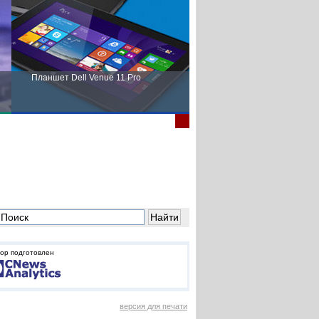
Планшет Dell Venue 11 Pro
Пора выбирать Fujitsu!
ор подготовлен
версия для печати