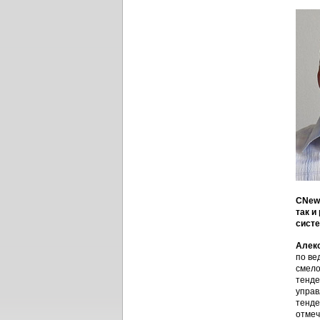
CNews
так и
систе
Алек
по ве
смело
тенде
управ
тенде
отмеч