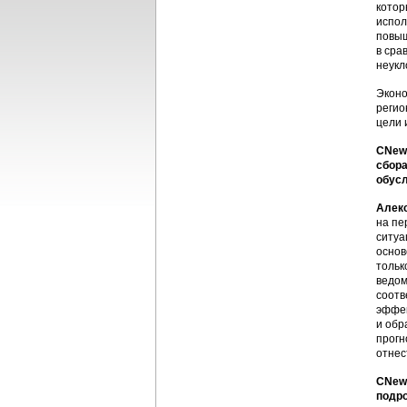
котор
испол
повыш
в сра
неукл
Эконо
регио
цели 
CNews
сбора
обусл
Алек
на пе
ситуа
основ
тольк
ведом
соотв
эффек
и обр
прогн
отнес
CNews
подро