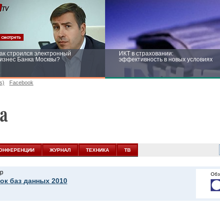
ак строился электронный
ИКТ в страховании:
изнес Банка Москвы?
эффективность в новых условиях
s)
Facebook
ейтинг CNewsInfrastructure 2015:
Информационная безопасность
риглашаем участвовать
бизнеса и госструктур: развитие в
новых условиях
ОНФЕРЕНЦИИ
ЖУРНАЛ
ТЕХНИКА
ТВ
р
Обз
ок баз данных 2010