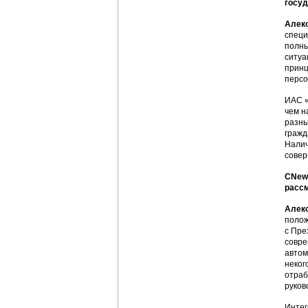
госуд
Алек
специ
полны
ситуа
принц
персо
ИАС «
чем н
разны
гражд
Налич
совер
CNews
рассм
Алек
полож
с Пре
совре
автом
неког
отраб
руков
Интег