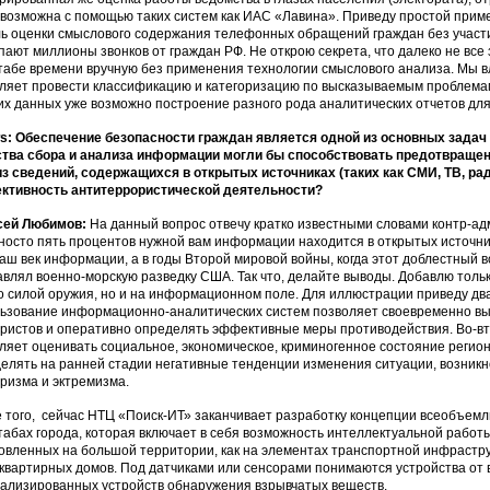
возможна с помощью таких систем как ИАС «Лавина». Приведу простой прим
ь оценки смыслового содержания телефонных обращений граждан без участи
пают миллионы звонков от граждан РФ. Не открою секрета, что далеко не все
абе времени вручную без применения технологии смыслового анализа. Мы в
ляет провести классификацию и категоризацию по высказываемым проблемам,
их данных уже возможно построение разного рода аналитических отчетов дл
: Обеспечение безопасности граждан является одной из основных задач
тва сбора и анализа информации могли бы способствовать предотвращен
з сведений, содержащихся в открытых источниках (таких как СМИ, ТВ, радио
ктивность антитеррористической деятельности?
сей Любимов:
На данный вопрос отвечу кратко известными словами контр-ад
носто пять процентов нужной вам информации находится в открытых источник
наш век информации, а в годы Второй мировой войны, когда этот доблестный 
авлял военно-морскую разведку США. Так что, делайте выводы. Добавлю тольк
о силой оружия, но и на информационном поле. Для иллюстрации приведу дв
ьзование информационно-аналитических систем позволяет своевременно в
ристов и оперативно определять эффективные меры противодействия. Во-в
ляет оценивать социальное, экономическое, криминогенное состояние регион
елять на ранней стадии негативные тенденции изменения ситуации, возникн
ризма и эктремизма.
 того, сейчас НТЦ «Поиск-ИТ» заканчивает разработку концепции всеобъем
абах города, которая включает в себя возможность интеллектуальной работ
овленных на большой территории, как на элементах транспортной инфрастру
квартирных домов. Под датчиками или сенсорами понимаются устройства от
ализированных устройств обнаружения взрывчатых веществ.