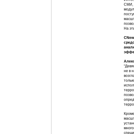
СМИ, 
модул
посту
масшт
позво
На эт
CNews
средс
анали
эффе
Алек
"Девя
не в 
возгл
тольк
испол
терро
позво
опред
терро
Кроме
масшт
устан
много
специ