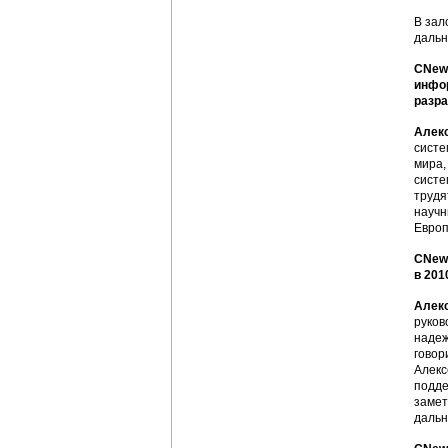
В зал
дальн
CNews
инфор
разра
Алек
систе
мира,
систе
трудя
научн
Европ
CNews
в 2010
Алек
руков
надеж
говор
Алекс
подде
замет
дальн