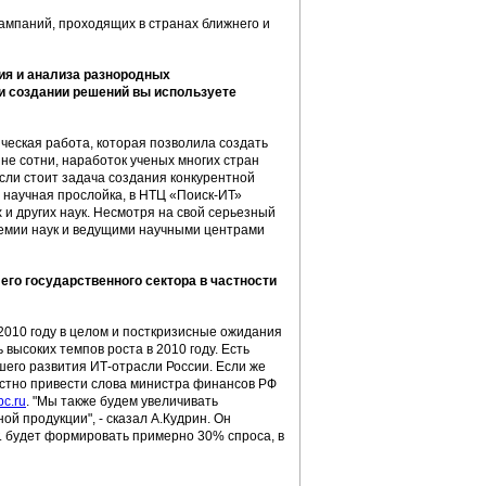
ампаний, проходящих в странах ближнего и
ия и анализа разнородных
ри создании решений вы используете
ческая работа, которая позволила создать
не сотни, наработок ученых многих стран
 если стоит задача создания конкурентной
а научная прослойка, в НТЦ «Поиск-ИТ»
 и других наук. Несмотря на свой серьезный
емии наук и ведущими научными центрами
 его государственного сектора в частности
2010 году в целом и посткризисные ожидания
высоких темпов роста в 2010 году. Есть
шего развития ИТ-отрасли России. Если же
местно привести слова министра финансов РФ
c.ru
. "Мы также будем увеличивать
ой продукции", - сказал А.Кудрин. Он
. будет формировать примерно 30% спроса, в