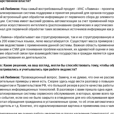
арственной власти?
сей Любимов:
Наш самый востребованный продукт - ИАС «Лавина» - проектир
ализированная система поддержки и принятия решений для органов государс
й встроенный цикл обработки информации от первичного сбора до элементо
ции. Система имеет высокий уровень автоматизации за счет применений пер
ипах искусственного интеллекта (распознавание графических и акустических 
нал для первичной обработки таких возможных источников информации как р
Лавина» обрабатывает как структурированную, так и не структурированную
а 200 известных языках, легко масштабируется. Существует масса примеров
ми ведомствами с применением данной системы. Важная область применения
анами и СМИ для понимания проблем населения, их адекватной оценки и ока
ие обратной связи при взаимодействии государства и граждан является одн
шенствования их деятельности.
: Какие решения, на ваш взгляд, могли бы способствовать тому, чтобы 
атривались и учитывались при работе ведомств?
сей Любимов:
Провокационный вопрос. Замечу, я не думаю, что они не рассм
ительные примеры у меня есть. Скорее здесь надо вести разговор о повыше
зидентом и Правительством РФ, что большой резерв в росте качества работ
менных информационных технологий. В разговоре с вами пришла одна идея
атизированные системы сервисного обслуживания, в которых, кроме всего пр
о события, если оно не было закрыто в отведенное для его обслуживания вр
отал обращения гражданина в установленные сроки, то об этом автоматиче
одитель и т.д. Конечно, это идеализированная картина и применима она к ча
рированная же оценка работы ведомства в глазах населения (электората), о