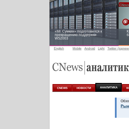
«Mr. Сумкин» подготовился к
К
прекращению поддержки
б
WS2003
English
Mobile
Android
Light
Twitter (topnew
Заоблачная оптимизация: как
Р
Faberlic изменил подход к
п
аналитике
АНАЛИТИКА
CNEWS
НОВОСТИ
К
Обзо
Рын