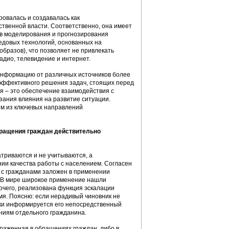
овалась и создавалась как
твенной власти. Соответственно, она имеет
в моделирования и прогнозирования
едовых технологий, основанных на
образов), что позволяет не привлекать
адио, телевидение и интернет.
 информацию от различных источников более
 эффективного решения задач, стоящих перед
 – это обеспечение взаимодействия с
зания влияния на развитие ситуации.
им из ключевых направлений
обращения граждан действительно
атриваются и не учитываются, а
нии качества работы с населением. Согласен
ы с гражданами заложен в применении
. В мире широкое применение нашли
очего, реализована функция эскалации
емя. Поясню: если нерадивый чиновник не
ски информируется его непосредственный
яниям отдельного гражданина.
траженная в обращениях граждан, либо в