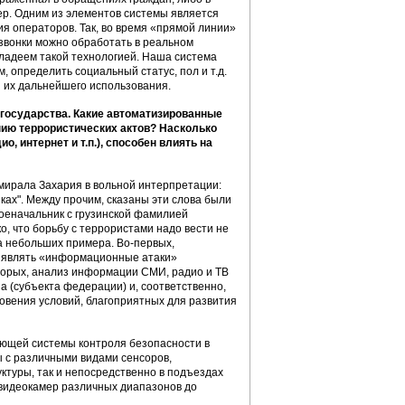
ер. Одним из элементов системы является
я операторов. Так, во время «прямой линии»
 звонки можно обработать в реальном
ладеем такой технологией. Наша система
 определить социальный статус, пол и т.д.
я их дальнейшего использования.
 государства. Какие автоматизированные
ию террористических актов? Насколько
, интернет и т.п.), способен влиять на
мирала Захария в вольной интерпретации:
ах". Между прочим, сказаны эти слова были
военачальник с грузинской фамилией
о, что борьбу с террористами надо вести не
а небольших примера. Во-первых,
ыявлять «информационные атаки»
торых, анализ информации СМИ, радио и ТВ
а (субъекта федерации) и, соответственно,
овения условий, благоприятных для развития
лющей системы контроля безопасности в
ы с различными видами сенсоров,
ктуры, так и непосредственно в подъездах
 видеокамер различных диапазонов до