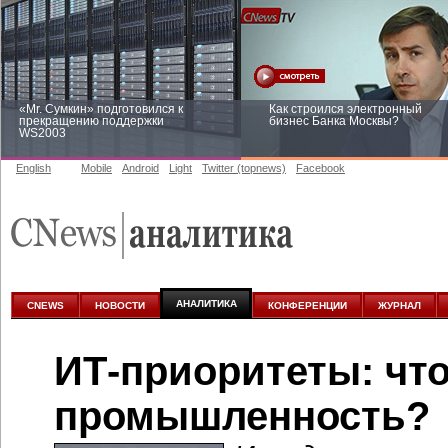
«Mr. Сумкин» подготовился к
Как строился электронный
прекращению поддержки
бизнес Банка Москвы?
WS2003
English
Mobile
Android
Light
Twitter (topnews)
Facebook
Заоблачная оптимизация: как
Рейтинг CNewsInfrastructure 20
Faberlic изменил подход к
приглашаем участвовать
аналитике
АНАЛИТИКА
CNEWS
НОВОСТИ
КОНФЕРЕНЦИИ
ЖУРНАЛ
ИТ-приоритеты: чт
промышленность?