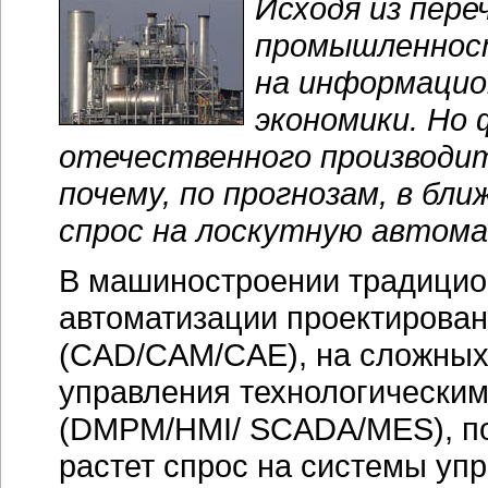
Исходя из пере
промышленност
на информацио
экономики. Но
отечественного производи
почему, по прогнозам, в бл
спрос на лоскутную автома
В машиностроении традицио
автоматизации проектирован
(CAD/CAM/CAE), на сложных
управления технологически
(DMPM/HMI/ SCADA/MES), по
растет спрос на системы уп