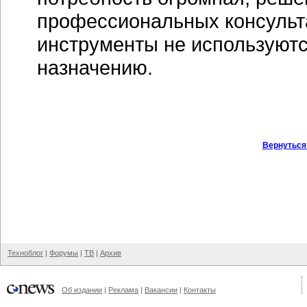
профессиональных консультан
инструменты не используютс
назначению.
Вернуться
Техноблог
|
Форумы
|
ТВ
|
Архив
Об издании
|
Реклама
|
Вакансии
|
Контакты