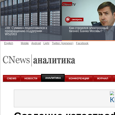
«Mr. Сумкин» подготовился к
Как строился электронный
прекращению поддержки
бизнес Банка Москвы?
WS2003
English
Mobile
Android
Light
Twitter (topnews)
Facebook
Заоблачная оптимизация: как
Рейтинг CNewsInfrastructure 20
Faberlic изменил подход к
приглашаем участвовать
аналитике
АНАЛИТИКА
CNEWS
НОВОСТИ
КОНФЕРЕНЦИИ
ЖУРНАЛ