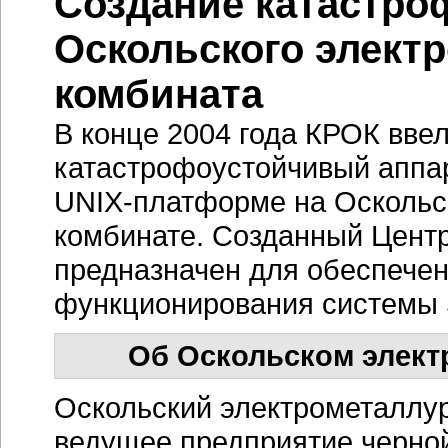
Создание катастро
Оскольского элект
комбината
В конце 2004 года КРОК вв
катастрофоустойчивый
аппа
UNIX-платформе
на Оскольс
комбинате. Созданный Цент
предназначен для обеспече
функционирования системы 
Об Оскольском элект
Оскольский электрометаллу
ведущее предприятие черной