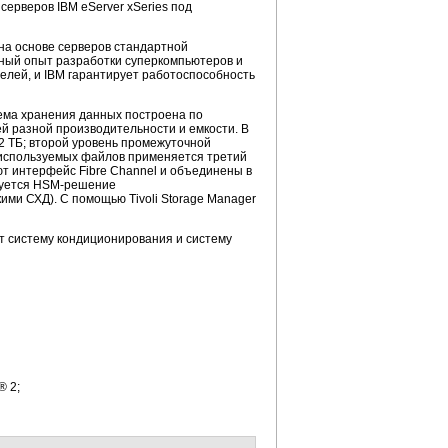
ерверов IBM eServer xSeries под
на основе серверов стандартной
ный опыт разработки суперкомпьютеров и
телей, и IBM гарантирует работоспособность
тема хранения данных построена по
ей разной производительности и емкости. В
2 ТБ; второй уровень промежуточной
о используемых файлов применяется третий
ют интерфейс Fibre Channel и объединены в
ьзуется HSM-решение
кими СХД). С помощью Tivoli Storage Manager
т систему кондиционирования и систему
® 2;