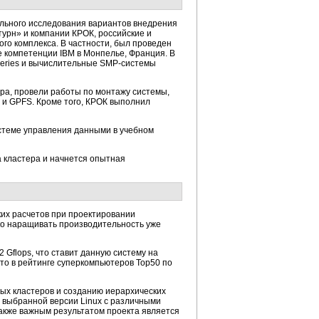
льного исследования вариантов внедрения
урн» и компании КРОК, российские и
го комплекса. В частности, был проведен
 компетенции IBM в Монпелье, Франция. В
Series и вычислительные
SMP-системы
ра, провели работы по монтажу системы,
 и GPFS. Кроме того, КРОК выполнил
истеме управления данными в учебном
а кластера и начнется опытная
ких расчетов при проектировании
ко наращивать производительность уже
 Gflops, что ставит данную систему на
то в рейтинге суперкомпьютеров Top50 по
ых кластеров и созданию иерархических
и выбранной версии Linux с различными
акже важным результатом проекта является