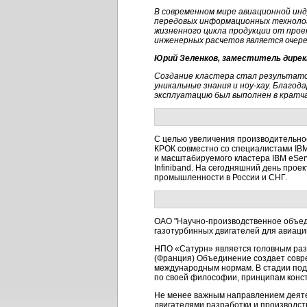
В современном мире авиационной инд
передовых информационных технолог
жизненного цикла продукции от прое
инженерных расчетов является очере
Юрий Зеленков, заместитель дирек
Создание кластера стал результато
уникальные знания и ноу-хау. Благо
эксплуатацию был выполнен в кратч
C целью увеличения производительно
КРОК совместно со специалистами IB
и масштабируемого кластера IBM eServ
Infiniband. На сегодняшний день про
промышленности в России и СНГ.
ОАО "
Научно-производственное
объед
газотурбинных двигателей для авиаци
НПО «Сатурн» является головным раз
(Франция) Объединение создает совр
международным нормам. В стадии подг
по своей философии, принципам конст
Не менее важным направлением деяте
двигателями разработки и производст