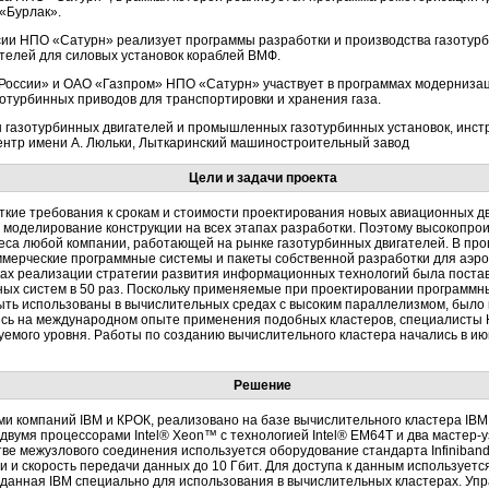
«Бурлак».
сии НПО «Сатурн» реализует программы разработки и производства газотур
ателей для силовых установок кораблей ВМФ.
 России» и ОАО «Газпром» НПО «Сатурн» участвует в программах модерниз
зотурбинных приводов для транспортировки и хранения газа.
 газотурбинных двигателей и промышленных газотурбинных установок, инстр
нтр имени А. Люльки, Лыткаринский машиностроительный завод
Цели и задачи проекта
ие требования к срокам и стоимости проектирования новых авиационных дв
и моделирование конструкции на всех этапах разработки. Поэтому высокопр
еса любой компании, работающей на рынке газотурбинных двигателей. В пр
ерческие программные системы и пакеты собственной разработки для аэрод
амках реализации стратегии развития информационных технологий была поста
ых систем в 50 раз. Поскольку применяемые при проектировании программны
ыть использованы в вычислительных средах с высоким параллелизмом, было
ясь на международном опыте применения подобных кластеров, специалисты
уемого уровня. Работы по созданию вычислительного кластера начались в ию
Решение
 компаний IBM и КРОК, реализовано на базе вычислительного кластера IBM e
с двумя процессорами Intel® Xeon™ с технологией Intel® EM64T и два
мастер-у
естве межузлового соединения используется оборудование стандарта Infiniban
 и скорость передачи данных до 10 Гбит. Для доступа к данным использует
 созданная IBM специально для использования в вычислительных кластерах. У