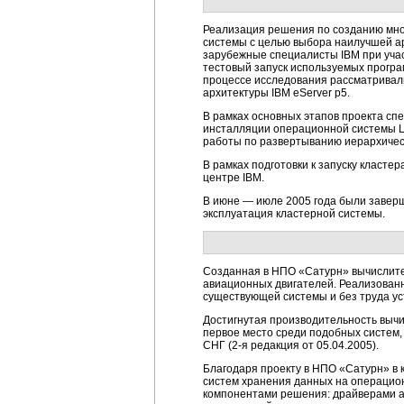
Реализация решения по созданию мно
системы с целью выбора наилучшей ар
зарубежные специалисты IBM при учас
тестовый запуск используемых програ
процессе исследования рассматривали
архитектуры IBM eServer p5.
В рамках основных этапов проекта сп
инсталляции операционной системы Li
работы по развертыванию иерархичес
В рамках подготовки к запуску класт
центре IBM.
В июне — июле 2005 года были заверш
эксплуатация кластерной системы.
Созданная в НПО «Сатурн» вычислител
авиационных двигателей. Реализован
существующей системы и без труда у
Достигнутая производительность вычис
первое место среди подобных систем,
СНГ (
2-я
редакция от 05.04.2005).
Благодаря проекту в НПО «Сатурн» в 
систем хранения данных на операцион
компонентами решения: драйверами ап