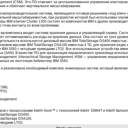
gement (CSM). Это ПО отвечает за централизованное управление кластером с
ние и облегчает вертикальное масштабирование.
высокопроизводительная система, являющаяся готовым решением «под ключ» 
ельной масштабируемостью, при разработке которой был использован огром
ры IBM eServer Cluster 1350 состоят из компонентов IBM и других производи
 точку контакта по всем проблемам.
став комплекса входит система хранения данных и управляющий сервер. Сис
яет оптимизировать расходы на хранение данных. Она состоит из трех уровн
ительности используется дисковый массив IBM TotalStorage DS400 емкостью 
сковом массиве IBM TotalStorage DS4100 емкостью 4 ТБ; для хранения редк
и IBM 3583 с четырьмя приводами LTO2. Все использованные устройства име
ых (SAN). В качестве ПО для организации иерархического хранилища испол
 Management. (Hierarchical Storage Management, HSM — управление иерархичес
нных на ленточную библиотеку IBM 3583.
 и реализовала необходимый комплекс инженерных систем, который включае
CSM);
PFS);
Management.
еров с процессорами Intel® Xeon™ с технологией Intel® EM64T и Intel® Itanium
otalStorage DS400;
otalStorage DS4100;
риводами LTO2.