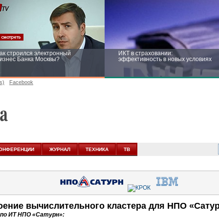
ак строился электронный
ИКТ в страховании:
изнес Банка Москвы?
эффективность в новых условиях
s)
Facebook
ейтинг CNewsInfrastructure 2015:
Информационная безопасность
риглашаем участвовать
бизнеса и госструктур: развитие в
новых условиях
ОНФЕРЕНЦИИ
ЖУРНАЛ
ТЕХНИКА
ТВ
оение вычислительного кластера для НПО «Сату
 по ИТ НПО «Сатурн»: