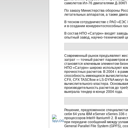
самолетов
Ил-76
двигателями
Д-30КП
По заказу Министерства обороны Рос
летательных аппаратов, а также двиг
В тесном сотрудничестве с РАО «ЕЭС
и в создании конкурентоспособных га
В состав НПО «Сатурн» входят заводы
опытный завод,
научно-технический
це
Современный рынок предъявляет жестк
затрат — точный расчет параметров 
становятся ключевым элементом бизн
НПО «Сатурн» широко используют комм
прочностных расчетов. В 2004 г. в р
способность имеющихся вычислительн
CFX, CFX TASCflow и
LS-DYNA
могут б
вычислительного кластера. Основыва
производительность расчетов до треб
выиграла тендер в конце 2004 года.
Решение, предложенное специалистами
себя 64 узла IBM eServer xSeries 336 
процессоров Intel® Itanium® 2. В кач
при передаче сообщений между узлами
General Parallel File System (GPFS),