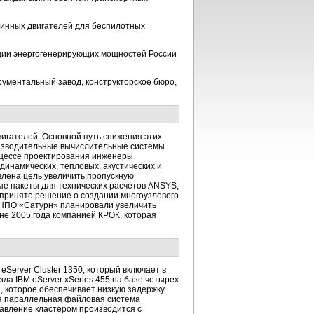
бинных двигателей для беспилотных
ации энергогенерирующих мощностей России
ументальный завод, конструкторское бюро,
игателей. Основной путь снижения этих
оизводительные вычислительные системы
оцессе проектирования инженеры
инамических, тепловых, акустических и
влена цель увеличить пропускную
е пакеты для технических расчетов ANSYS,
 принято решение о создании многоузлового
 НПО «Сатурн» планировали увеличить
не 2005 года компанией КРОК, которая
Server Cluster 1350, который включает в
зла
IBM eServer xSeries 455 на базе четырех
d, которое обеспечивает низкую задержку
ся параллельная файловая система
правление кластером производится с