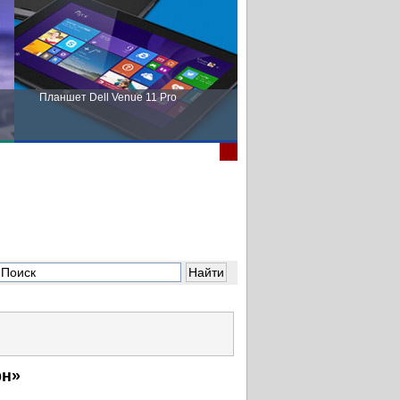
Планшет Dell Venue 11 Pro
Пора выбирать Fujitsu!
рн»