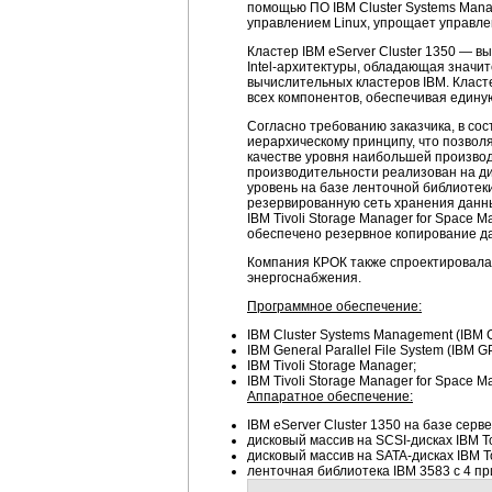
помощью ПО IBM Cluster Systems Mana
управлением Linux, упрощает управле
Кластер IBM eServer Cluster 1350 — 
Intel-архитектуры
, обладающая значит
вычислительных кластеров IBM. Класте
всех компонентов, обеспечивая единую
Согласно требованию заказчика, в со
иерархическому принципу, что позвол
качестве уровня наибольшей производ
производительности реализован на ди
уровень на базе ленточной библиотек
резервированную сеть хранения данн
IBM Tivoli Storage Manager for Space
обеспечено резервное копирование да
Компания КРОК также спроектировала
энергоснабжения.
Программное обеспечение:
IBM Cluster Systems Management (IBM 
IBM General Parallel File System (IBM G
IBM Tivoli Storage Manager;
IBM Tivoli Storage Manager for Space 
Аппаратное обеспечение:
IBM eServer Cluster 1350 на базе серв
дисковый массив на SCSI-дисках IBM T
дисковый массив на SATA-дисках IBM T
ленточная библиотека IBM 3583 с 4 п