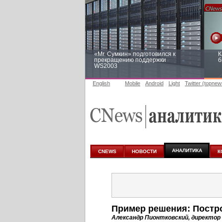
«Mr. Сумкин» подготовился к
К
прекращению поддержки
б
WS2003
English
Mobile
Android
Light
Twitter (topnew
Заоблачная оптимизация: как
Р
Faberlic изменил подход к
п
аналитике
АНАЛИТИКА
CNEWS
НОВОСТИ
К
Пример решения: Постр
Александр Пионтковский, директор