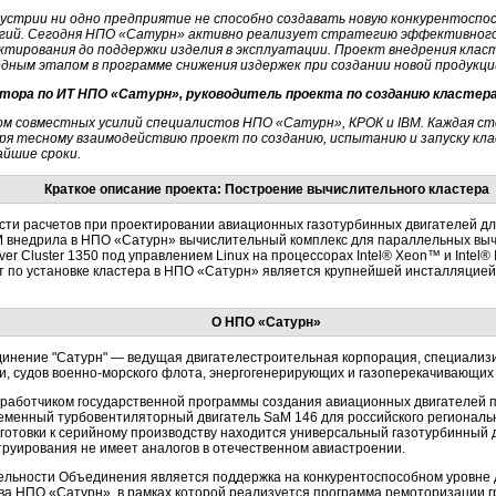
устрии ни одно предприятие не способно создавать новую конкурентоспо
ий. Сегодня НПО «Сатурн» активно реализует стратегию эффективного и
ктирования до поддержки изделия в эксплуатации. Проект внедрения клас
дным этапом в программе снижения издержек при создании новой продукци
тора по ИТ НПО «Сатурн», руководитель проекта по созданию кластера
м совместных усилий специалистов НПО «Сатурн», КРОК и IBM. Каждая ст
даря тесному взаимодействию проект по созданию, испытанию и запуску к
айшие сроки.
Краткое описание проекта: Построение вычислительного кластера
сти расчетов при проектировании авиационных газотурбинных двигателей дл
M внедрила в НПО «Сатурн» вычислительный комплекс для параллельных выч
er Cluster 1350 под управлением Linux на процессорах Intel® Xeon™ и Intel
ект по установке кластера в НПО «Сатурн» является крупнейшей инсталляцие
О НПО «Сатурн»
инение "Сатурн" — ведущая двигателестроительная корпорация, специализ
и, судов военно-морского флота, энергогенерирующих и газоперекачивающих 
работчиком государственной программы создания авиационных двигателей 
еменный турбовентиляторный двигатель SaM 146 для российского региональ
отовки к серийному производству находится универсальный газотурбинный 
руирования не имеет аналогов в отечественном авиастроении.
льности Объединения является поддержка на конкурентоспособном уровне 
ва НПО «Сатурн», в рамках которой реализуется программа ремоторизации 