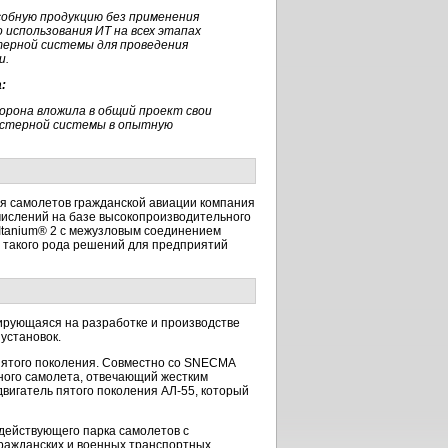
собную продукцию без применения
спользования ИТ на всех этапах
терной системы для проведения
и.
:
орона вложила в общий проект свои
ластерной системы в опытную
я самолетов гражданской авиации компания
ислений на базе высокопроизводительного
® Itanium® 2 с межузловым соединением
й такого рода решений для предприятий
ирующаяся на разработке и производстве
установок.
пятого поколения. Совместно со SNECMA
ного самолета, отвечающий жестким
двигатель пятого поколения
АЛ-55
, который
действующего парка самолетов с
гражданских и военных транспортных