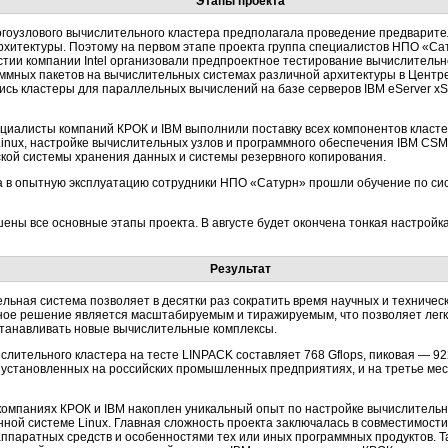
Этапы проекта
гоузлового вычислительного кластера предполагала проведение предварите
хитектуры. Поэтому на первом этапе проекта группа специалистов НПО «Сат
тии компании Intel организовали предпроектное тестирование вычислительно
ммных пакетов на вычислительных системах различной архитектуры в Центре
сь кластеры для параллельных вычислений на базе серверов IBM eServer x
ециалисты компаний КРОК и IBM выполнили поставку всех компонентов класте
nux, настройке вычислительных узлов и программного обеспечения IBM CSM
кой системы хранения данных и системы резервного копирования.
ера в опытную эксплуатацию сотрудники НПО «Сатурн» прошли обучение по с
ены все основные этапы проекта. В августе будет окончена тонкая настройк
Результат
ьная система позволяет в десятки раз сократить время научных и техничес
ное решение является масштабируемым и тиражируемым, что позволяет лег
станавливать новые вычислительные комплексы.
лительного кластера на тесте LINPACK составляет 768 Gflops, пиковая — 922
 установленных на российских промышленных предприятиях, и на третье мес
компаниях КРОК и IBM накоплен уникальный опыт по настройке вычислительн
ной системе Linux. Главная сложность проекта заключалась в совместимост
паратных средств и особенностями тех или иных программных продуктов. Т