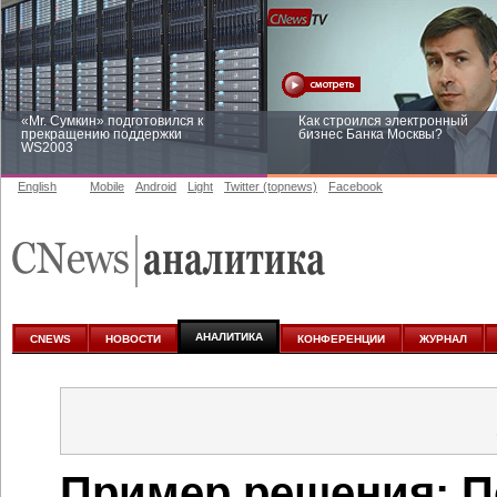
«Mr. Сумкин» подготовился к
Как строился электронный
прекращению поддержки
бизнес Банка Москвы?
WS2003
English
Mobile
Android
Light
Twitter (topnews)
Facebook
Заоблачная оптимизация: как
Рейтинг CNewsInfrastructure 20
Faberlic изменил подход к
приглашаем участвовать
аналитике
АНАЛИТИКА
CNEWS
НОВОСТИ
КОНФЕРЕНЦИИ
ЖУРНАЛ
Пример решения: П